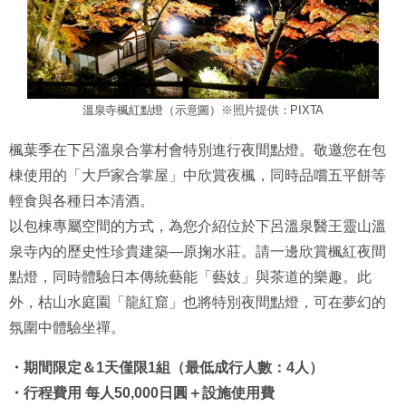
溫泉寺楓紅點燈（示意圖）※照片提供：PIXTA
楓葉季在下呂溫泉合掌村會特別進行夜間點燈。敬邀您在包
棟使用的「大戶家合掌屋」中欣賞夜楓，同時品嚐五平餅等
輕食與各種日本清酒。
以包棟專屬空間的方式，為您介紹位於下呂溫泉醫王靈山溫
泉寺內的歷史性珍貴建築—原掬水莊。請一邊欣賞楓紅夜間
點燈，同時體驗日本傳統藝能「藝妓」與茶道的樂趣。此
外，枯山水庭園「龍紅窟」也將特別夜間點燈，可在夢幻的
氛圍中體驗坐禪。
・期間限定＆1天僅限1組（最低成行人數：4人）
・行程費用 每人50,000日圓＋設施使用費