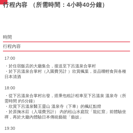
行程內容 （所需時間：4小時40分鐘）
時間
行程內容
17:00
・於住宿飯店的大廳集合，接送至下呂溫泉合掌村
・於下呂溫泉合掌村（入園費另計 ）欣賞楓葉，並品嚐輕食與各種
日本清酒
18:00
・從下呂溫泉合掌村出發，搭乘包租計程車至下呂溫泉 溫泉寺（所
需時間 約5分鐘）
・欣賞下呂溫泉醫王靈山 溫泉寺（下車）的楓紅點燈
・於原掬水莊（入場費另計） 內的枯山水庭院「龍紅窟」前體驗坐
禪，再於大廳內體驗日本傳統藝能「藝妓」
19:30