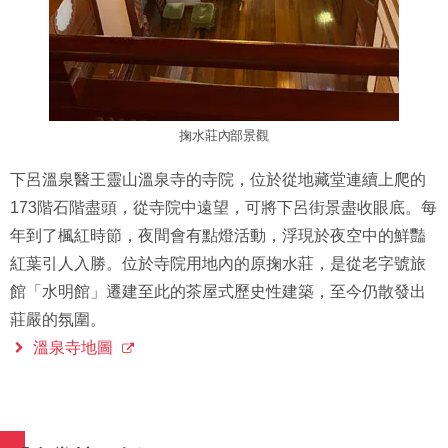
掬水莊內部景觀
下呂溫泉醫王靈山溫泉寺的寺院，位於從地藏堂連續上爬的
173階石階盡頭，從寺院中遠望，可將下呂街景盡收眼底。每
年到了楓紅時節，夜間會有點燈活動，浮現於夜空中的鮮豔
紅葉引人入勝。位於寺院用地內的原掬水莊，是從老字號旅
館「水明館」遷建至此的茶屋式歷史性建築，至今仍散發出
莊嚴的氛圍。
溫泉寺地圖