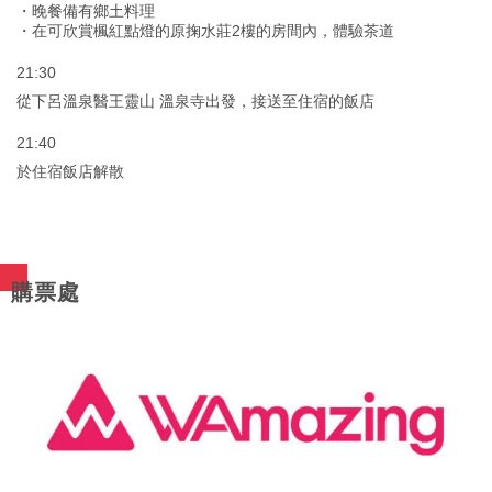
・晚餐備有鄉土料理
・在可欣賞楓紅點燈的原掬水莊2樓的房間內，體驗茶道
21:30
從下呂溫泉醫王靈山 溫泉寺出發，接送至住宿的飯店
21:40
於住宿飯店解散
購票處