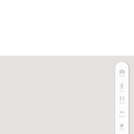
See
Do
Eat
Stay
Buy