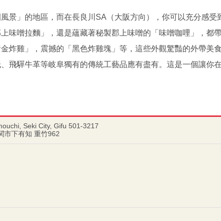
風景」的地區，而在長良川SA（大阪方向），你可以充分感受
郡上味噌拉麵」，還是蘊藏著秘製郡上味噌的「味噌咖哩」，都
黃金炸雞」，震撼的「黑色炸雞塊」等，這些外觀驚豔的外帶美
紙、飛驒牛革等岐阜獨有的傳統工藝品應有盡有。這是一個讓你
ouchi, Seki City, Gifu 501-3217
県関市下有知 重竹962