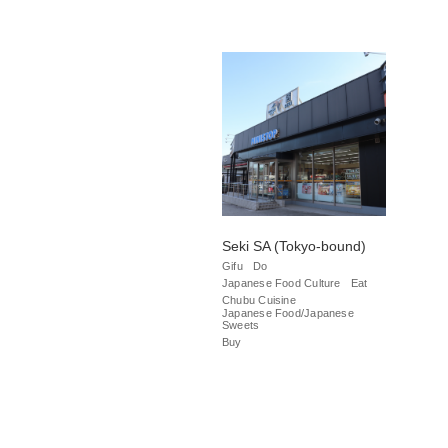
Seki SA (Tokyo-bound)
Gifu
Do
Japanese Food Culture
Eat
Chubu Cuisine
Japanese Food/Japanese
Sweets
Buy