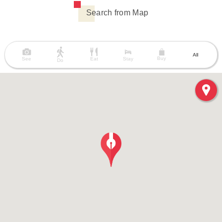
Search from Map
All
Buy
See
Eat
Stay
Do