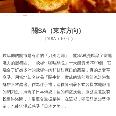
關SA（東京方向）
（関SA（上り）)
岐阜縣的關市是有名的「刀劍之鄉」，關SA就是匯聚了當地
魅力的服務區。「飛驒牛咖哩麵包」一天能賣出2000個，它
融合了鮮嫩多汁的飛驒牛肉和甘甜爽口的蔬菜，真的是奢華
享受。用當地知名飲品「關牛奶」做成的濃郁甜筒冰淇淋和
酥餅不容錯過。作為伴手禮，這裡陳列著各式各樣本地鍛造
的關刀劍，展現了日本傳統工藝的精湛技藝。服務區還設有
投幣淋浴間，非常適合重振精神。在這裡，即便只是短暫停
留，也能沉浸式感受「日本之美」。