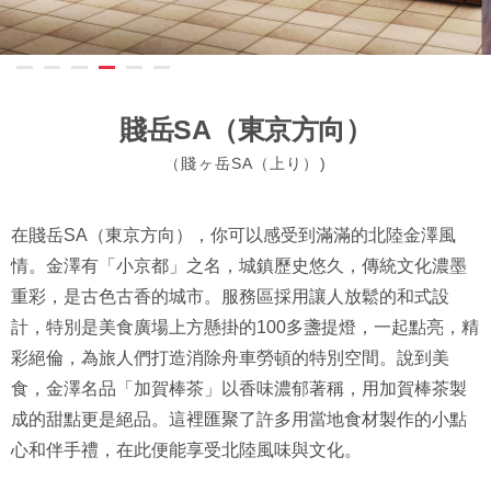
賤岳SA（東京方向）
（賤ヶ岳SA（上り）)
在賤岳SA（東京方向），你可以感受到滿滿的北陸金澤風
情。金澤有「小京都」之名，城鎮歷史悠久，傳統文化濃墨
重彩，是古色古香的城市。服務區採用讓人放鬆的和式設
計，特別是美食廣場上方懸掛的100多盞提燈，一起點亮，精
彩絕倫，為旅人們打造消除舟車勞頓的特別空間。說到美
食，金澤名品「加賀棒茶」以香味濃郁著稱，用加賀棒茶製
成的甜點更是絕品。這裡匯聚了許多用當地食材製作的小點
心和伴手禮，在此便能享受北陸風味與文化。