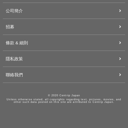
公司簡介
招募
條款 & 細則
隱私政策
聯絡我們
© 2020 Centrip Japan
Unless otherwise stated, all copyrights regarding text, pictures, movies, and
other such data posted on this site are attributed to Centrip Japan.