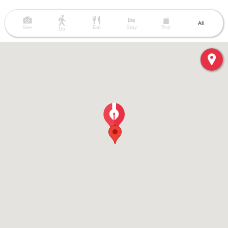
All
Buy
See
Eat
Stay
Do