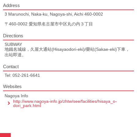
Address
3 Marunochi, Naka-ku, Nagoya-shi, Aichi 460-0002
〒460-0002 愛知県名古屋市中区丸の内３丁目
Directions
SUBWAY
地鐵名城線，久屋大通站(Hisayaodori-eki)/榮站(Sakae-eki)下車，
出站即達。
Contact
Tel: 052-261-6641
Websites
Nagoya Info
http://www.nagoya-info.jp/zhtw/see/facilities/hisaya_o-
dori_park.html