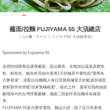
蘸面/拉麵 FUJIYAMA 55 大須總店
（つけ麺・ラーメン フジヤマ55 大須総本店)
Sponsored by Fujiyama 55
這裡的招牌商品濃厚蘸面，是以豚骨、全雞加以蔬菜及鰹魚
乾、鯖魚乾、鯵魚乾等細火慢煮2天的極具中毒性的“濃厚魚
介豚骨湯”，搭配以拉麵職人每日清晨根據當天的氣溫與濕度
新鮮製作的滑糯“自家製極粗面”。除此之外，還有狂熱粉絲急
劇增加中的台灣拌蕎麥麵，滿腹二郎創作系拉麵等各種菜
單。
FUJIYAMA 55多次榮登電視、雜誌介紹，除了在日本東海、