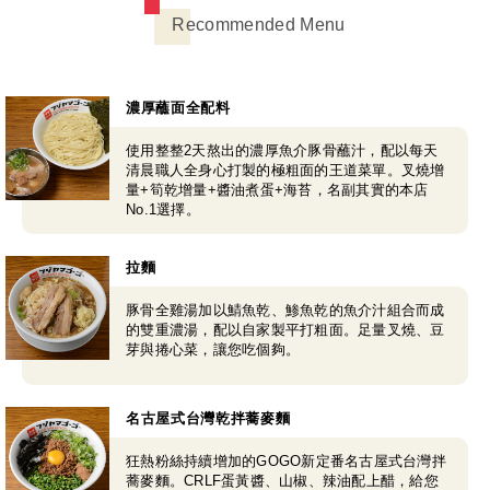
Recommended Menu
濃厚蘸面全配料
使用整整2天熬出的濃厚魚介豚骨蘸汁，配以每天
清晨職人全身心打製的極粗面的王道菜單。叉燒增
量+筍乾增量+醬油煮蛋+海苔，名副其實的本店
No.1選擇。
拉麵
豚骨全雞湯加以鯖魚乾、鯵魚乾的魚介汁組合而成
的雙重濃湯，配以自家製平打粗面。足量叉燒、豆
芽與捲心菜，讓您吃個夠。
名古屋式台灣乾拌蕎麥麵
狂熱粉絲持續增加的GOGO新定番名古屋式台灣拌
蕎麥麵。CRLF蛋黃醬、山椒、辣油配上醋，給您