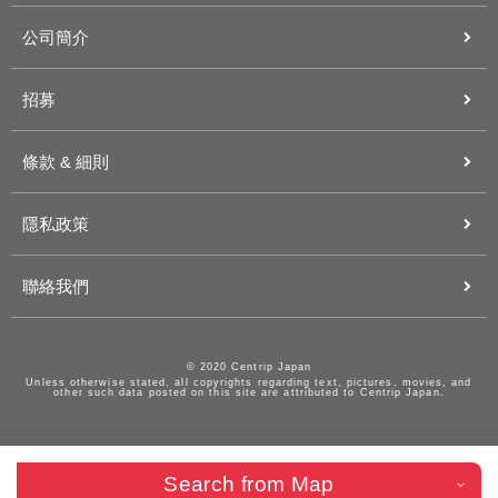
公司簡介
招募
條款 & 細則
隱私政策
聯絡我們
© 2020 Centrip Japan
Unless otherwise stated, all copyrights regarding text, pictures, movies, and
other such data posted on this site are attributed to Centrip Japan.
Search from Map