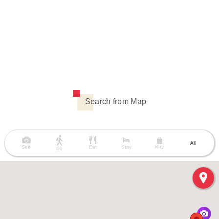
Search from Map
All
Buy
See
Eat
Stay
Do