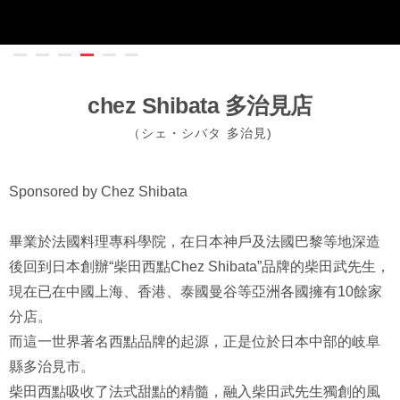
chez Shibata 多治見店
（シェ・シバタ 多治見)
Sponsored by Chez Shibata
畢業於法國料理專科學院，在日本神戶及法國巴黎等地深造
後回到日本創辦“柴田西點Chez Shibata”品牌的柴田武先生，
現在已在中國上海、香港、泰國曼谷等亞洲各國擁有10餘家
分店。
而這一世界著名西點品牌的起源，正是位於日本中部的岐阜
縣多治見市。
柴田西點吸收了法式甜點的精髓，融入柴田武先生獨創的風