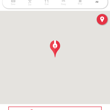
All
Buy
See
Eat
Stay
Do