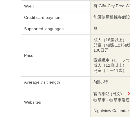
有 Gifu-City Free Wi
Wi-Fi
能否使用根據各個設
Credit card payment
無
Supported languages
成人（16歲以上） 
兒童（4歲以上16
100日元
Price
索道纜車（ロープウ
成人（12歲以上） 
兒童（４〜11歲） 
3個小時
Average visit length
官方網站 (日文)
岐阜市 - 岐阜市漫遊
Websites
Nightview Calendar