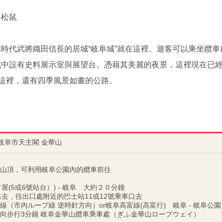
與松鼠
時代武將織田信長的居城“岐阜城”就在這裡。遊客可以乘坐纜
城中設有史料展示室與展望台。憑藉其美麗的夜景，這裡現在已
在這裡，還有四季風景如畫的公路。
阜縣岐阜市天主閣 金華山
山頂，可利用岐阜公園內的纜車前往
屋(5或6號站台）) - 岐阜 大約２０分鐘
出去，往出口處附近的巴士站11或12號乘車口去
（市內ループ線 逆時針方向）or岐阜高富線(高富行) 岐阜 - 岐阜公
向步行3分鐘 岐阜金華山纜車乘車處（ぎふ金華山ロープウェイ）