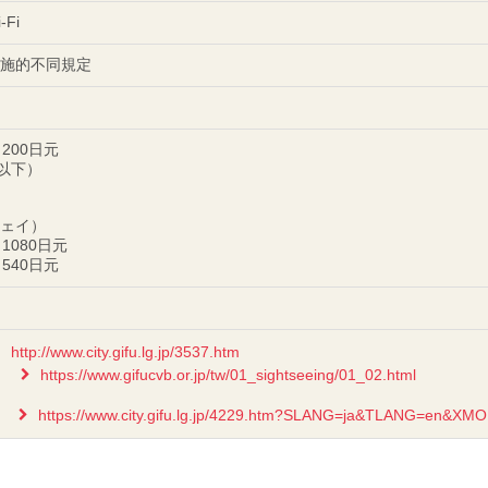
-Fi
施的不同規定
200日元
歲以下）
ェイ）
1080日元
540日元
http://www.city.gifu.lg.jp/3537.htm
https://www.gifucvb.or.jp/tw/01_sightseeing/01_02.html
https://www.city.gifu.lg.jp/4229.htm?SLANG=ja&TLANG=en&