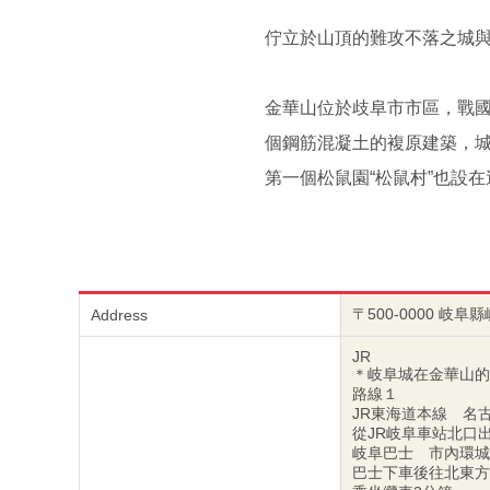
佇立於山頂的難攻不落之城
金華山位於歧阜市市區，戰國
個鋼筋混凝土的複原建築，
第一個松鼠園“松鼠村”也設
〒500-0000 岐
Address
JR
＊岐阜城在金華山的
路線１
JR東海道本線 名古
從JR岐阜車站北口
岐阜巴士 市內環城線
巴士下車後往北東方