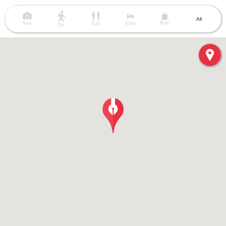
All
Buy
See
Eat
Stay
Do