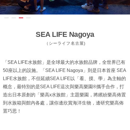
SEA LIFE Nagoya
（シーライフ名古屋)
「SEA LIFE水族館」是全球最大的水族館品牌，全世界已有
50座以上的設施。「SEA LIFE Nagoya」則是日本首座 SEA
LIFE水族館，不但延續SEA LIFE以「看、摸、學」為主軸的
概念，最特別的是SEA LIFE這次與樂高樂園®攜手合作，打
造出日本原創的「樂高x水族館」主題樂園，將繽紛樂高佈置
到水族箱與館內各處，讓你邊欣賞海洋生物，邊研究樂高佈
置巧思！