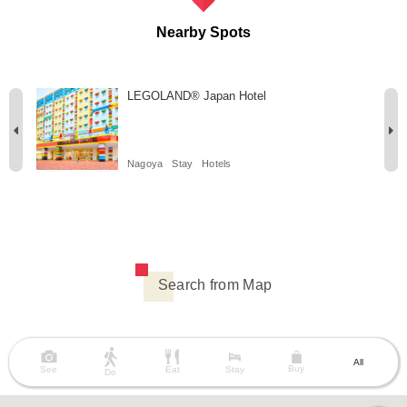
Nearby Spots
LEGOLAND® Japan Hotel
Nagoya
Stay
Hotels
Search from Map
All
Buy
See
Eat
Stay
Do