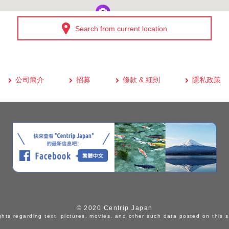
Search from current location
公司簡介
招募
條款 & 細則
隱私政策
© 2020 Centrip Japan
ghts regarding text, pictures, movies, and other such data posted on this s