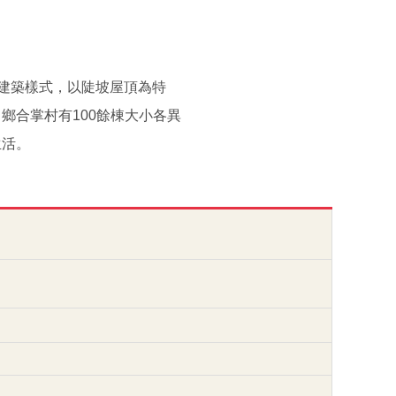
宅建築樣式，以陡坡屋頂為特
鄉合掌村有100餘棟大小各異
生活。