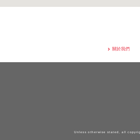
關於我們
Unless otherwise stated, all copyri