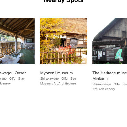
kawagou Onsen
Myozenji museum
The Heritage mus
Minkaen
wago
Gifu
Stay
Shirakawago
Gifu
See
Scenery
Museum/Art/Architecture
Shirakawago
Gifu
Se
Nature/Scenery