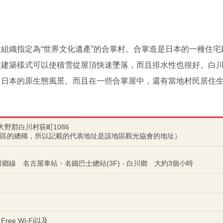
組織指定為“世界文化遺產”的合掌村。合掌造是日本的一種住
建築樣式可以使積雪從屋頂快速墜落，而且排水性也很好。白川
。日本的原生態風景。而且在一些合掌屋中，還有當地村民居住
阜縣大野郡白川村荻町1086
區的總稱，所以記載的代表地址是該地區觀光協會的地址）
鄉線 名古屋車站・名鐵巴士總站(3F) - 白川鄉 大約3個小時
Free Wi-Fi以及