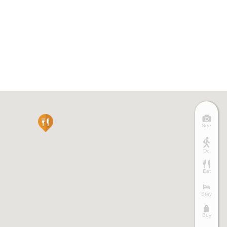
See
Do
Eat
Stay
Buy