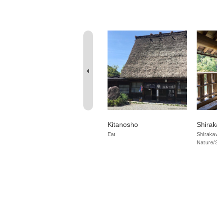
Doburoku Festival
Kitanosho
Shira
museum
Eat
Shiraka
Nature/
Gifu
Shirakawago
See
Museum/Art/Architecture