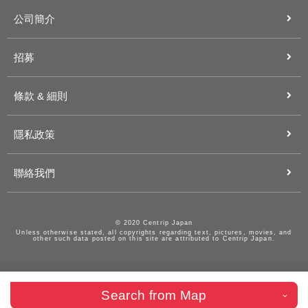
公司簡介
招募
條款 & 細則
隱私政策
聯絡我們
© 2020 Centrip Japan
Unless otherwise stated, all copyrights regarding text, pictures, movies, and
other such data posted on this site are attributed to Centrip Japan.
Search from Map