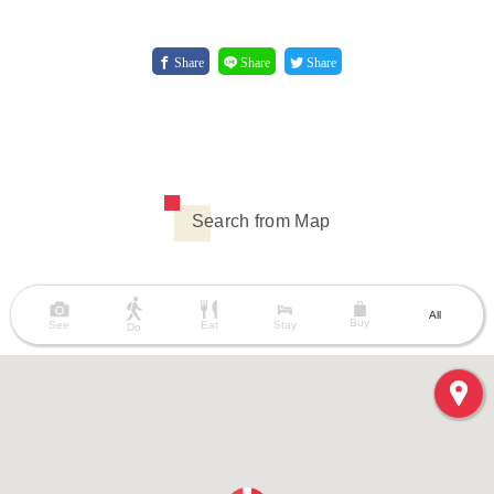
Share
Share
Share
Search from Map
All
Buy
See
Eat
Stay
Do