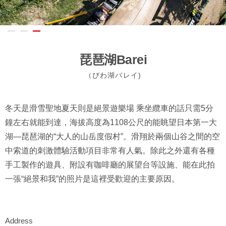
琵琶湖Barei
（びわ湖バレイ)
冬天是滑雪聖地夏天則是絕景遊樂場 乘坐纜車的話只需5分
鐘左右就能到達，海拔高度為1108公尺的能眺望日本第一大
湖—琵琶湖的“大人的山岳度假村”。滑翔於兩個山谷之間的空
中索道的刺激體驗活動項目非常有人氣。除此之外還有各種
手工製作的遊具、附設有咖啡廳的展望台等設施、能在此拍
一張“絕景和我”的照片是這裡受歡迎的主要原因。
Address