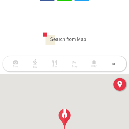
Search from Map
All
Buy
See
Eat
Stay
Do