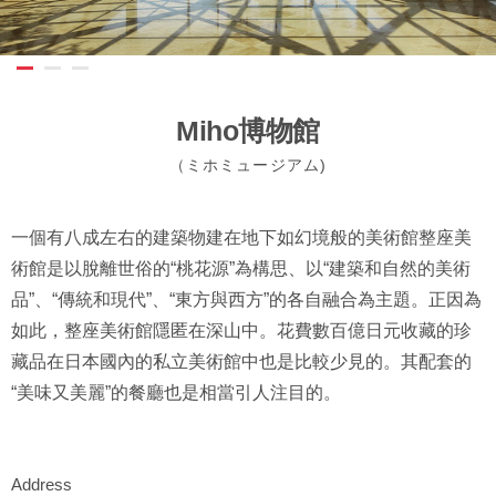
Miho博物館
（ミホミュージアム)
一個有八成左右的建築物建在地下如幻境般的美術館整座美
術館是以脫離世俗的“桃花源”為構思、以“建築和自然的美術
品”、“傳統和現代”、“東方與西方”的各自融合為主題。正因為
如此，整座美術館隱匿在深山中。花費數百億日元收藏的珍
藏品在日本國內的私立美術館中也是比較少見的。其配套的
“美味又美麗”的餐廳也是相當引人注目的。
Address