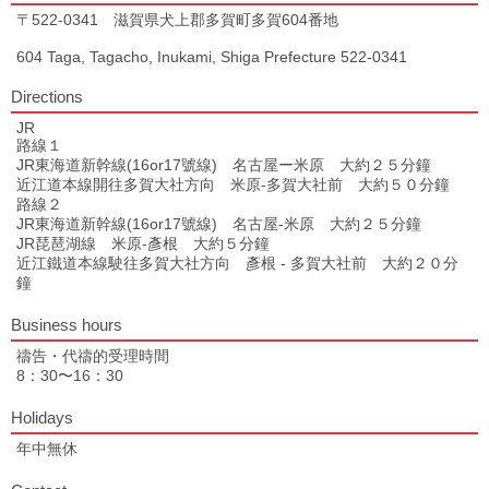
〒522-0341 滋賀県犬上郡多賀町多賀604番地
604 Taga, Tagacho, Inukami, Shiga Prefecture 522-0341
Directions
JR
路線１
JR東海道新幹線(16or17號線) 名古屋ー米原 大約２５分鐘
近江道本線開往多賀大社方向 米原-多賀大社前 大約５０分鐘
路線２
JR東海道新幹線(16or17號線) 名古屋-米原 大約２５分鐘
JR琵琶湖線 米原-彥根 大約５分鐘
近江鐵道本線駛往多賀大社方向 彥根 - 多賀大社前 大約２０分
鐘
Business hours
禱告・代禱的受理時間
8：30〜16：30
Holidays
年中無休