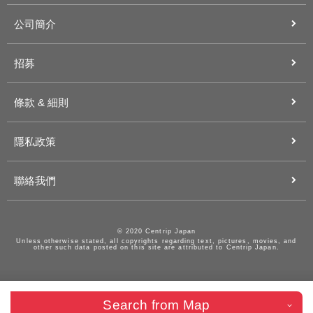
公司簡介
招募
條款 & 細則
隱私政策
聯絡我們
© 2020 Centrip Japan
Unless otherwise stated, all copyrights regarding text, pictures, movies, and
other such data posted on this site are attributed to Centrip Japan.
Search from Map