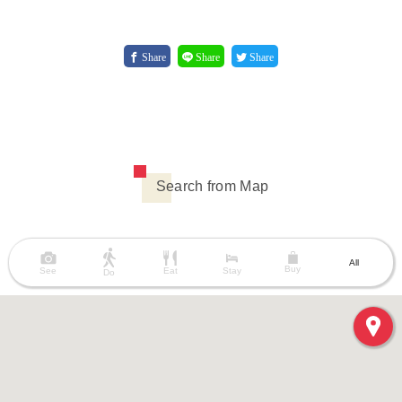
Share
Share
Share
Search from Map
All
Buy
See
Eat
Stay
Do