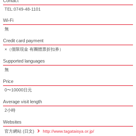
Contact
TEL:0749-48-1101
Wi-Fi
無
Credit card payment
×（僅限現金 有團體票折扣券）
Supported languages
無
Price
0〜10000日元
Average visit length
2小時
Websites
官方網站 (日文)
http://www.tagataisya.or.jp/