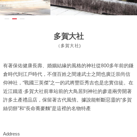
多賀大社
（多賀大社)
有著保佑健康長壽、婚姻結緣的風格的神社從800多年前的鎌
倉時代到江戶時代，不僅百姓之間連武士之間也廣泛崇尚信
仰神社，“戰國三英傑”之一的武將豐臣秀吉也是忠實信徒。在
近江鐵道·多賀大社前車站前的大鳥居到神社的參道兩旁開著
許多土產禮品店，保留著古代風情。據說能斬斷惡靈的“多賀
絲切餅”和“長命蕎麥麵”是這裡的名物特產
Address