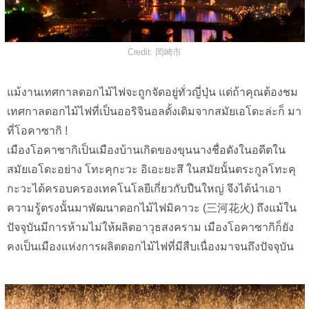
Credit: 岡崎市
แม้งานเทศกาลดอกไม้ไฟจะถูกจัดอยู่ทั่วญี่ปุ่น แต่ถ้าคุณต้องชม
เทศกาลดอกไม้ไฟที่เป็นออริจินอลดั้งเดิมจากสมัยเอโดะล่ะก็ มา
ที่โอคาซากิ !
เมืองโอคาซากิเป็นเมืองบ้านเกิดของขุนนางชื่อดังในอดีตใน
สมัยเอโดะอย่าง โทะคุกะวะ อิเอะยะสึ ในสมัยนั้นตระกูลโทะคุ
กะวะได้ครอบครองเทคโนโลยีเกี่ยวกับปืนใหญ่ จึงได้นำเอา
ความรู้ตรงนั้นมาพัฒนาดอกไม้ไฟมิคาวะ (三河花火) ถึงแม้ใน
ปัจจุบันมีการห้ามไม่ให้ผลิตอาวุธสงคราม เมืองโอคาซากิก็ยัง
คงเป็นเมืองแห่งการผลิตดอกไม้ไฟที่มีสืบเนื่องมาจนถึงปัจจุบัน