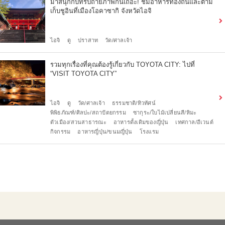
มาสนุกกับทริปถ่ายภาพกันเถอะ! ชิมอาหารท้องถิ่นและตาม
เก็บชูอินที่เมืองโอคาซากิ จังหวัดไอจิ
ไอจิ
ดู
ปราสาท
วัด/ศาลเจ้า
รวมทุกเรื่องที่คุณต้องรู้เกี่ยวกับ TOYOTA CITY: ไปที่
“VISIT TOYOTA CITY”
ไอจิ
ดู
วัด/ศาลเจ้า
ธรรมชาติ/ทิวทัศน์
พิพิธภัณฑ์/ศิลปะ/สถาปัตยกรรม
ซากุระ/ใบไม้เปลี่ยนสี/หิมะ
ตัวเมือง/สวนสาธารณะ
อาหารดั้งเดิมของญี่ปุ่น
เทศกาล/อีเวนต์
กิจกรรม
อาหารญี่ปุ่น/ขนมญี่ปุ่น
โรงแรม