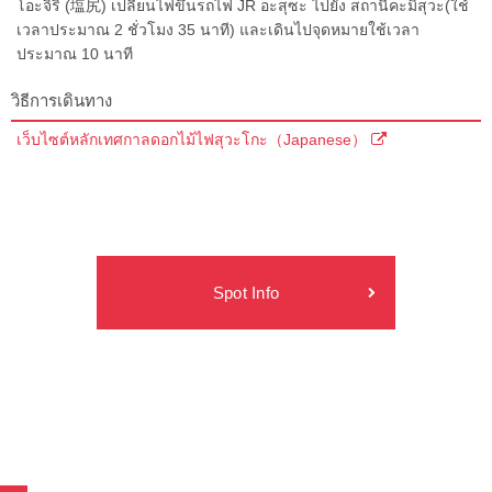
โอะจิริ (塩尻) เปลี่ยนไฟขึ้นรถไฟ JR อะสุซะ ไปยัง สถานีคะมิสุวะ(ใช้
เวลาประมาณ 2 ชั่วโมง 35 นาที) และเดินไปจุดหมายใช้เวลา
ประมาณ 10 นาที
วิธีการเดินทาง
เว็บไซต์หลักเทศกาลดอกไม้ไฟสุวะโกะ（Japanese）
Spot Info