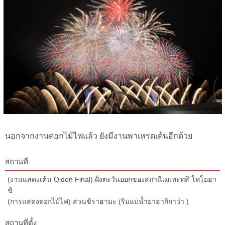
นอกจากงานดอกไม้ไฟแล้ว ยังมีงานพาเหรดเต้นอีกด้วย
สถานที่
(งานแสดงเต้น Oiden Final) ฝั่งตะวันออกของสถานีเมเทะทสึ โทโยฮา
ชิ
(การแสดงดอกไม้ไฟ) สวนชิราฮามะ (ริมแม่น้ำยาฮากิกาว่า )
สถานที่ตั้ง