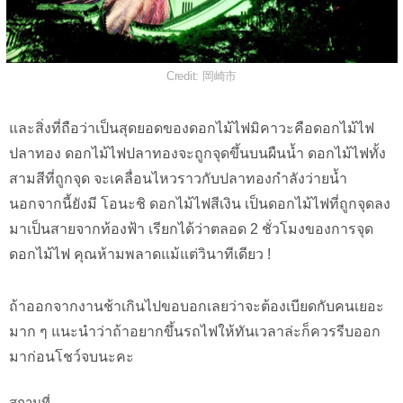
Credit: 岡崎市
และสิ่งที่ถือว่าเป็นสุดยอดของดอกไม้ไฟมิคาวะคือดอกไม้ไฟ
ปลาทอง ดอกไม้ไฟปลาทองจะถูกจุดขึ้นบนผืนน้ำ ดอกไม้ไฟทั้ง
สามสีที่ถูกจุด จะเคลื่อนไหวราวกับปลาทองกำลังว่ายน้ำ
นอกจากนี้ยังมี โอนะชิ ดอกไม้ไฟสีเงิน เป็นดอกไม้ไฟที่ถูกจุดลง
มาเป็นสายจากท้องฟ้า เรียกได้ว่าตลอด 2 ชั่วโมงของการจุด
ดอกไม้ไฟ คุณห้ามพลาดแม้แต่วินาทีเดียว !
ถ้าออกจากงานช้าเกินไปขอบอกเลยว่าจะต้องเบียดกับคนเยอะ
มาก ๆ แนะนำว่าถ้าอยากขึ้นรถไฟให้ทันเวลาล่ะก็ควรรีบออก
มาก่อนโชว์จบนะคะ
สถานที่