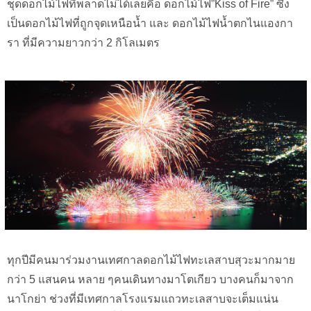
ชุดดอกไม้ไฟที่พลาดไม่ได้เลยคือ ดอกไม้ไฟ”Kiss of Fire” ซึ่ง
เป็นดอกไม้ไฟที่ถูกจุดเหนือน้ำ และ ดอกไม้ไฟน้ำตกไนแองกา
รา ที่มีความยาวกว่า 2 กิโลเมตร
ทุกปีมีคนมาร่วมงานเทศกาลดอกไม้ไฟทะเลสาบสุวะมากมาย
กว่า 5 แสนคน หลาย ๆคนเดินทางมาโตเกียว บางคนก็มาจาก
นาโกย่า ช่วงที่มีเทศกาลโรงแรมแถวทะเลสาบจะเต็มแน่น