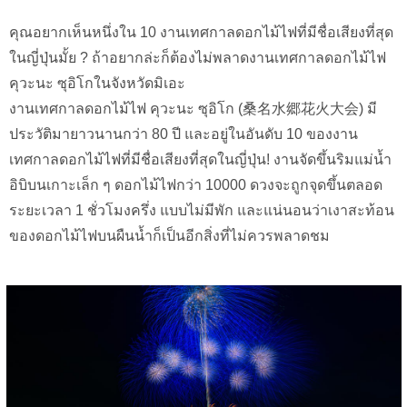
คุณอยากเห็นหนึ่งใน 10 งานเทศกาลดอกไม้ไฟที่มีชื่อเสียงที่สุด
ในญี่ปุ่นมั้ย ? ถ้าอยากล่ะก็ต้องไม่พลาดงานเทศกาลดอกไม้ไฟ
คุวะนะ ซุอิโกในจังหวัดมิเอะ
งานเทศกาลดอกไม้ไฟ คุวะนะ ซุอิโก (桑名水郷花火大会) มี
ประวัติมายาวนานกว่า 80 ปี และอยู่ในอันดับ 10 ของงาน
เทศกาลดอกไม้ไฟที่มีชื่อเสียงที่สุดในญี่ปุ่น! งานจัดขึ้นริมแม่น้ำ
อิบิบนเกาะเล็ก ๆ ดอกไม้ไฟกว่า 10000 ดวงจะถูกจุดขึ้นตลอด
ระยะเวลา 1 ชั่วโมงครึ่ง แบบไม่มีพัก และแน่นอนว่าเงาสะท้อน
ของดอกไม้ไฟบนผืนน้ำก็เป็นอีกสิ่งที่ไม่ควรพลาดชม