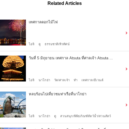
Related Articles
เทศกาลดอกไม้ไฟ
ไอจิ
ดู
ธรรมชาติ/ทิวทัศน์
วันที่ 5 มิถุยายน เทศกาล Atsuta ที่ศาลเจ้า Atsuta ...
ไอจิ
นาโกย่า
วัด/ศาลเจ้า
ทำ
เทศกาล/อีเวนต์
หลบร้อนไปเที่ยวชมท่าเรือที่นาโกย่า
ไอจิ
นาโกย่า
ดู
สวนสนุก/พิพิธภัณฑ์สัตว์น้ำ/สวนสัตว์