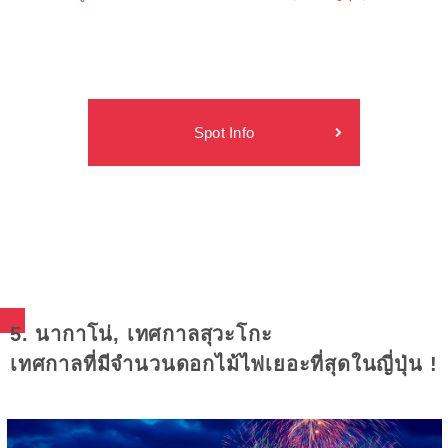
Spot Info
5. นากาโน่, เทศกาลสุวะโกะ
เทศกาลที่มีจำนวนดอกไม้ไฟเยอะที่สุดในญี่ปุ่น !