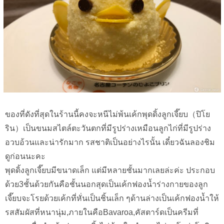
ของที่ดังที่สุดในร้านนี้คงจะหนีไม่พ้นเค้กพุดดิ้งลูกเจี๊ยบ（ปิโย
ริน）เป็นขนมสไตล์ตะวันตกที่มีรูปร่างเหมือนลูกไก่ที่มีรูปร่าง
อวบอ้วนและน่ารักมาก รสชาติเป็นอย่างไรนั้น เดี๋ยวฉันลองชิม
ดูก่อนนะคะ
พุดดิ้งลูกเจี๊ยบมีขนาดเล็ก แต่มีหลายชั้นมากเลยล่ะค่ะ ประกอบ
ด้วย3ชั้นด้วยกันคือชั้นนอกสุดเป็นเค้กฟองน้ำร่างกายของลูก
เจี๊ยบจะโรยด้วยเค้กที่หั่นเป็นชิ้นเล็ก ๆด้านล่างเป็นเค้กฟองน้ำให้
รสสัมผัสที่หนานุ่ม,ภายในคือBavaroa,คัสตาร์ดเป็นครีมที่