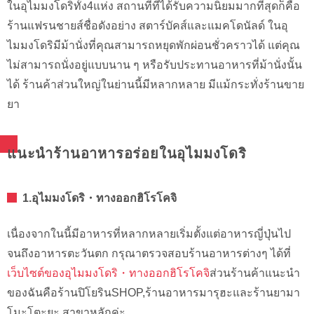
ในอุไมมงโดริทั้ง4แห่ง สถานที่ที่ได้รับความนิยมมากที่สุดก็คือ
ร้านแฟรนชายส์ชื่อดังอย่าง สตาร์บัคส์และแมคโดนัลด์ ในอุ
ไมมงโดริมีม้านั่งที่คุณสามารถหยุดพักผ่อนชั่วคราวได้ แต่คุณ
ไม่สามารถนั่งอยู่แบบนาน ๆ หรือรับประทานอาหารที่ม้านั่งนั้น
ได้ ร้านค้าส่วนใหญ่ในย่านนี้มีหลากหลาย มีแม้กระทั่งร้านขาย
ยา
แนะนำร้านอาหารอร่อยในอุไมมงโดริ
1.อุไมมงโดริ・ทางออกฮิโรโคจิ
เนื่องจากในนี้มีอาหารที่หลากหลายเริ่มตั้งแต่อาหารญี่ปุ่นไป
จนถึงอาหารตะวันตก กรุณาตรวจสอบร้านอาหารต่างๆ ได้ที่
เว็บไซต์ของอุไมมงโดริ・ทางออกฮิโรโคจิ
ส่วนร้านค้าแนะนำ
ของฉันคือร้านปิโยรินSHOP,ร้านอาหารมารุฮะและร้านยามา
โมะโตะยะ สาขาหลักค่ะ