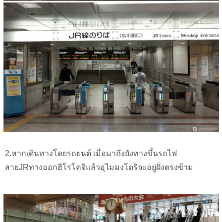
2.หากเดินทางโดยรถยนต์ เมื่อมาถึงยังทางขึ้นรถไฟ
สายJRทางออกฮิโรโคจิแล้วอุไมมงโดริจะอยู่ฝั่งตรงข้าม