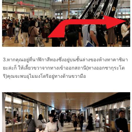
3.หากคุณอยู่ที่นาฬิกาสีทองซึ่งอยู่บนชั้นล่างของห้างทาคาชิมา
ยะล่ะก็ ให้เลี้ยวขวาจากทางเข้าออกสถานี(ทางออกซากุระโด
ริ)คุณจะพบอุไมมงโดริอยู่ทางด้านขวามือ