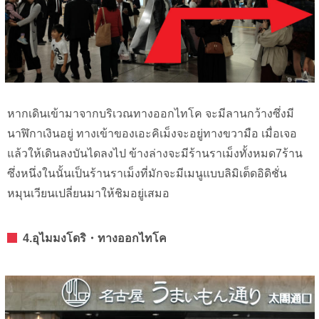
หากเดินเข้ามาจากบริเวณทางออกไทโค จะมีลานกว้างซึ่งมี
นาฬิกาเงินอยู่ ทางเข้าของเอะคิเม็งจะอยู่ทางขวามือ เมื่อเจอ
แล้วให้เดินลงบันไดลงไป ข้างล่างจะมีร้านราเม็งทั้งหมด7ร้าน
ซึ่งหนึ่งในนั้นเป็นร้านราเม็งที่มักจะมีเมนูแบบลิมิเต็ดอิดิชั่น
หมุนเวียนเปลี่ยนมาให้ชิมอยู่เสมอ
4.อุไมมงโดริ・ทางออกไทโค