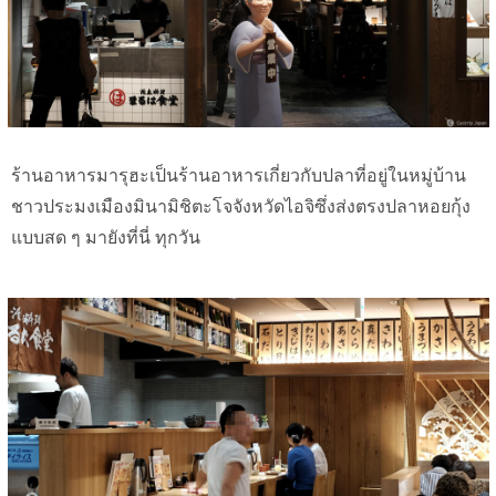
ร้านอาหารมารุฮะเป็นร้านอาหารเกี่ยวกับปลาที่อยู่ในหมู่บ้าน
ชาวประมงเมืองมินามิชิตะโจจังหวัดไอจิซึ่งส่งตรงปลาหอยกุ้ง
แบบสด ๆ มายังที่นี่ ทุกวัน