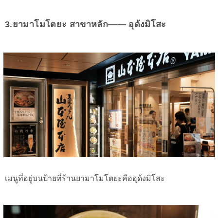
3.ยามาโมโตยะ สาขาหลัก—— อุด้งมิโสะ
เมนูที่อยู่บนป้ายที่ร้านยามาโมโตยะคืออุด้งมิโสะ