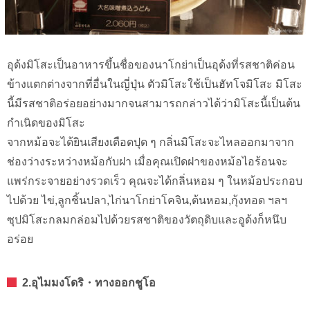
อุด้งมิโสะเป็นอาหารขึ้นชื่อของนาโกย่าเป็นอุด้งที่รสชาติค่อน
ข้างแตกต่างจากที่อื่นในญี่ปุ่น ตัวมิโสะใช้เป็นฮัทโจมิโสะ มิโสะ
นี้มีรสชาติอร่อยอย่างมากจนสามารถกล่าวได้ว่ามิโสะนี้เป็นต้น
กำเนิดของมิโสะ
จากหม้อจะได้ยินเสียงเดือดปุด ๆ กลิ่นมิโสะจะไหลออกมาจาก
ช่องว่างระหว่างหม้อกับฝา เมื่อคุณเปิดฝาของหม้อไอร้อนจะ
แพร่กระจายอย่างรวดเร็ว คุณจะได้กลิ่นหอม ๆ ในหม้อประกอบ
ไปด้วย ไข่,ลูกชิ้นปลา,ไก่นาโกย่าโคจิน,ต้นหอม,กุ้งทอด ฯลฯ
ซุปมิโสะกลมกล่อมไปด้วยรสชาติของวัตถุดิบและอูด้งก็หนึบ
อร่อย
2.อุไมมงโดริ・ทางออกชูโอ