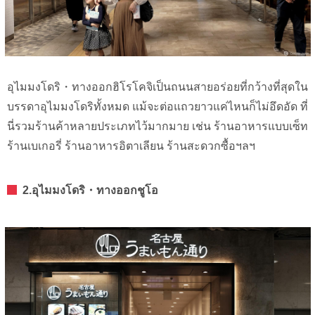
อุไมมงโดริ・ทางออกฮิโรโคจิเป็นถนนสายอร่อยที่กว้างที่สุดใน
บรรดาอุไมมงโดริทั้งหมด แม้จะต่อแถวยาวแค่ไหนก็ไม่อึดอัด ที่
นี่รวมร้านค้าหลายประเภทไว้มากมาย เช่น ร้านอาหารแบบเซ็ท
ร้านเบเกอรี่ ร้านอาหารอิตาเลียน ร้านสะดวกซื้อฯลฯ
2.อุไมมงโดริ・ทางออกชูโอ