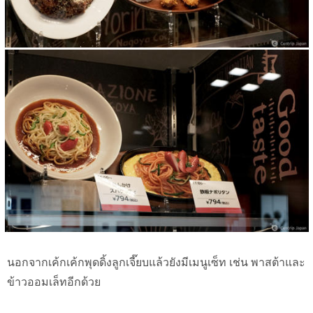
นอกจากเค้กเค้กพุดดิ้งลูกเจี๊ยบแล้วยังมีเมนูเซ็ท เช่น พาสต้าและ
ข้าวออมเล็ทอีกด้วย