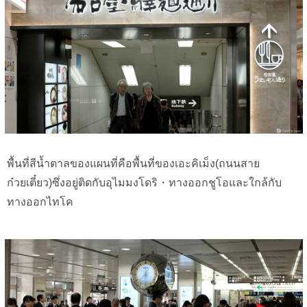
พื้นที่สีน้ำตาลของแผนที่คือพื้นที่ของเอะคิเม็ง(ถนนสาย
ก๋วยเตี๋ยว)ซึ่งอยู่ติดกับอุไมมงโดริ・ทางออกชูโอและใกล้กับ
ทางออกไทโค