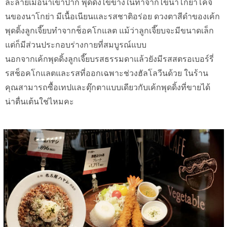
ละลายเมื่อนำเข้าปาก พุดดิ้งไข่ข้างในทำจากไข่นาโกย่าโคจิ
นของนาโกย่า มีเนื้อเนียนและรสชาติอร่อย ดวงตาสีดำของเค้ก
พุดดิ้งลูกเจี๊ยบทำจากช็อคโกแลต แม้ว่าลูกเจี๊ยบจะมีขนาดเล็ก
แต่ก็มีส่วนประกอบร่างกายที่สมบูรณ์แบบ
นอกจากเค้กพุดดิ้งลูกเจี๊ยบรสธรรมดาแล้วยังมีรสสตรอเบอร์รี่
รสช็อคโกแลตและรสที่ออกเฉพาะช่วงฮัลโลวีนด้วย ในร้าน
คุณสามารถซื้อเทปและตุ๊กตาแบบเดียวกับเค้กพุดดิ้งที่ขายได้
น่าตื่นเต้นใช่ไหมคะ