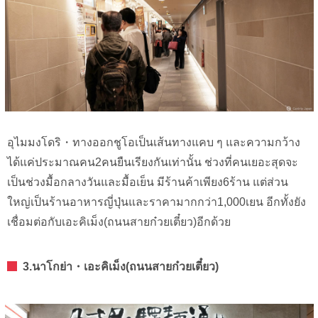
อุไมมงโดริ・ทางออกชูโอเป็นเส้นทางแคบ ๆ และความกว้าง
ได้แค่ประมาณคน2คนยืนเรียงกันเท่านั้น ช่วงที่คนเยอะสุดจะ
เป็นช่วงมื้อกลางวันและมื้อเย็น มีร้านค้าเพียง6ร้าน แต่ส่วน
ใหญ่เป็นร้านอาหารญี่ปุ่นและราคามากกว่า1,000เยน อีกทั้งยัง
เชื่อมต่อกับเอะคิเม็ง(ถนนสายก๋วยเตี๋ยว)อีกด้วย
3.นาโกย่า・เอะคิเม็ง(ถนนสายก๋วยเตี๋ยว)