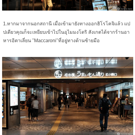
1.หากมาจากนอกสถานี เมื่อเข้ามายังทางออกฮิโรโคจิแล้ว แป
ปเดียวคุณก็จะเหยียบเข้าไปในอุไมมงโดริ สังเกตได้จากร้านอา
หารอิตาเลี่ยน "Maccaroni"ที่อยู่ทางด้านซ้ายมือ