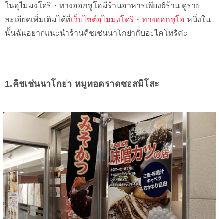
ในอุไมมงโดริ・ทางออกชูโอมีร้านอาหารเพียง6ร้าน ดูราย
ละเอียดเพิ่มเติมได้ที่
เว็บไซต์อุไมมงโดริ・ทางออกชูโอ
หนึ่งใน
นั้นฉันอยากแนะนำร้านคิชเช่นนาโกย่ากับอะไคโทริค่ะ
1.คิชเช่นนาโกย่า หมูทอดราดซอสมิโสะ