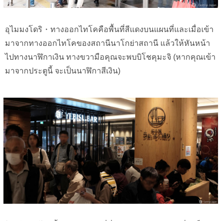
อุไมมงโดริ・ทางออกไทโคคือพื้นที่สีแดงบนแผนที่และเมื่อเข้า
มาจากทางออกไทโคของสถานีนาโกย่าสถานี แล้วให้หันหน้า
ไปทางนาฬิกาเงิน ทางขวามือคุณจะพบบิโชคุมะจิ (หากคุณเข้า
มาจากประตูนี้ จะเป็นนาฬิกาสีเงิน)