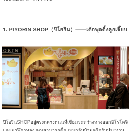
1. PIYORIN SHOP（ปิโยริน）——เค้กพุดดิ้งลูกเจี๊ยบ
ปิโยรินSHOPอยู่ตรงกลางถนนที่เชื่อมระหว่างทางออกฮิโรโคจิ
และนาฬิกาทอง คุณสามารถซื้อแบบกลับบ้านหรือรับประทาน