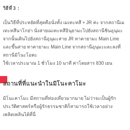
วิธีที่ 3：
เป็นวิธีที่ประหยัดที่สุดคือนั่งทั้ง เมเทะทสึ + JR ค่ะ จากสถานีเม
เทะทสึนาโกย่า นั่งสายเมเทะทสึอินุยามะไปยังสถานีชินอุนุมะ
จากนั้นเดินไปยังสถานีอุนุมะสาย JR ทาคายามะ Main Line
และขึ้นสาย ทาคายามะ Main Line จากสถานีอุนุมะและลงที่
สถานีมิโนะโอตะ
ใช้เวลาประมาณ 1 ชั่วโมง 10 นาที ค่าโดยสาร 830 เยน
สถานที่ที่แนะนำในมิโนะคาโมะ
มิโนะคาโมะ มีสถานที่ท่องเที่ยวมากมาย ไม่ว่าจะเป็นผู้รัก
ประวัติศาสตร์หรือผู้รักธรรมชาติก็สามารถใช้เวลาอย่าง
เพลิดเพลินได้ที่นี่