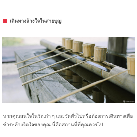
เดินทางล้างใจในสายบุญ
หากคุณสนใจในวัดเก่า ๆ และวัดทั่วไปหรือต้องการเดินทางเพื่อ
ชำระล้างจิตใจของคุณ นี่คือสถานที่ที่คุณควรไป