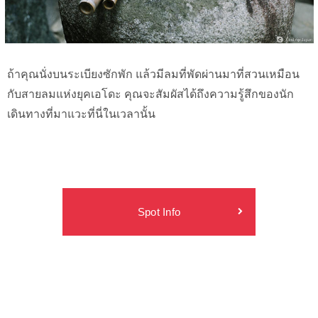
ถ้าคุณนั่งบนระเบียงซักพัก แล้วมีลมที่พัดผ่านมาที่สวนเหมือน
กับสายลมแห่งยุคเอโดะ คุณจะสัมผัสได้ถึงความรู้สึกของนัก
เดินทางที่มาแวะที่นี่ในเวลานั้น
Spot Info