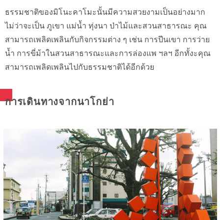
ธรรมชาติของมิโนะคาโมะนั้นมีความสวยงามเป็นอย่างมาก
ไม่ว่าจะเป็น ภูเขา แม่น้ำ ทุ่งนา ป่าไม้และสวนสาธารณะ คุณ
สามารถเพลิดเพลินกับกิจกรรมต่าง ๆ เช่น การปีนเขา การว่าย
น้ำ การขี่ม้าในสวนสาธารณะและการล่องแพ ฯลฯ อีกทั้งะคุณ
สามารถเพลิดเพลินไปกับธรรมชาติได้อีกด้วย
การเดินทางจากนาโกย่า