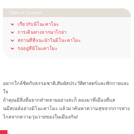
Table of Contents
เกี่ยวกับมิโนะคาโมะ
การเดินทางจากนาโกย่า
สถานที่ที่แนะนำในมิโนะคาโมะ
รออยู่ที่มิโนะคาโมะ
อยากใกล้ชิดกับธรรมชาติ,สัมผัสประวัติศาสตร์และพักกายและ
ใจ
ถ้าคุณมีสิ่งที่อยากทำหลายอย่างล่ะก็ ลองมาที่เมืองที่แส
นมีสเน่ห์อย่างมิโนะคาโมะ แล้วมาค้นหาความสุขจากการห่าง
ไกลจากความวุ่นวายของในเมืองกัน!