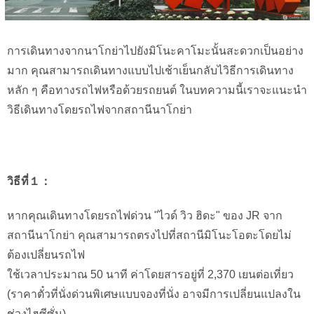
การเดินทางจากนาโกย่าไปยังมิโนะคาโมะนั้นสะดวกเป็นอย่าง
มาก คุณสามารถเดินทางแบบไปเช้าเย็นกลับไวิธีการเดินทาง
หลัก ๆ คือทางรถไฟหรือด้วยรถยนต์ ในบทความนี้เราจะแนะนำ
วิธีเดินทางโดยรถไฟจากสถานีนาโกย่า
วิธีที่１：
หากคุณเดินทางโดยรถไฟด่วน "ไวด์ วิว ฮิดะ" ของ JR จาก
สถานีนาโกย่า คุณสามารถตรงไปที่สถานีมิโนะโอตะโดยไม่
ต้องเปลี่ยนรถไฟ
ใช้เวลาประมาณ 50 นาที ค่าโดยสารอยู่ที่ 2,370 เยนต่อเที่ยว
(ราคาตั๋วที่นั่งด่วนพิเศษแบบจองที่นั่ง อาจมีการเปลี่ยนแปลงใน
ช่วงไฮซีซั่น)