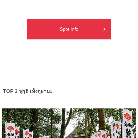
Spot Info
TOP 3 ฟุรุอิ เท็งกุยามะ