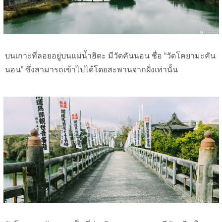
บนเกาะที่ลอยอยู่บนแม่น้ำฮิดะ มีวัดคันนอน ชื่อ “วัดโคยามะคัน
นอน” ซึ่งสามารถเข้าไปได้โดยสะพานจากฝั่งเท่านั้น