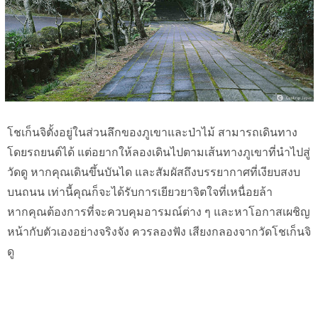
โชเก็นจิตั้งอยู่ในส่วนลึกของภูเขาและป่าไม้ สามารถเดินทาง
โดยรถยนต์ได้ แต่อยากให้ลองเดินไปตามเส้นทางภูเขาที่นำไปสู่
วัดดู หากคุณเดินขึ้นบันได และสัมผัสถึงบรรยากาศที่เงียบสงบ
บนถนน เท่านี้คุณก็จะได้รับการเยียวยาจิตใจที่เหนื่อยล้า
หากคุณต้องการที่จะควบคุมอารมณ์ต่าง ๆ และหาโอกาสเผชิญ
หน้ากับตัวเองอย่างจริงจัง ควรลองฟัง เสียงกลองจากวัดโชเก็นจิ
ดู