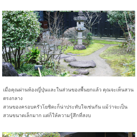
เมื่อคุณผ่านห้องญี่ปุ่นและในส่วนของพื้นยกแล้ว คุณจะเห็นสวน
ตรงกลาง
สวนของครอบครัวโยชิดะก็น่าประทับใจเช่นกัน แม้ว่าจะเป็น
สวนขนาดเล็กมาก แต่ก็ให้ความรู้สึกที่สงบ