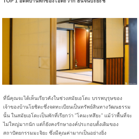
TOP 1 อดีตบ้านพักของโอตะวากิ ฮนจินบะยะช
ที่นี่คุณจะได้เห็นเรียวคังในช่วงสมัยเอโดะ บรรพบุรุษของ
เจ้าของบ้านโยชิดะซึ่งจดทะเบียนเป็นทรัพย์สินทางวัฒนธรรม
นั้น ในสมัยเอโดะเป็นพักที่เรียกว่า "โคมะทสึยะ" แม้ว่าพื้นที่จะ
ไม่ใหญ่มากนัก แต่ก็ยังคงรักษาองค์ประกอบดั้งเดิมของ
สถาปัตยกรรมมะจิยะ ซึ่งมีคุณค่ามากเป็นอย่างยิ่ง