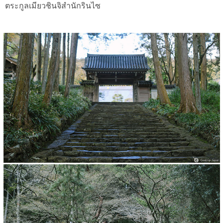
ตระกูลเมียวชินจิสำนักรินไซ