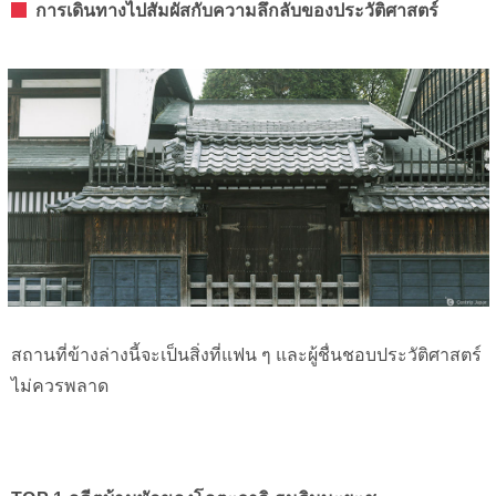
การเดินทางไปสัมผัสกับความลึกลับของประวัติศาสตร์
สถานที่ข้างล่างนี้จะเป็นสิ่งที่แฟน ๆ และผู้ชื่นชอบประวัติศาสตร์
ไม่ควรพลาด