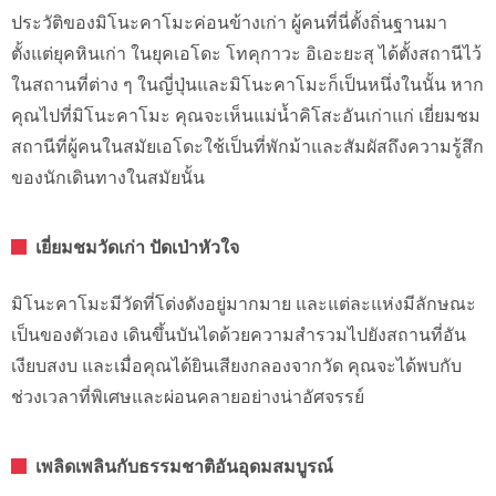
ประวัติของมิโนะคาโมะค่อนข้างเก่า ผู้คนที่นี่ตั้งถิ่นฐานมา
ตั้งแต่ยุคหินเก่า ในยุคเอโดะ โทคุกาวะ อิเอะยะสุ ได้ตั้งสถานีไว้
ในสถานที่ต่าง ๆ ในญี่ปุ่นและมิโนะคาโมะก็เป็นหนึ่งในนั้น หาก
คุณไปที่มิโนะคาโมะ คุณจะเห็นแม่น้ำคิโสะอันเก่าแก่ เยี่ยมชม
สถานีที่ผู้คนในสมัยเอโดะใช้เป็นที่พักม้าและสัมผัสถึงความรู้สึก
ของนักเดินทางในสมัยนั้น
เยี่ยมชมวัดเก่า ปัดเป่าหัวใจ
มิโนะคาโมะมีวัดที่โด่งดังอยู่มากมาย และแต่ละแห่งมีลักษณะ
เป็นของตัวเอง เดินขึ้นบันไดด้วยความสำรวมไปยังสถานที่อัน
เงียบสงบ และเมื่อคุณได้ยินเสียงกลองจากวัด คุณจะได้พบกับ
ช่วงเวลาที่พิเศษและผ่อนคลายอย่างน่าอัศจรรย์
เพลิดเพลินกับธรรมชาติอันอุดมสมบูรณ์