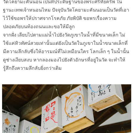
วัดโคยามะคันนอน เป็นที่ประดิษฐานของพระศรีหัยครีพ ใน
ฐานะเทพเจ้าหนอนไหม ปัจจุบันวัดโคยามะคันนอนเป็นวัดที่เอา
ไว้ใช้ขอพรให้ปราศจากโรคภัย ภัยพิบัติ ขอพรเรื่องความ
ปลอดภัยบนท้องถนนและขอให้มีลูก
จากฝั่ง เลียบไปตามแม่น้ำไปยังวัดภูเขาในน้ำที่มีขนาดเล็ก ไม่
ใช้แค่ทิวทัศน์สวยเท่านั้นแต่ยังเป็นวัดในภูเขาในน้ำขนาดเล็กที่
มีความลึกลับซึ่งให้อารมณ์ที่ไม่เหมือนใคร โลกเล็ก ๆ ในน้ำนั้น
ดูช่างเงียบสงบ หากลองมองไปยังตัวอักษรที่อยู่ในวัด จะทำให้
รู้สึกถึงความลึกลับยิ่งกว่าเดิม