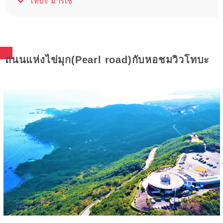
โทบะ มาร์เช่
ถนนแห่งไข่มุก(Pearl road)กับหอชมวิวโทบะ