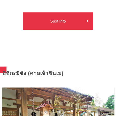
Spot Info
อิชิกะมิซัง (ศาลเจ้าชินเม)