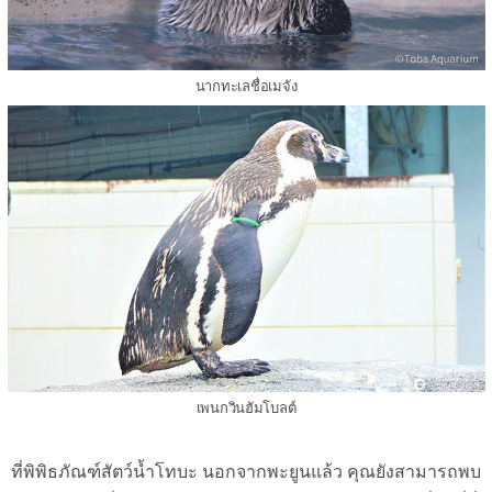
นากทะเลชื่อเมจัง
เพนกวินฮัมโบลต์
ที่พิพิธภัณฑ์สัตว์น้ำโทบะ นอกจากพะยูนแล้ว คุณยังสามารถพบ