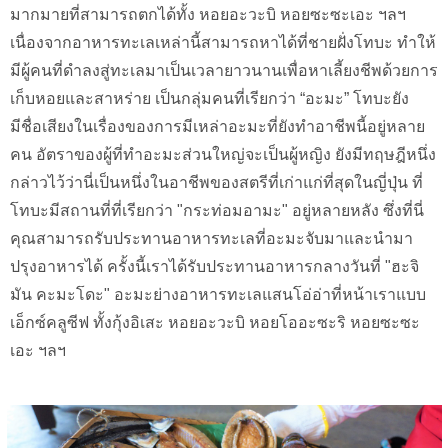
มากมายที่สามารถตกได้ทั้ง หอยอะวะบิ หอยซะซะเอะ ฯลฯ
เนื่องจากอาหารทะเลเหล่านี้สามารถหาได้ที่ชายฝั่งโทบะ ทำให้
มีผู้คนที่ดำลงสู่ทะเลมาเป็นเวลายาวนานเพื่อหาเลี้ยงชีพด้วยการ
เก็บหอยและสาหร่าย เป็นกลุ่มคนที่เรียกว่า “อะมะ” โทบะยัง
มีชื่อเสียงในเรื่องของการมีเหล่าอะมะที่ยังทำอาชีพนี้อยู่หลาย
คน อัตราของผู้ที่ทำอะมะส่วนใหญ่จะเป็นผู้หญิง ยังมีทฤษฎีหนึ่ง
กล่าวไว้ว่านี่เป็นหนึ่งในอาชีพของสตรีที่เก่าแก่ที่สุดในญี่ปุ่น ที่
โทบะมีสถานที่ที่เรียกว่า "กระท่อมอามะ" อยู่หลายหลัง ซึ่งที่นี่
คุณสามารถรับประทานอาหารทะเลที่อะมะจับมาและนำมา
ปรุงอาหารได้ ครั้งนี้เราได้รับประทานอาหารกลางวันที่ "ฮะจิ
มัน คะมะโดะ" อะมะย่างอาหารทะเลแสนโอ่อ่าที่หน้าเราแบบ
เอ็กซ์คลูซีฟ ทั้งกุ้งอิเสะ หอยอะวะบิ หอยโออะซะริ หอยซะซะ
เอะ ฯลฯ