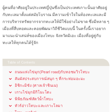
ผู้คนที่อาศัยอยู่ในประเทศญี่ปุ่นซึ่งเป็นประเทศเกาะนั้นอาศัยอยู่
กับทะเลมาตั้งแต่สมัยโบราณ มีความเข้าใจในท้องทะเลและมี
การบริหารทรัพยากรจากทะเลให้มีใช้อย่างไม่ขาด ซึ่งมีหลาย ๆ
เมืองที่สืบทอดและคอยพัฒนาวิถีชีวิตแบบนี้ ในครั้งนี้เราอยาก
มาแนะนำเสน่ห์ของเมืองโทบะ จังหวัดมิเอะ เมืองที่อยู่คู่กับ
ทะเลให้ทุกคนได้รู้จัก
Table of Contents
ถนนแห่งไข่มุก(Pearl road)กับหอชมวิวโทบะ
สัมผัสประสบการณ์สนุก ๆ ที่กระท่อมอะมะ
อิชิกะมิซัง (ศาลเจ้าชินเม)
เกาะไข่มุกมิกิโมะโตะ
พิพิธภัณฑ์สัตว์น้ำโทบะ
ทัวร์อ่าวโทบะและเกาะโลมา