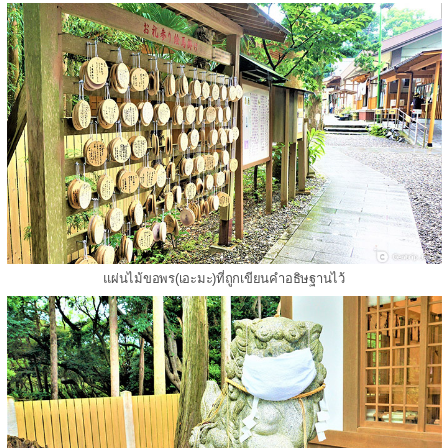
แผ่นไม้ขอพร(เอะมะ)ที่ถูกเขียนคำอธิษฐานไว้