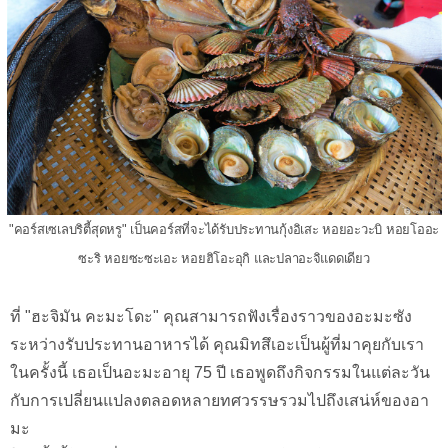
"คอร์สเซเลบริตี้สุดหรู" เป็นคอร์สที่จะได้รับประทานกุ้งอิเสะ หอยอะวะบิ หอยโออะ
ซะริ หอยซะซะเอะ หอยฮิโอะอุกิ และปลาอะจิแดดเดียว
ที่ "ฮะจิมัน คะมะโดะ" คุณสามารถฟังเรื่องราวของอะมะซัง
ระหว่างรับประทานอาหารได้ คุณมิทสึเอะเป็นผู้ที่มาคุยกับเรา
ในครั้งนี้ เธอเป็นอะมะอายุ 75 ปี เธอพูดถึงกิจกรรมในแต่ละวัน
กับการเปลี่ยนแปลงตลอดหลายทศวรรษรวมไปถึงเสน่ห์ของอา
มะ