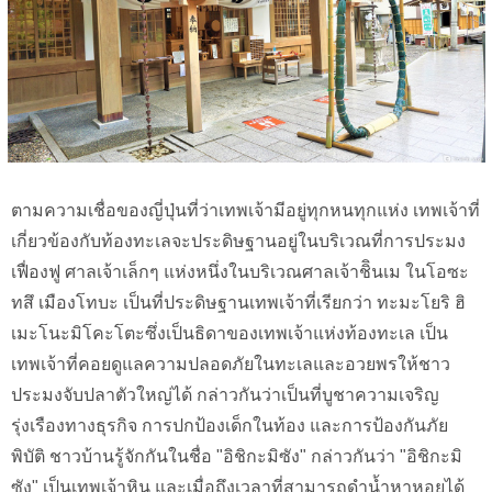
ตามความเชื่อของญี่ปุ่นที่ว่าเทพเจ้ามีอยู่ทุกหนทุกแห่ง เทพเจ้าที่
เกี่ยวข้องกับท้องทะเลจะประดิษฐานอยู่ในบริเวณที่การประมง
เฟื่องฟู ศาลเจ้าเล็กๆ แห่งหนึ่งในบริเวณศาลเจ้าชิินเม ในโอซะ
ทสึ เมืองโทบะ เป็นที่ประดิษฐานเทพเจ้าที่เรียกว่า ทะมะโยริ ฮิ
เมะโนะมิโคะโตะซึ่งเป็นธิดาของเทพเจ้าแห่งท้องทะเล เป็น
เทพเจ้าที่คอยดูแลความปลอดภัยในทะเลและอวยพรให้ชาว
ประมงจับปลาตัวใหญ่ได้ กล่าวกันว่าเป็นที่บูชาความเจริญ
รุ่งเรืองทางธุรกิจ การปกป้องเด็กในท้อง และการป้องกันภัย
พิบัติ ชาวบ้านรู้จักกันในชื่อ "อิชิกะมิซัง" กล่าวกันว่า "อิชิกะมิ
ซัง" เป็นเทพเจ้าหิน และเมื่อถึงเวลาที่สามารถดำน้ำหาหอยได้