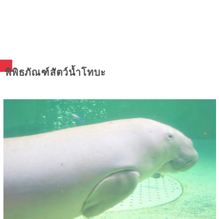
พิพิธภัณฑ์สัตว์น้ำโทบะ