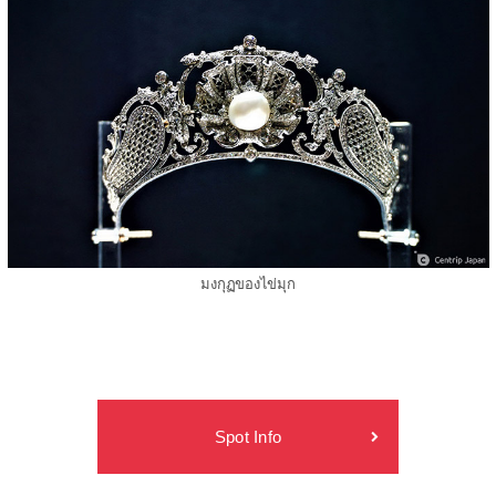
มงกุฏของไข่มุก
Spot Info