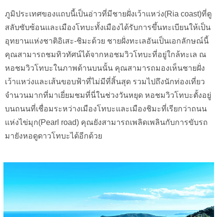
ภูมิประเทศของแถบนี้เป็นอ่าวที่มีชายฝั่งเว้าแหว่ง(Ria coast)ที่ดู
สลับซับซ้อนและเมืองโทบะทั้งเมืองได้รับการขึ้นทะเบียนให้เป็น
อุทยานแห่งชาติอิเสะ-ชิมะด้วย ชายฝั่งทะเลอันเป็นเอกลักษณ์นี้
คุณสามารถชมทิวทัศน์ได้จากหอชมวิวโทบะที่อยู่ใกล้ทะเล ณ
หอชมวิวโทบะในภาพด้านบนนั้น คุณสามารถมองเห็นชายฝั่ง
เว้าแหว่งและเส้นขอบฟ้าที่ไม่มีที่สิ้นสุด รวมไปถึงนักท่องเที่ยว
จำนวนมากที่มาเยี่ยมชมที่นี่ในช่วงวันหยุด หอชมวิวโทบะตั้งอยู่
บนถนนที่เชื่อมระหว่างเมืองโทบะและเมืองชิมะที่เรียกว่าถนน
แห่งไข่มุก(Pearl road) คุณยังสามารถเพลิดเพลินกับการขับรถ
มายังหอดูดาวโทบะได้อีกด้วย