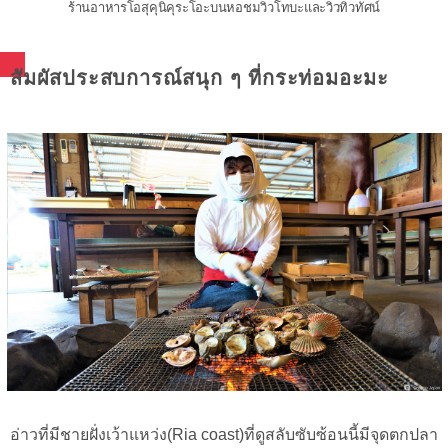
ร้านอาหารโอสุคุนิคุระโอะบนหอชมวิวโทบะและวิวทิวทัศน์
สัมผัสประสบการณ์สนุก ๆ ที่กระท่อมอะมะ
อ่าวที่มีชายฝั่งเว้าแหว่ง(Ria coast)ที่ดูสลับซับซ้อนนี้มีจุดตกปลา