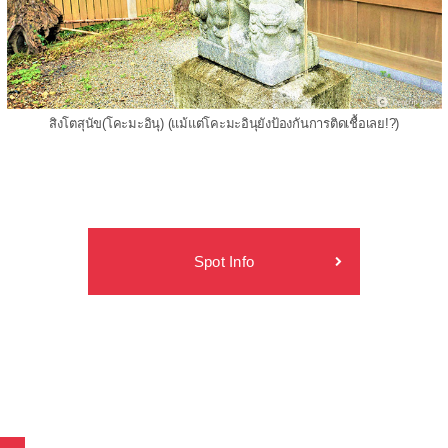
สิงโตสุนัข(โคะมะอินุ) (แม้แต่โคะมะอินุยังป้องกันการติดเชื้อเลย!?)
Spot Info