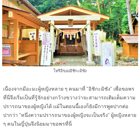
โทริอิของอิชิกะมิซัง
เนื่องจากมีอะมะผู้หญิงหลาย ๆ คนมาที่ "อิชิกะมิซัง" เพื่อขอพร
ที่นี่จึงเริ่มเป็นที่รู้จักอย่างกว้างขวางว่าจะสามารถเติมเต็มความ
ปรารถนาของผู้หญิงได้ แม้ในตอนนี้เองก็ยังมีการพูดปากต่อ
ปากว่า "หนึ่งความปรารถนาของผู้หญิงจะเป็นจริง" ผู้หญิงหลาย
ๆ คนในญี่ปุ่นจึงนิยมมาขอพรที่นี่