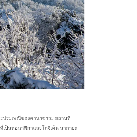
และประเพณีของคานาซาวะ สถานที่
รที่เป็นหอนาฬิกาและโกจิเค็น นากายะ