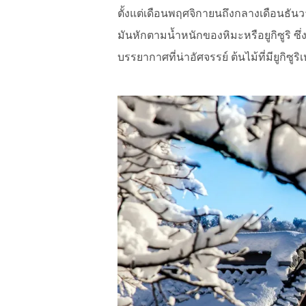
ตั้งแต่เดือนพฤศจิกายนถึงกลางเดือนธันว
มันหักตามน้ำหนักของหิมะหรือยูกิซูริ 
บรรยากาศที่น่าอัศจรรย์ ต้นไม้ที่มียูกิซูร