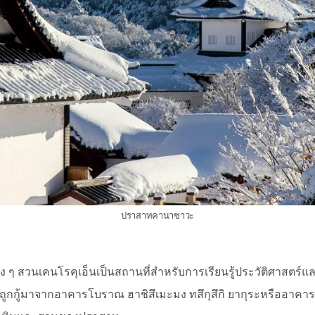
ปราสาทคานาซาวะ
 สวนเคนโรคุเอ็นเป็นสถานที่สำหรับการเรียนรู้ประวัติศาสตร์
ี่ถูกกู้มาจากอาคารโบราณ ฮาชิสึเมะมง ทสึกุสึกิ ยากุระหรืออาคา