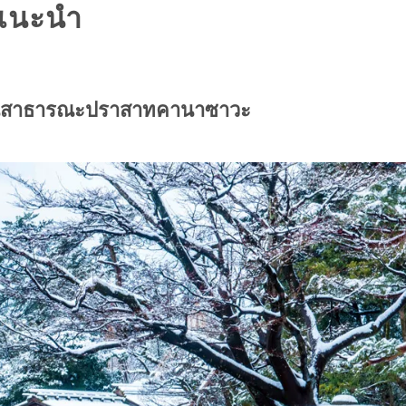
ี่แนะนำ
วนสาธารณะปราสาทคานาซาวะ