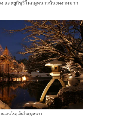
ง และยูกิซูริในฤดูหนาวนั้นงดงามมาก
วนเคนโรคุเอ็นในฤดูหนาว