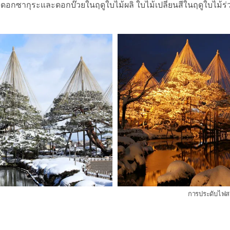
ซากุระและดอกบ๊วยในฤดูใบไม้ผลิ ใบไม้เปลี่ยนสีในฤดูใบไม้ร่ว
การประดับไฟส