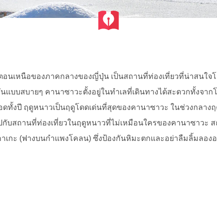
ตอนเหนือของภาคกลางของญี่ปุ่น เป็นสถานที่ท่องเที่ยวที่น่าสนใจโด
 วันแบบสบายๆ คานาซาวะตั้งอยู่ในทำเลที่เดินทางได้สะดวกทั้งจาก
ทั้งปี ฤดูหนาวเป็นฤดูโดดเด่นที่สุดของคานาซาวะ ในช่วงกลางฤดูหน
ับสถานที่ท่องเที่ยวในฤดูหนาวที่ไม่เหมือนใครของคานาซาวะ สถานที่ท่
มกาเกะ (ฟางบนกำแพงโคลน) ซึ่งป้องกันหิมะตกและอย่าลืมลิ้มลองอ