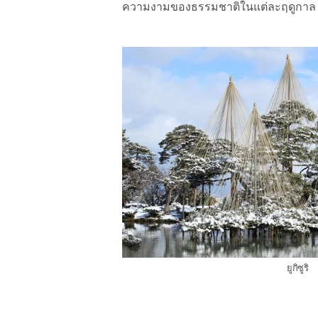
ความงามของธรรมชาติในแต่ละฤดูกาล ดอก
ยูกิซูริ