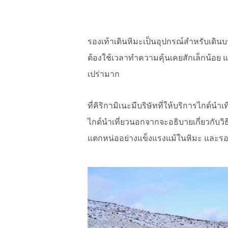
รองเท้าเดินหิมะเป็นอุปกรณ์สำหรับเดิ
ต้องใช้เวลาทำความคุ้นเคยสักเล็กน้อย แ
เปร่ามาก
ที่คิริกามิเนะมีบริษัทที่ให้บริการไกด์นำ
ไกด์นำเที่ยวนอกจากจะอธิบายเกี่ยวกับวิธี
แตกหน่ออย่างแข็งแรงแม้ในหิมะ และรอยเท