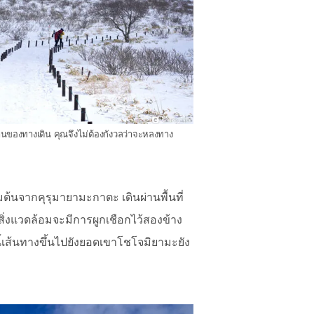
้านของทางเดิน คุณจึงไม่ต้องกังวลว่าจะหลงทาง
มต้นจากคุรุมายามะกาตะ เดินผ่านพื้นที่
สิ่งแวดล้อมจะมีการผูกเชือกไว้สองข้าง
นี้เส้นทางขึ้นไปยังยอดเขาโชโจมิยามะยัง