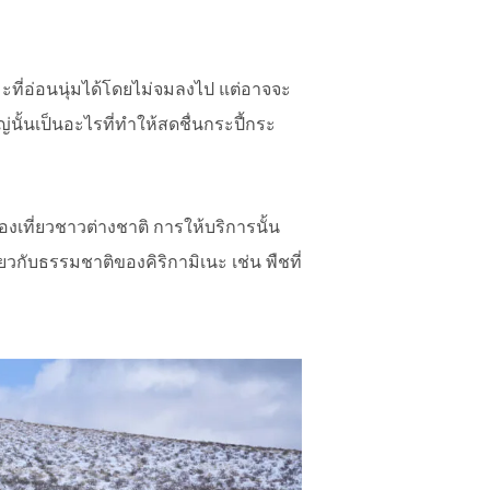
ที่อ่อนนุ่มได้โดยไม่จมลงไป แต่อาจจะ
นั้นเป็นอะไรที่ทำให้สดชื่นกระปี้กระ
ท่องเที่ยวชาวต่างชาติ การให้บริการนั้น
่ยวกับธรรมชาติของคิริกามิเนะ เช่น พืชที่