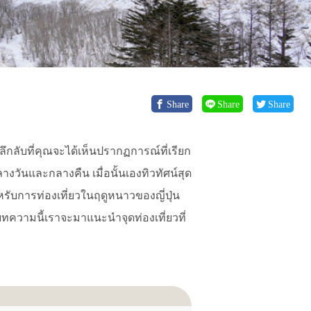
Share
Share
Share
ึกลับที่คุณจะได้เห็นปรากฏการณ์ที่เรียก
วันและกลางคืน เมื่อนั้นเองทิวทัศน์สุด
รับการท่องเที่ยวในฤดูหนาวของญี่ปุ่น
บทความนี้เราจะมาแนะนำจุดท่องเที่ยวที่