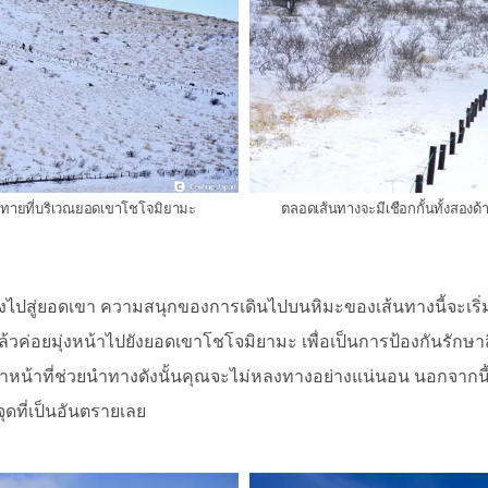
มท้าทายที่บริเวณยอดเขาโชโจมิยามะ
ตลอดเส้นทางจะมีเชือกกั้นทั้งสองด
ี่มุ่งไปสู่ยอดเขา ความสนุกของการเดินไปบนหิมะของเส้นทางนี้จะเริ่
แล้วค่อยมุ่งหน้าไปยังยอดเขาโชโจมิยามะ เพื่อเป็นการป้องกันรักษา
กยังทำหน้าที่ช่วยนำทางดังนั้นคุณจะไม่หลงทางอย่างแน่นอน นอกจาก
ุดที่เป็นอันตรายเลย