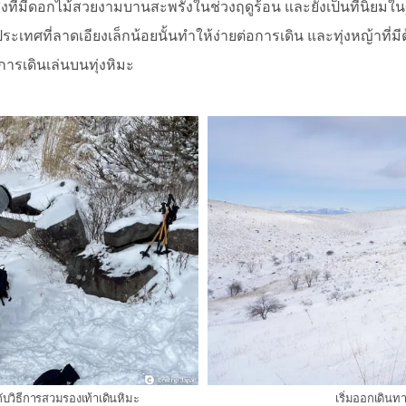
ราบสูงที่มีดอกไม้สวยงามบานสะพรั่งในช่วงฤดูร้อน และยังเป็นที่นิ
ประเทศที่ลาดเอียงเล็กน้อยนั้นทำให้ง่ายต่อการเดิน และทุ่งหญ้าที่
การเดินเล่นบนทุ่งหิมะ
บวิธีการสวมรองเท้าเดินหิมะ
เริ่มออกเดินท