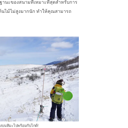
ยมในฐานะของสนามที่เหมาะที่สุดสำหรับการ
มีต้นไม้ไม่สูงมากนัก ทำให้คุณสามารถ
างบนหิมะไปพร้อมกับไกด์!