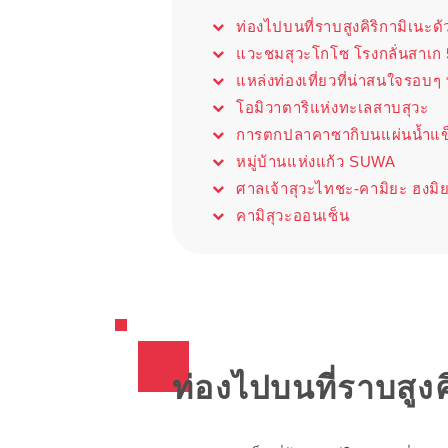
ท่องไปบนที่ราบสูงคิริกามิเนะด
แวะชมสุวะโกโซ โรงกลั่นสาเก 
แหล่งท่องเที่ยวที่น่าสนใจรอบ
โอมิวาตาริแห่งทะเลสาบสุวะ
การตกปลาคาซากิบนแผ่นน้ำแข
หมู่บ้านแห่งแก้ว SUWA
ศาลเจ้าสุวะไทชะ-คามิยะ ฮงมิ
คามิสุวะออนเซ็น
ท่องไปบนที่ราบสูงค