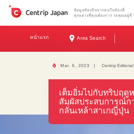
ข้อมูลท้องถิ่นจากคนในท้องที่
ทุกอย่างที่คุณต้องการ รอคุณอยู่ท
หน้าแรก
Area Search
Mar. 6, 2023
|
Centrip Editoria
เต็มอิ่มไปกับทริปฤด
สัมผัสประสบการณ์กา
กลั่นเหล้าสาเกญี่ปุ่น