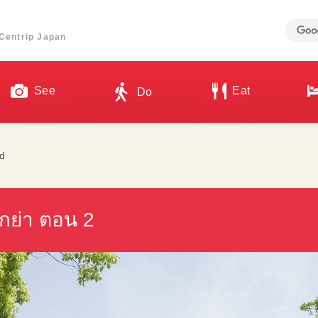
ี่ Centrip Japan
See
Eat
Do
d
ย่า ตอน 2