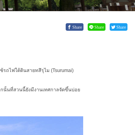
Share
Share
Share
ช้รถไฟใต้ดินสายทสึรุไม (Tsurumai)
ั้นที่สวนนี้ยังมีงานเทศกาลจัดขึ้นบ่อย