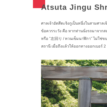
Atsuta Jingu Shri
ศาลเจ้าอัตสึตะจิงกูเป็นหนึ่งในสามศาลเ
ข้อควรระวัง คือ หากท่านนั่งรถมาจากสถ
หรือ "左回り / ทวนเข็มนาฬิกา" ไม่ใช่ขบ
สถานี เมื่อถึงแล้วให้ออกทางออกเบอร์ 2