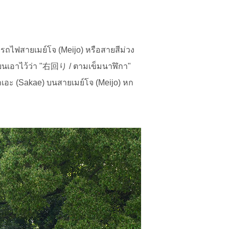
ยรถไฟสายเมย์โจ (Meijo) หรือสายสีม่วง
ียนเอาไว้ว่า "右回り / ตามเข็มนาฬิกา"
เอะ (Sakae) บนสายเมย์โจ (Meijo) หก