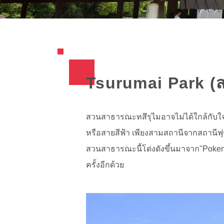
Tsurumai Park (
สวนสาธารณะทสึรุไมอาจไม่ได้ใกล้กับใจกล
หรือสายสีฟ้า เพียงสามสถานีจากสถานีฟุช
สวนสาธารณะนี้โด่งดังขึ้นมาจาก"Pokemon
ครั้งอีกด้วย