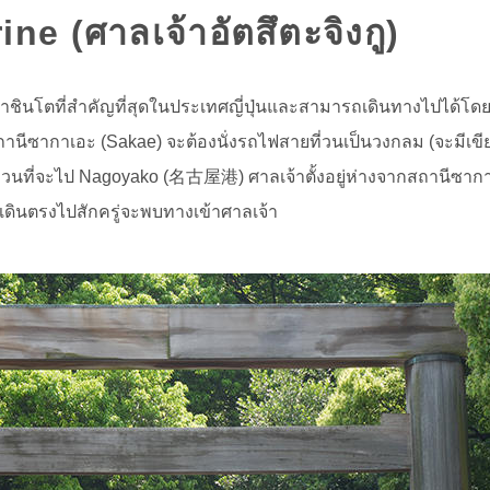
ne (ศาลเจ้าอัตสึตะจิงกู)
จ้าชินโตที่สำคัญที่สุดในประเทศญี่ปุ่นและสามารถเดินทางไปได้โด
านีซากาเอะ (Sakae) จะต้องนั่งรถไฟสายที่วนเป็นวงกลม (จะมีเข
วนที่จะไป Nagoyako (名古屋港) ศาลเจ้าตั้งอยู่ห่างจากสถานีซากา
 เดินตรงไปสักครู่จะพบทางเข้าศาลเจ้า