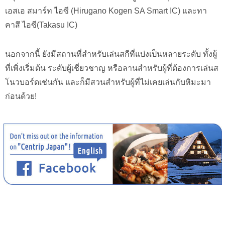
เอสเอ สมาร์ท ไอซี (Hirugano Kogen SA Smart IC) และทา
คาสึ ไอซี(Takasu IC)
นอกจากนี้ ยังมีสถานที่สำหรับเล่นสกีที่แบ่งเป็นหลายระดับ ทั้งผู้
ที่เพิ่งเริ่มต้น ระดับผู้เชี่ยวชาญ หรือลานสำหรับผู้ที่ต้องการเล่นส
โนวบอร์ดเช่นกัน และก็มีสวนสำหรับผู้ที่ไม่เคยเล่นกับหิมะมา
ก่อนด้วย!