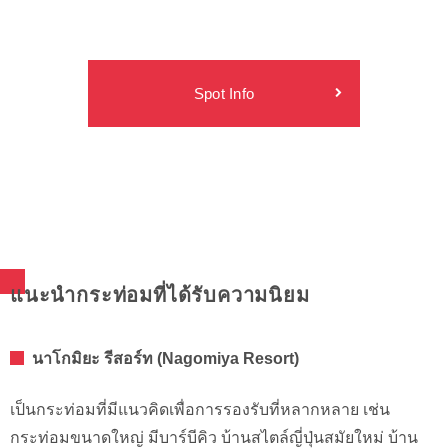
Spot Info
แนะนำกระท่อมที่ได้รับความนิยม
นาโกมิยะ รีสอร์ท (Nagomiya Resort)
เป็นกระท่อมที่มีแนวคิดเพื่อการรองรับที่หลากหลาย เช่น
กระท่อมขนาดใหญ่ มีบาร์บีคิว บ้านสไตล์ญี่ปุ่นสมัยใหม่ บ้าน