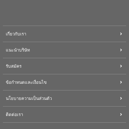
เกี่ยวกับเรา
แนะนำบริษัท
รับสมัคร
ข้อกำหนดและเงื่อนไข
นโยบายความเป็นส่วนตัว
ติดต่อเรา