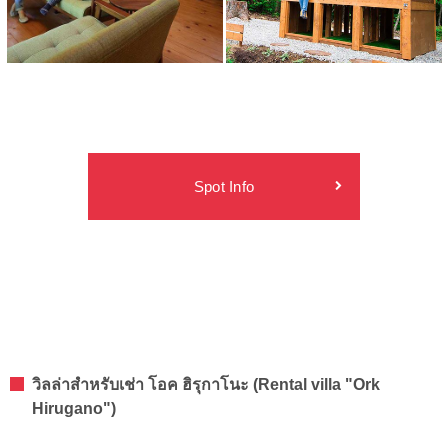
Spot Info
วิลล่าสำหรับเช่า โอค ฮิรุกาโนะ (Rental villa "Ork
Hirugano")