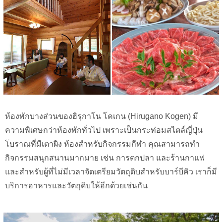
ห้องพักบางส่วนของฮิรุกาโน โคเกน (Hirugano Kogen) มี
ความพิเศษกว่าห้องพักทั่วไป เพราะเป็นกระท่อมสไตล์ญี่ปุ่น
โบราณที่มีเตาผิง ห้องสำหรับกิจกรรมกีฬา คุณสามารถทำ
กิจกรรมสนุกสนานมากมาย เช่น การตกปลา และร้านกาแฟ
และสำหรับผู้ที่ไม่มีเวลาจัดเตรียมวัตถุดิบสำหรับบาร์บีคิว เราก็มี
บริการอาหารและวัตถุดิบให้อีกด้วยเช่นกัน