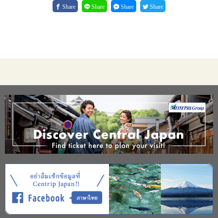
Share
Share
Share
Share