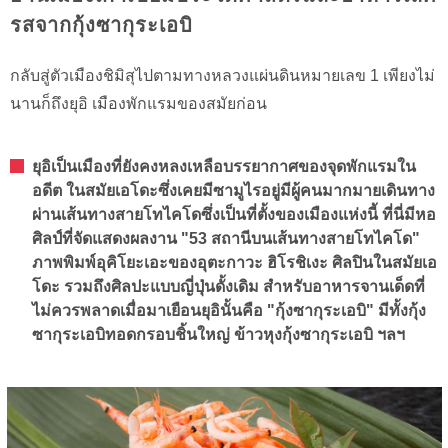
รสจากกุ้งซากุระเอบิ
กลับสู่ตัวเมืองชิมิสุไปตามทางหลวงแผ่นดินหมายเลข 1 เพียงไม่
นานก็ถึงยุอิ เมืองพักแรมของสมัยก่อน
ยุอิเป็นเมืองที่ยังคงหลงเหลือบรรยากาศของจุดพักแรมใน
อดีต ในสมัยเอโดะซึ่งเคยมีซามูไรอยู่มีผู้คนมากมายเดินทาง
ผ่านเส้นทางสายโทไคโดซึ่งเป็นที่ตั้งของเมืองแห่งนี้ ที่นี่มีหอ
ศิลป์ที่จัดแสดงผลงาน "53 สถานีบนเส้นทางสายโทไคโด"
ภาพพิมพ์อุคิโยะเอะของอุตะกาวะ ฮิโรชิเงะ ศิลปินในสมัยเอ
โดะ รวมถึงศิลปะแบบญี่ปุ่นดั้งเดิม สำหรับอาหารจานเด็ดที่
ไม่ควรพลาดเมื่อมาเยือนยุอินั้นคือ "กุ้งซากุระเอบิ" มีทั้งกุ้ง
ซากุระเอบิทอดกรอบชิ้นใหญ่ ข้าวหุงกุ้งซากุระเอบิ ฯลฯ