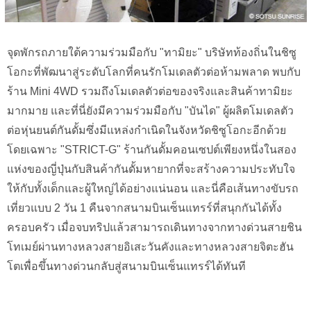
จุดพักรถภายใต้ความร่วมมือกับ "ทามิยะ" บริษัทท้องถิ่นในชิซู
โอกะที่พัฒนาสู่ระดับโลกที่คนรักโมเดลตัวต่อห้ามพลาด พบกับ
ร้าน Mini 4WD รวมถึงโมเดลตัวต่อของจริงและสินค้าทามิยะ
มากมาย และที่นี่ยังมีความร่วมมือกับ "บันได" ผู้ผลิตโมเดลตัว
ต่อหุ่นยนต์กันดั้มซึ่งมีแหล่งกำเนิดในจังหวัดชิซูโอกะอีกด้วย
โดยเฉพาะ "STRICT-G" ร้านกันดั้มคอนเซปต์เพียงหนึ่งในสอง
แห่งของญี่ปุ่นกับสินค้ากันดั้มหายากที่จะสร้างความประทับใจ
ให้กับทั้งเด็กและผู้ใหญ่ได้อย่างแน่นอน และนี่คือเส้นทางขับรถ
เที่ยวแบบ 2 วัน 1 คืนจากสนามบินเซ็นแทรร์ที่สนุกกันได้ทั้ง
ครอบครัว เมื่อจบทริปแล้วสามารถเดินทางจากทางด่วนสายชิน
โทเมย์ผ่านทางหลวงสายอิเสะวันคังและทางหลวงสายจิตะฮัน
โตเพื่อขึ้นทางด่วนกลับสู่สนามบินเซ็นแทรร์ได้ทันที