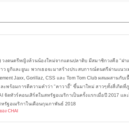
) วงดนตรีหญิงล้วนน้องใหม่จากแดนปลาดิบ มีสมาชิกวงคือ "ฝ
าว ยูกิและยูนะ พวกเธอจะมาสร้างประสบการณ์ดนตรีผ่านแนวเพลง
ement Jaxx, Gorillaz, CSS และ Tom Tom Club ผสมผสานกับเนื้อ
ละพร้อมการตีความคำว่า "คาวาอี้" ขึ้นมาใหม่ สาวๆทั้งสี่เกิดที่ภู
I จัดทัวร์คอนเสิร์ตในสหรัฐอเมริกาเป็นครั้งแรกเมื่อปี 2017 และไ
หรัฐอเมริกาในเดือนกุมภาพันธ์ 2018
์ของ CHAI