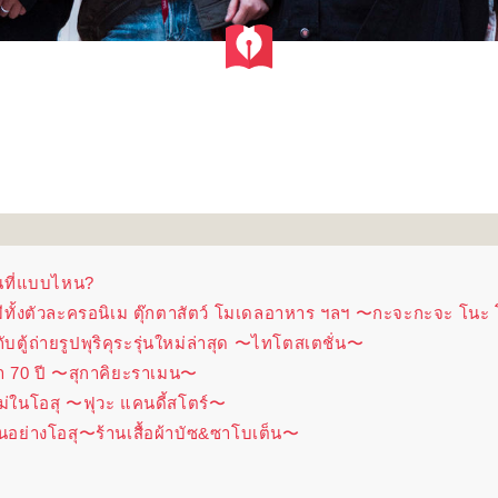
านที่แบบไหน?
ทั้งตัวละครอนิเม ตุ๊กตาสัตว์ โมเดลอาหาร ฯลฯ 〜กะจะกะจะ โนะ
ับตู้ถ่ายรูปพุริคุระรุ่นใหม่ล่าสุด 〜ไทโตสเตชั่น〜
 70 ปี 〜สุกาคิยะราเมน〜
ม่ในโอสุ 〜ฟุวะ แคนดี้สโตร์〜
่นอย่างโอสุ〜ร้านเสื้อผ้าบัซ&ซาโบเต็น〜