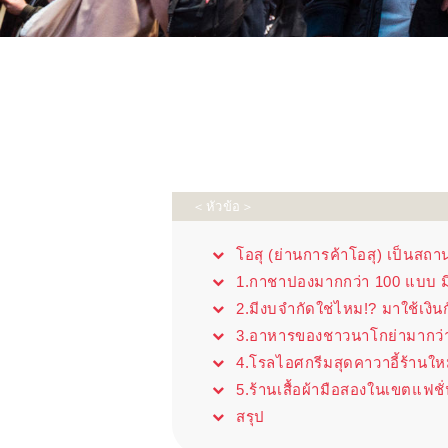
＜หัวข้อ＞
โอสุ (ย่านการค้าโอสุ) เป็นสถ
1.กาชาปองมากกว่า 100 แบบ มี
2.มีงบจำกัดใช่ไหม!? มาใช้เงินก
3.อาหารของชาวนาโกย่ามากว่า
4.โรลไอศกรีมสุดคาวาอี้ร้านให
5.ร้านเสื้อผ้ามือสองในเขตแฟชั
สรุป