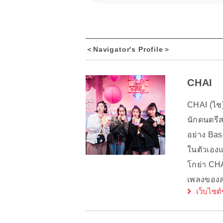
＜Navigator's Profile＞
CHAI
CHAI (ไช
นักดนตรีส
อย่าง Bas
ในตัวเองแ
โกย่า CHA
เพลงของส
เว็บไซต