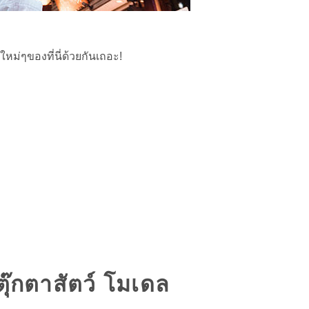
่ๆของที่นี่ด้วยกันเถอะ!
ุ๊กตาสัตว์ โมเดล