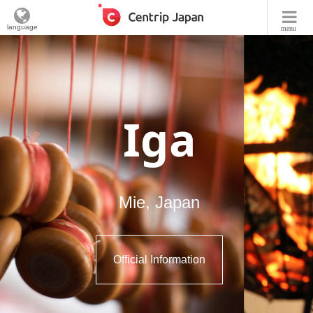
language
menu
Iga
Mie, Japan
Official Information