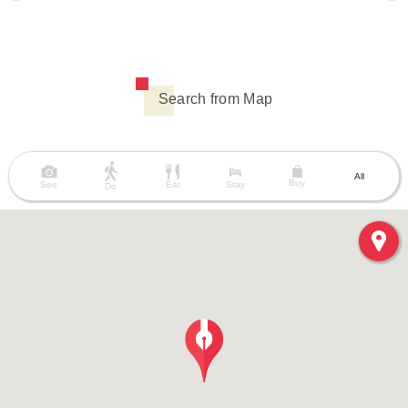
Search from Map
All
Buy
See
Eat
Stay
Do