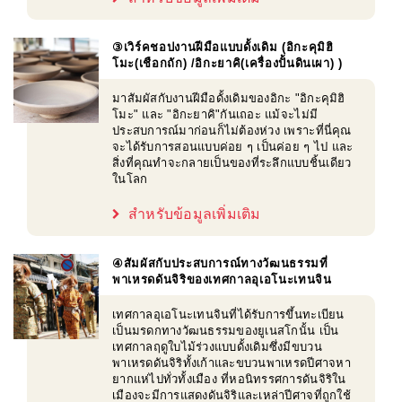
③เวิร์คชอปงานฝีมือแบบดั้งเดิม (อิกะคุมิฮิ
โมะ(เชือกถัก) /อิกะยาคิ(เครื่องปั้นดินเผา) )
มาสัมผัสกับงานฝีมือดั้งเดิมของอิกะ "อิกะคุมิฮิ
โมะ" และ "อิกะยาคิ"กันเถอะ แม้จะไม่มี
ประสบการณ์มาก่อนก็ไม่ต้องห่วง เพราะที่นี่คุณ
จะได้รับการสอนแบบค่อย ๆ เป็นค่อย ๆ ไป และ
สิ่งที่คุณทำจะกลายเป็นของที่ระลึกแบบชิ้นเดียว
ในโลก
สำหรับข้อมูลเพิ่มเติม
④สัมผัสกับประสบการณ์ทางวัฒนธรรมที่
พาเหรดดันจิริของเทศกาลอุเอโนะเทนจิน
เทศกาลอุเอโนะเทนจินที่ได้รับการขึ้นทะเบียน
เป็นมรดกทางวัฒนธรรมของยูเนสโกนั้น เป็น
เทศกาลฤดูใบไม้ร่วงแบบดั้งเดิมซึ่งมีขบวน
พาเหรดดันจิริทั้งเก้าและขบวนพาเหรดปีศาจหา
ยากแห่ไปทั่วทั้งเมือง ที่หอนิทรรศการดันจิริใน
เมืองจะมีการแสดงดันจิริและเหล่าปีศาจที่ถูกใช้