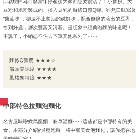
口就明白為什麼當年停產後大家都想要復活了！小麥粉、大
豆粉和米粉製成的、揉入豆乳的麵條口感Q彈。雖然口味寫著
“醬油味”，卻遠不止醬油的鹹鮮味，配合麵條的溶出的豆乳，
恰到好處，層次豐富又清新。是想象中經典泡麵的味道呢！
不說了，小編忍不住去下單其他系列了⋯⋯
麵條Q彈度 ★★★☆
湯頭美味度 ★★★★
風格獨特度 ★★★
中部特色拉麵泡麵化
名古屋味噌煮烏龍麵、岐阜湯麵⋯⋯這些都是中部特有的美
食。本部分介紹的4種泡麵，將中部美食泡麵化，讓你把在地
美味帶回家！