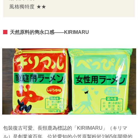
風格獨特度 ★★
天然原料的雋永口感——KIRIMARU
包裝復古可愛、長頸鹿為標誌的「KIRIIMARU」（キリマ
ル）是創業逾百年、位於愛知的小笠原製粉於1965年開發的