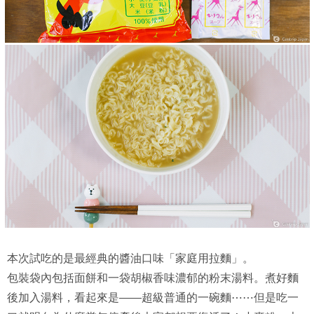
本次試吃的是最經典的醬油口味「家庭用拉麵」。
包裝袋內包括面餅和一袋胡椒香味濃郁的粉末湯料。煮好麵
後加入湯料，看起來是——超級普通的一碗麵⋯⋯但是吃一