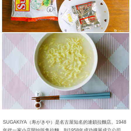
SUGAKIYA（寿がきや）是名古屋知名的連鎖拉麵店。1948
年從一家小店開始販售拉麵，到1958年成功擴展成立公司，