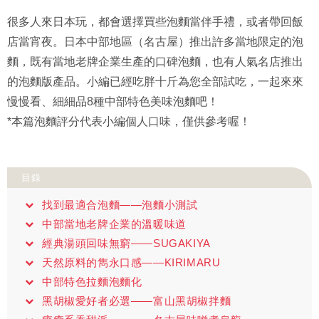
很多人來日本玩，都會選擇買些泡麵當伴手禮，或者帶回飯
店當宵夜。日本中部地區（名古屋）推出許多當地限定的泡
麵，既有當地老牌企業生產的口碑泡麵，也有人氣名店推出
的泡麵版產品。小編已經吃胖十斤為您全部試吃，一起來來
慢慢看、細細品8種中部特色美味泡麵吧！
*本篇泡麵評分代表小編個人口味，僅供參考喔！
目錄
找到最適合泡麵——泡麵小測試
中部當地老牌企業的溫暖味道
經典湯頭回味無窮——SUGAKIYA
天然原料的雋永口感——KIRIMARU
中部特色拉麵泡麵化
黑胡椒愛好者必選——富山黑胡椒拌麵