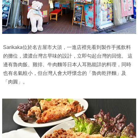
Sarikaka位於名古屋市大須，一進店裡先看到製作手搖飲料
的攤位，濃濃台灣古早味的設計，立即勾起台灣的回憶。 這
邊有魯肉飯、雞排、牛肉麵等日本人耳熟能詳的料理，同時
也有名氣較小，但台灣人會大呼懷念的「魯肉乾拌麵」及
「肉圓」。