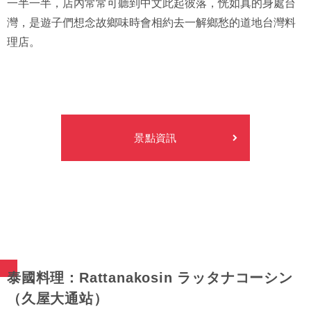
一半一半，店內常常可聽到中文此起彼落，恍如真的身處台
灣，是遊子們想念故鄉味時會相約去一解鄉愁的道地台灣料
理店。
景點資訊
泰國料理：Rattanakosin ラッタナコーシン
（久屋大通站）