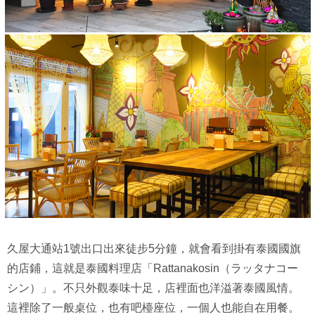
久屋大通站1號出口出來徒步5分鐘，就會看到掛有泰國國旗
的店鋪，這就是泰國料理店「Rattanakosin（ラッタナコー
シン）」。不只外觀泰味十足，店裡面也洋溢著泰國風情。
這裡除了一般桌位，也有吧檯座位，一個人也能自在用餐。