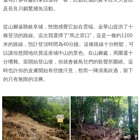
及長良川鸕鶿捕魚活動。
從山腳遠眺岐阜城，恍惚感覺它如在雲端。金華山提供了十
條登頂的路線。這次我選擇了“馬之背口”，這是一條約1100
米的路線，預計登頂時間為40分鐘。這條路線十分輕鬆，可
以讓你悠閒地欣賞這座城中山的景色。在山腳處，周圍還十
分嘈雜。當開始登山後，你就會被鳥兒們的歌聲所圍繞。這
時也許你的皮膚開始有些微汗意，然而一陣清風吹過，留下
的只有無限的涼爽。