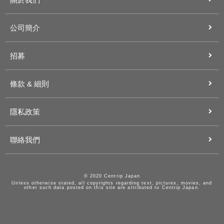
公司簡介
招募
條款 & 細則
隱私政策
聯絡我們
© 2020 Centrip Japan
Unless otherwise stated, all copyrights regarding text, pictures, movies, and
other such data posted on this site are attributed to Centrip Japan.