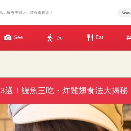
訊，所有中部大小情報都在這！
See
Eat
Do
3選！鰻魚三吃・炸雞翅食法大揭秘