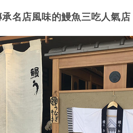
業！傳承名店風味的鰻魚三吃人氣店