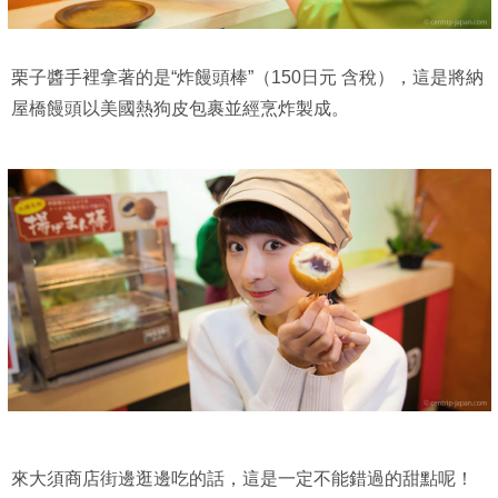
栗子醬手裡拿著的是“炸饅頭棒”（150日元 含稅），這是將納
屋橋饅頭以美國熱狗皮包裹並經烹炸製成。
來大須商店街邊逛邊吃的話，這是一定不能錯過的甜點呢！