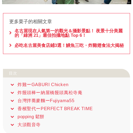
更多栗子的相關文章
名古屋現在人氣第一的觀光＆攝影景點！ 夜景十分美麗
的「綠洲 21」最佳拍攝地點 Top 6！
必吃名古屋美食店鋪3選！鰻魚三吃・炸雞翅食法大揭秘
目次
炸雞ーGABURI Chicken
炸饅頭棒ー納屋橋饅頭萬松寺庵
台灣拌蕎麥麵ーFujiyama55
香檳聖代ーPERFECT BREAK TIME
popping 鬆餅
大須觀音寺