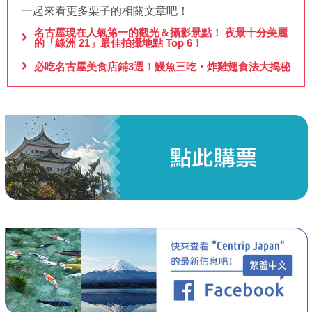
一起來看更多栗子的相關文章吧！
名古屋現在人氣第一的觀光＆攝影景點！ 夜景十分美麗
的「綠洲 21」最佳拍攝地點 Top 6！
必吃名古屋美食店鋪3選！鰻魚三吃・炸雞翅食法大揭秘