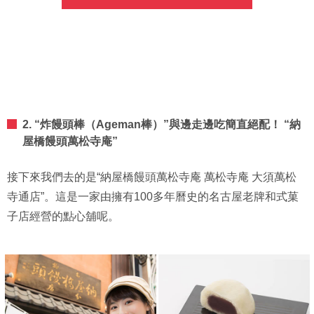
2. “炸饅頭棒（Ageman棒）”與邊走邊吃簡直絕配！ “納
屋橋饅頭萬松寺庵”
接下來我們去的是“納屋橋饅頭萬松寺庵 萬松寺庵 大須萬松
寺通店”。這是一家由擁有100多年曆史的名古屋老牌和式菓
子店經營的點心舖呢。