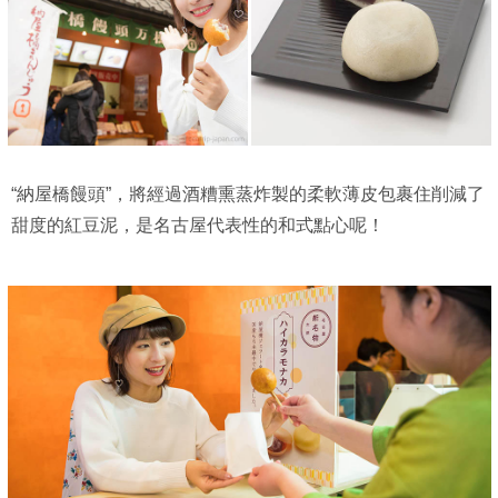
“納屋橋饅頭”，將經過酒糟熏蒸炸製的柔軟薄皮包裹住削減了
甜度的紅豆泥，是名古屋代表性的和式點心呢！