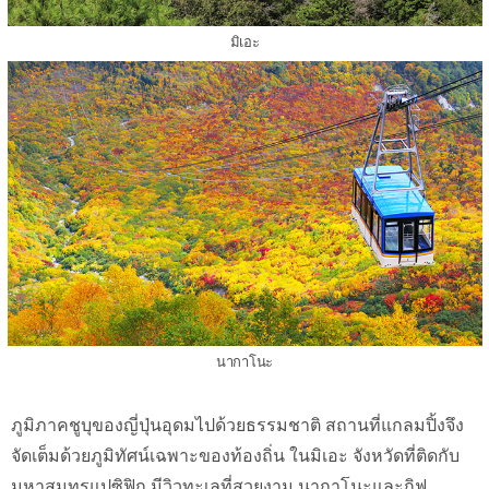
มิเอะ
นากาโนะ
ภูมิภาคชูบุของญี่ปุ่นอุดมไปด้วยธรรมชาติ สถานที่แกลมปิ้งจึง
จัดเต็มด้วยภูมิทัศน์เฉพาะของท้องถิ่น ในมิเอะ จังหวัดที่ติดกับ
มหาสมุทรแปซิฟิก มีวิวทะเลที่สวยงาม นากาโนะและกิฟุ