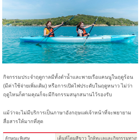
กิจกรรมประจำฤดูกาลมีทั้งดำน้ำและพายเรือแคนนูในฤดูร้อน
(มีค่าใช้จ่ายเพิ่มเติม) หรือการเปิดไฟประดับในฤดูหนาว ไม่ว่า
ฤดูไหนก็ตามคุณก็จะมีกิจกรรมสนุกสนานไว้รองรับ
แม้ว่าจะไม่มีบริการเป็นภาษาอังกฤษแต่เจ้าหน้าที่จะพยายาม
สื่อสารให้มากที่สุด
ลักษณะพิเศษ
เต็นท์โดมสีขาว ใกล้ทะเลและกิจกรรมทางน