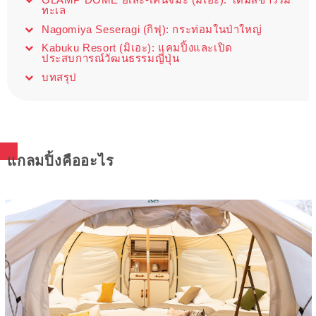
ทะเล
Nagomiya Seseragi (กิฟุ): กระท่อมในป่าใหญ่
Kabuku Resort (มิเอะ): แคมปิ้งและเปิด
ประสบการณ์วัฒนธรรมญี่ปุ่น
บทสรุป
แกลมปิ้งคืออะไร