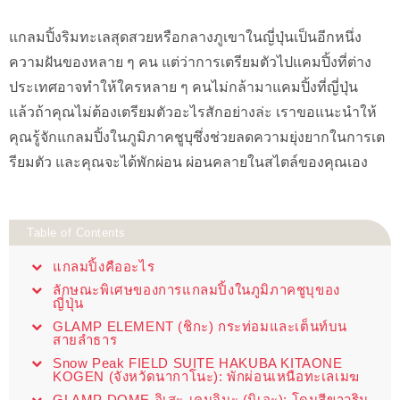
แกลมปิ้งริมทะเลสุดสวยหรือกลางภูเขาในญี่ปุ่นเป็นอีกหนึ่ง
ความฝันของหลาย ๆ คน แต่ว่าการเตรียมตัวไปแคมปิ้งที่ต่าง
ประเทศอาจทำให้ใครหลาย ๆ คนไม่กล้ามาแคมปิ้งที่ญี่ปุ่น
แล้วถ้าคุณไม่ต้องเตรียมตัวอะไรสักอย่างล่ะ เราขอแนะนำให้
คุณรู้จักแกลมปิ้งในภูมิภาคชูบุซึ่งช่วยลดความยุ่งยากในการเต
รียมตัว และคุณจะได้พักผ่อน ผ่อนคลายในสไตล์ของคุณเอง
Table of Contents
แกลมปิ้งคืออะไร
ลักษณะพิเศษของการแกลมปิ้งในภูมิภาคชูบุของ
ญี่ปุ่น
GLAMP ELEMENT (ชิกะ) กระท่อมและเต็นท์บน
สายลำธาร
Snow Peak FIELD SUITE HAKUBA KITAONE
KOGEN (จังหวัดนากาโนะ): พักผ่อนเหนือทะเลเมฆ
GLAMP DOME อิเสะ-เคนจิมะ (มิเอะ): โดมสีขาวริม