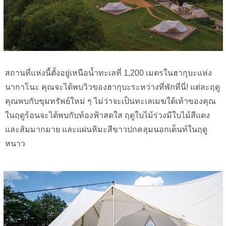
สถานที่แห่งนี้ตั้งอยู่เหนือน้ำทะเลที่ 1,200 เมตรในฮากุบะแห่ง
นากาโนะ คุณจะได้พบวิวของฮากุบะระหว่างที่พักที่นี่! แต่ละฤดู
คุณพบกับขุมทรัพย์ใหม่ ๆ ไม่ว่าจะเป็นทะเลเมฆใต้เท้าของคุณ
ในฤดูร้อนจะได้พบกับท้องฟ้าสดใส ฤดูใบไม้ร่วงมีใบไม้สีแดง
และส้มมากมาย และแผ่นหิมะสีขาวปกคลุมนอกเต็นท์ในฤดู
หนาว