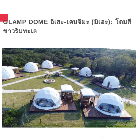
GLAMP DOME อิเสะ-เคนจิมะ (มิเอะ): โดมสี
ขาวริมทะเล