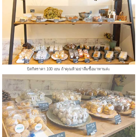
บิสกิตราคา 100 เยน ถ้าคุณหิวอย่าลืมซื้อมาทานล่ะ