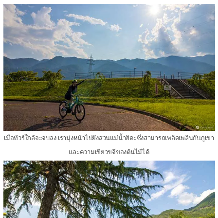
เมื่อทัวร์ใกล้จะจบลง เรามุ่งหน้าไปยังสวนแม่น้ำฮิดะซึ่งสามารถเพลิดเพลินกับภูเขา
และความเขียวขจีของต้นไม้ได้