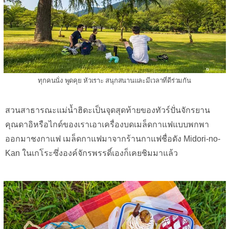
ทุกคนนั่ง พูดคุย หัวเราะ สนุกสนานและมีเวลาที่ดีร่วมกัน
สวนสาธารณะแม่น้ำฮิดะเป็นจุดสุดท้ายของทัวร์ปั่นจักรยาน
คุณดาอิหรือไกด์ของเราเอาเครื่องบดเมล็ดกาแฟแบบพกพา
ออกมาชงกาแฟ เมล็ดกาแฟมาจากร้านกาแฟชื่อดัง Midori-no-
Kan ในเกโระซึ่งองค์จักรพรรดิ์เองก็เคยชิมมาแล้ว