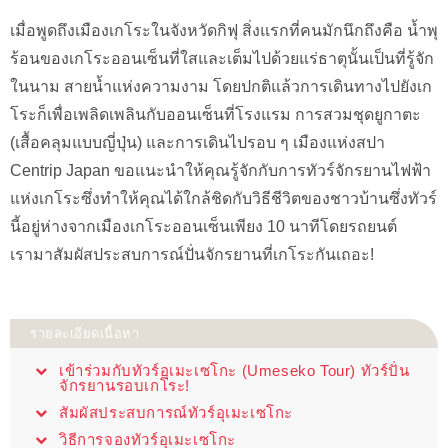
เมื่อพูดถึงเมืองเกโระในจังหวัดกิฟุ สิ่งแรกที่คนมักนึกถึงคือ น้ำพุ
ร้อนของเกโระออนเซ็นที่ใสและเต็มไปด้วยแร่ธาตุนั้นเป็นที่รู้จัก
ในนาม สายน้ำแห่งความงาม โดยปกติแล้วการเดินทางไปยังเก
โระก็เพื่อเพลิดเพลินกับออนเซ็นที่โรงแรม การสวมชุดยูกาตะ
(เสื้อคลุมแบบญี่ปุ่น) และการเดินไปรอบ ๆ เมืองแห่งสปา
Centrip Japan ขอแนะนำให้คุณรู้จักกับการทัวร์จักรยานไฟฟ้า
แห่งเกโระซึ่งทำให้คุณได้ใกล้ชิดกับวิธีชีวิตของชาวบ้านซึ่งทัวร์
นี้อยู่ห่างจากเมืองเกโระออนเซ็นเพียง 10 นาทีโดยรถยนต์
เรามาสัมผัสประสบการณ์ปั่นจักรยานที่เกโระกันเถอะ!
รายละเอียดเนื้อหา
เข้าร่วมกับทัวร์อุเมะเซโกะ (Umeseko Tour) ทัวร์ปั่น
จักรยานรอบเกโระ!
สัมผัสประสบการณ์ทัวร์อุเมะเซโกะ
วิธีการจองทัวร์อุเมะเซโกะ