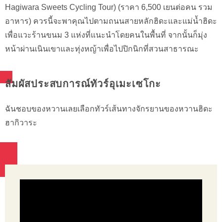
Hagiwara Sweets Cycling Tour) (ราคา 6,500 เยนต่อคน รวม
อาหาร) ควรนี้จะพาคุณไปตามถนนสายหลักฮิดะและแม่น้ำฮิดะ
เพื่อแวะร้านขนม 3 แห่งที่แนะนำโดยคนในพื้นที่ จากนั้นก็มุ่ง
หน้าผ่านเนินเขาและทุ่งหญ้าเพื่อไปปิกนิกที่สวนสาธารณะ
สัมผัสประสบการณ์ทัวร์อุเมะเซโกะ
ฉันชอบของหวานเลยเลือกทัวร์เส้นทางจักรยานของหวานฮิดะ
ฮากิวาระ