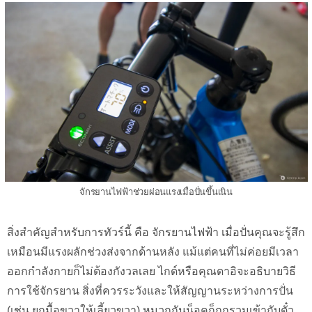
จักรยานไฟฟ้าช่วยผ่อนแรงเมื่อปั่นขึ้นเนิน
สิ่งสำคัญสำหรับการทัวร์นี้ คือ จักรยานไฟฟ้า เมื่อปั่นคุณจะรู้สึก
เหมือนมีแรงผลักช่วงส่งจากด้านหลัง แม้แต่คนที่ไม่ค่อยมีเวลา
ออกกำลังกายก็ไม่ต้องกังวลเลย ไกด์หรือคุณดาอิจะอธิบายวิธี
การใช้จักรยาน สิ่งที่ควรระวังและให้สัญญานระหว่างการปั่น​
(เช่น ยกมื้อขวาให้เลี้ยวขวา) หมวกกันน็อคก็ถูกรวมเข้ากับตั๋ว