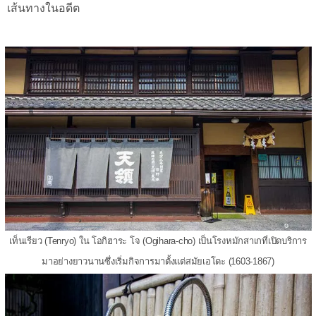
เส้นทางในอดีต
เท็นเรียว (Tenryo) ใน โอกิฮาระ โจ (Ogihara-cho) เป็นโรงหมักสาเกที่เปิดบริการ
มาอย่างยาวนานซึ่งเริ่มกิจการมาตั้งแต่สมัยเอโดะ (1603-1867)