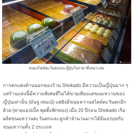
ขนมสไตล์ตะวันตกและญี่ปุ่นในราคาที่เหมาะสม
การตกแต่งด้านนอกของร้าน Shokado มีความเป็นญี่ปุ่นมาก ๆ
แต่ร้านแห่งนี้มีความพิเศษที่ไม่ได้ขายเพียงแค่ขนมหวานของ
ญี่ปุ่นเท่านั้น (มันจู เซมเบ้) แต่ยังมีขนมหวานสไตล์ตะวันตกอีก
ด้วย (พายแอปเปิ้ล พุดดิ้งฟักทอง) เมื่อ 20 ปีก่อน Shokado เริ่ม
ผลิตขนมหวานตะวันตกและลูกค้าจำนวนมากได้อิ่มอร่อยกับ
ขนมหวานทั้ง 2 ประเภท