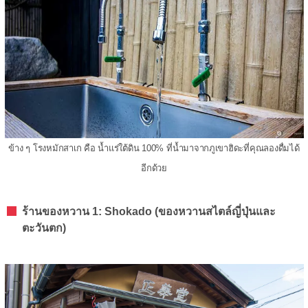
ข้าง ๆ โรงหมักสาเก คือ น้ำแร่ใต้ดิน 100% ที่น้ำมาจากภูเขาฮิดะที่คุณลองดื่มได้
อีกด้วย
ร้านของหวาน 1: Shokado (ของหวานสไตล์ญี่ปุ่นและ
ตะวันตก)