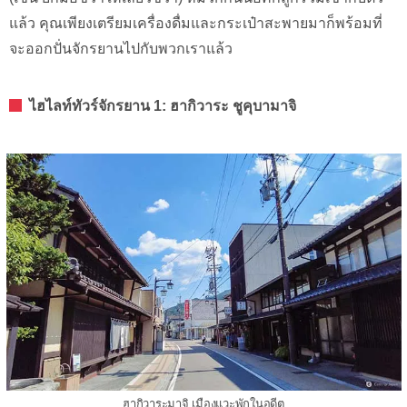
แล้ว คุณเพียงเตรียมเครื่องดื่มและกระเป๋าสะพายมาก็พร้อมที่
จะออกปั่นจักรยานไปกับพวกเราแล้ว
ไฮไลท์ทัวร์จักรยาน 1: ฮากิวาระ ชูคุบามาจิ
ฮากิวาระมาจิ เมืองแวะพักในอดีต