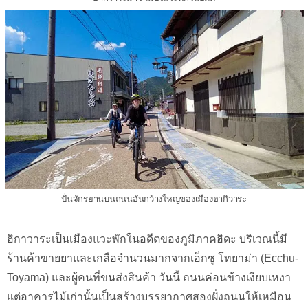
ปั่นจักรยานบนถนนอันกว้างใหญ่ของเมืองฮากิวาระ
ฮิกาวาระเป็นเมืองแวะพักในอดีตของภูมิภาคฮิดะ บริเวณนี้มี
ร้านค้าขายยาและเกลือจำนวนมากจากเอ็กชู โทยาม่า (Ecchu-
Toyama) และผู้คนที่ขนส่งสินค้า วันนี้ ถนนค่อนข้างเงียบเหงา
แต่อาคารไม้เก่านั้นเป็นสร้างบรรยากาศสองฝั่งถนนให้เหมือน