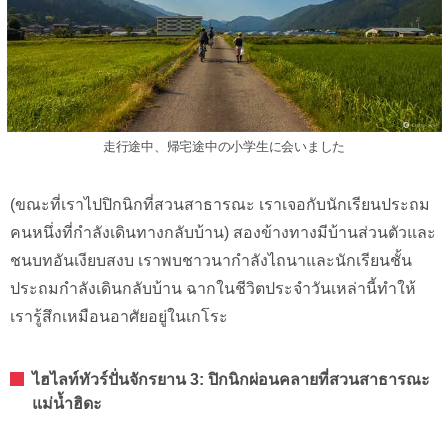
走行途中、帰宅途中の小学生に会いました
(ขณะที่เราไปปิกนิกที่สวนสาธารณะ เราเจอกับนักเรียนประถม
คนหนึ่งที่กำลังเดินทางกลับบ้าน) สองข้างทางมีบ้านส่วนตัวและ
ชนบทอันเงียบสงบ เราพบชาวนากำลังไถนาและนักเรียนชั้น
ประถมกำลังเดินกลับบ้าน ฉากในชีวิตประจำวันเหล่านี้ทำให้
เรารู้สึกเหมือนอาศัยอยู่ในเกโระ
ไฮไลท์ทัวร์ปั่นจักรยาน 3: ปิกนิกผ่อนคลายที่สวนสาธารณะ
แม่น้ำฮิดะ