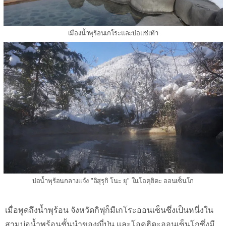
เมืองน้ำพุร้อนเกโระและบ่อแช่เท้า
บ่อน้ำพุร้อนกลางแจ้ง "อิสุรุกิ โนะ ยุ" ในโอคุฮิดะ ออนเซ็นโก
เมื่อพูดถึงน้ำพุร้อน จังหวัดกิฟุก็มีเกโระออนเซ็นซึ่งเป็นหนึ่งใน
สามบ่อน้ำพุร้อนชั้นนำของญี่ปุ่น และโอคุฮิดะออนเซ็นโกซึ่งมี