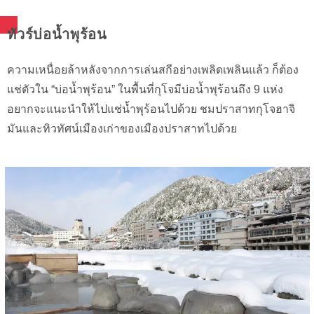
ทัวร์บ่อน้ำพุร้อน
ความเหนื่อยล้าหลังจากการเล่นสกีอย่างเพลิดเพลินแล้ว ก็ต้อง
แช่ตัวใน “บ่อน้ำพุร้อน” ในพื้นที่กุโจมีบ่อน้ำพุร้อนถึง 9 แห่ง
อยากจะแนะนำให้ไปแช่น้ำพุร้อนไปด้วย ชมปราสาทกุโจฮาจิ
มันและทิวทัศน์เมืองเก่าของเมืองปราสาทไปด้วย