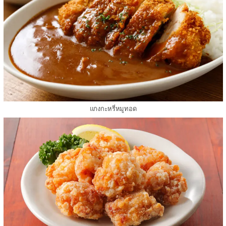
แกงกะหรี่หมูทอด