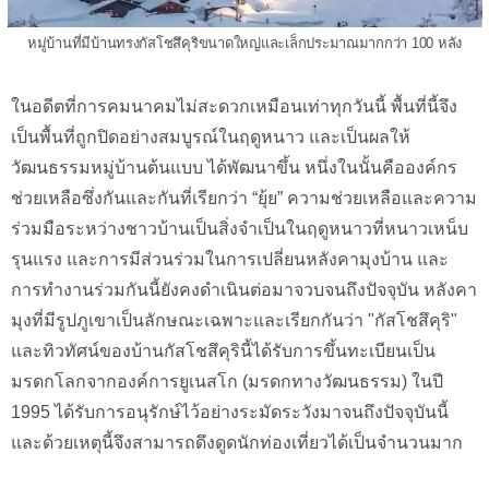
หมู่บ้านที่มีบ้านทรงกัสโชสึคุริขนาดใหญ่และเล็กประมาณมากกว่า 100 หลัง
ในอดีตที่การคมนาคมไม่สะดวกเหมือนเท่าทุกวันนี้ พื้นที่นี้จึง
เป็นพื้นที่ถูกปิดอย่างสมบูรณ์ในฤดูหนาว และเป็นผลให้
วัฒนธรรมหมู่บ้านต้นแบบ ได้พัฒนาขึ้น หนึ่งในนั้นคือองค์กร
ช่วยเหลือซึ่งกันและกันที่เรียกว่า “ยุ้ย” ความช่วยเหลือและความ
ร่วมมือระหว่างชาวบ้านเป็นสิ่งจำเป็นในฤดูหนาวที่หนาวเหน็บ
รุนแรง และการมีส่วนร่วมในการเปลี่ยนหลังคามุงบ้าน และ
การทำงานร่วมกันนี้ยังคงดำเนินต่อมาจวบจนถึงปัจจุบัน หลังคา
มุงที่มีรูปภูเขาเป็นลักษณะเฉพาะและเรียกกันว่า "กัสโชสึคุริ"
และทิวทัศน์ของบ้านกัสโชสึคุรินี้ได้รับการขึ้นทะเบียนเป็น
มรดกโลกจากองค์การยูเนสโก (มรดกทางวัฒนธรรม) ในปี
1995 ได้รับการอนุรักษ์ไว้อย่างระมัดระวังมาจนถึงปัจจุบันนี้
และด้วยเหตุนี้จึงสามารถดึงดูดนักท่องเที่ยวได้เป็นจำนวนมาก