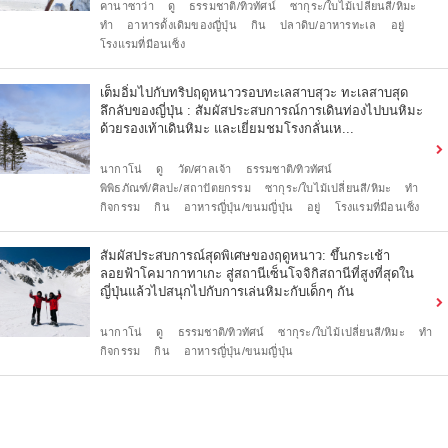
คานาซาว่า
ดู
ธรรมชาติ/ทิวทัศน์
ซากุระ/ใบไม้เปลี่ยนสี/หิมะ
ทำ
อาหารดั้งเดิมของญี่ปุ่น
กิน
ปลาดิบ/อาหารทะเล
อยู่
โรงแรมที่มีอนเซ็ง
เต็มอิ่มไปกับทริปฤดูหนาวรอบทะเลสาบสุวะ ทะเลสาบสุด
ลึกลับของญี่ปุ่น : สัมผัสประสบการณ์การเดินท่องไปบนหิมะ
ด้วยรองเท้าเดินหิมะ และเยี่ยมชมโรงกลั่นเห...
นากาโน่
ดู
วัด/ศาลเจ้า
ธรรมชาติ/ทิวทัศน์
พิพิธภัณฑ์/ศิลปะ/สถาปัตยกรรม
ซากุระ/ใบไม้เปลี่ยนสี/หิมะ
ทำ
กิจกรรม
กิน
อาหารญี่ปุ่น/ขนมญี่ปุ่น
อยู่
โรงแรมที่มีอนเซ็ง
สัมผัสประสบการณ์สุดพิเศษของฤดูหนาว: ขึ้นกระเช้า
ลอยฟ้าโคมากาทาเกะ สู่สถานีเซ็นโจจิกิสถานีที่สูงที่สุดใน
ญี่ปุ่นแล้วไปสนุกไปกับการเล่นหิมะกับเด็กๆ กัน
นากาโน่
ดู
ธรรมชาติ/ทิวทัศน์
ซากุระ/ใบไม้เปลี่ยนสี/หิมะ
ทำ
กิจกรรม
กิน
อาหารญี่ปุ่น/ขนมญี่ปุ่น