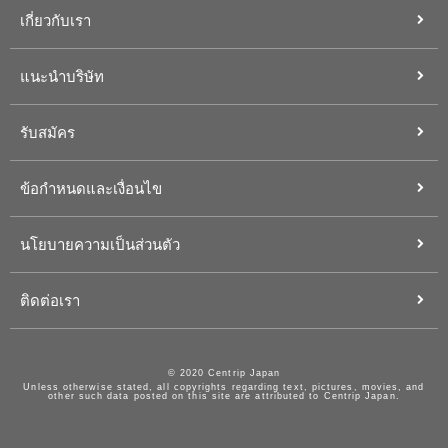
เกี่ยวกับเรา
แนะนำบริษัท
รับสมัคร
ข้อกำหนดและเงื่อนไข
นโยบายความเป็นส่วนตัว
ติดต่อเรา
© 2020 Centrip Japan
Unless otherwise stated, all copyrights regarding text, pictures, movies, and
other such data posted on this site are attributed to Centrip Japan.