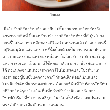
ไก่ทอด
เมื่อไปถึงสกีรีสอร์ทแล้ว อย่าลืมไปลิ้มรสความเอร็ดอร่อยกับ
อาหารรสเลิศที่เป็นเอกลักษณ์ของสกีรีสอร์ทด้วย ที่ญี่ปุ่น "แกง
กะหรี่" เป็นอาหารหลักของสกีรีสอร์ทมานานแล้ว ถ้าแกงกะหรี่
อยู่ในเมนูด้วยแล้ว แกงกะหรี่นั้นก็จะต้องเป็นอาหารแนะนำจาก
ทางร้านและราเมนหรือบะหมี่อื่นๆ ก็มีให้บริการที่สกีรีสอร์ททุก
แห่ง การเล่นสกีเป็นกีฬาที่ใช้พละกำลังมากกว่าที่จะจินตนาการ
ได้ ดังนั้นจึงจำเป็นต้องจัดหาคาร์โบไฮเดรตและโปรตีน “ไก่
ทอด” ของญี่ปุ่นซึ่งแตกต่างจากไก่ทอดเล็กน้อยก็เป็นแหล่ง
โปรตีนสำคัญที่ควรลองเช่นกัน เมื่อแวะที่พื้นที่ให้บริการใกล้กับ
สกีรีสอร์ทฮิรุกาโนะโคเก็นที่กล่าวถึงข้างต้น อย่าลืมลอง
"ซอฟต์ครีม" ที่ทำจากนมฮิรุกาโนะโคเก็น! เชื่อว่าจะเป็นความ
ทรงจำที่ยากจะลืมเลือนอย่างแน่นอน