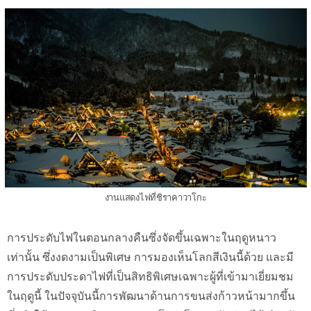
งานแสดงไฟที่ชิราคาวาโกะ
การประดับไฟในตอนกลางคืนซึ่งจัดขึ้นเฉพาะในฤดูหนาว
เท่านั้น ซึ่งงดงามเป็นพิเศษ การมองเห็นโลกสีเงินนี้ด้วย และมี
การประดับประดาไฟที่เป็นสิทธิพิเศษเฉพาะผู้ที่เข้ามาเยี่ยมชม
ในฤดูนี้ ในปัจจุบันนี้การพัฒนาด้านการขนส่งก้าวหน้ามากขึ้น