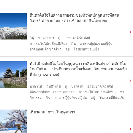
ตื่นตาตื่นใจไปความสวยงามของทิวทัศน์ฤดูหนาวที่แสน
วิเศษ ! ทาคายามะ・กระเช้าลอยฟ้าชินโฮตากะ
กิฟุ
ทาคายาม่า
ดู
ธรรมชาติ/ทิวทัศน์
ซากุระ/ใบไม้เปลี่ยนสี/หิมะ
กิน
อาหารญี่ปุ่น/ขนมญี่ปุ่น
ยาคินิคุ/สเต็ก/ยาคิโทริ
อยู่
โรงแรมที่มีอนเซ็ง
ทัวร์เมืองมัตสึโมโตะในฤดูหนาว เพลิดเพลินปราสาทมัตสึโม
โตะกับหิมะ ประติมากรรมน้ำแข็งและกิจกรรมสวมรองเท้า
หิมะ (snow shoe)
นากาโน่
มัทสึโมโต้
ดู
ปราสาท
ธรรมชาติ/ทิวทัศน์
พิพิธภัณฑ์/ศิลปะ/สถาปัตยกรรม
ซากุระ/ใบไม้เปลี่ยนสี/หิมะ
ทำ
กิจกรรม
กิน
อาหารญี่ปุ่น/ขนมญี่ปุ่น
อยู่
โรงแรมที่มีอนเซ็ง
เที่ยวคานาซาวะในฤดูหนาว