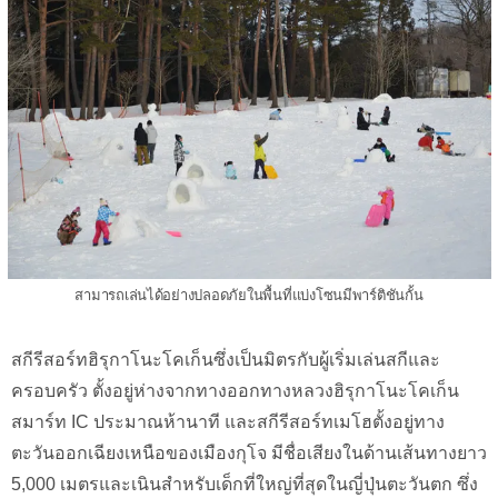
สามารถเล่นได้อย่างปลอดภัยในพื้นที่แบ่งโซนมีพาร์ติชันกั้น
สกีรีสอร์ทฮิรุกาโนะโคเก็นซึ่งเป็นมิตรกับผู้เริ่มเล่นสกีและ
ครอบครัว ตั้งอยู่ห่างจากทางออกทางหลวงฮิรุกาโนะโคเก็น
สมาร์ท IC ประมาณห้านาที และสกีรีสอร์ทเมโฮตั้งอยู่ทาง
ตะวันออกเฉียงเหนือของเมืองกุโจ มีชื่อเสียงในด้านเส้นทางยาว
5,000 เมตรและเนินสำหรับเด็กที่ใหญ่ที่สุดในญี่ปุ่นตะวันตก ซึ่ง