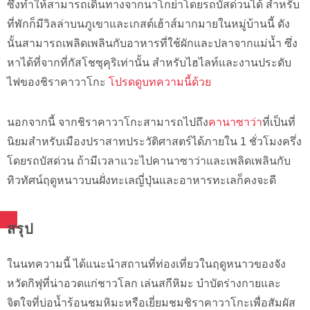
ซึ่งทำให้สามารถเดินทางจากนาโกย่าโดยรถบัสด่วนได้ สำหรับ
ที่พักก็มีวิลล่าบนภูเขาและเกสต์เฮ้าส์มากมายในหมู่บ้านนี้ ดัง
นั้นสามารถเพลิดเพลินกับอาหารที่ใช้ผักและปลาจากแม่น้ำ ซึ่ง
หาได้ที่จากที่กัสโชซุคุริเท่านั้น สำหรับไฮไลท์และงานประดับ
ไฟของชิราคาวาโกะ
โปรดดูบทความนี้ด้วย
นอกจากนี้ จากชิราคาวาโกะสามารถไปถึง
คานาซาว่า
ที่เป็นที่
นิยมสำหรับเมืองปราสาทประวัติศาสตร์ได้ภายใน 1 ชั่วโมงครึ่ง
โดยรถบัสด่วน ถ้ามีเวลาแวะไปคานาซาว่าและเพลิดเพลินกับ
ทิวทัศน์ฤดูหนาวบนฝั่งทะเลญี่ปุ่นและอาหารทะเลก็คงจะดี
สรุป
ในนทความนี้ ได้แนะนำสถานที่ท่องเที่ยวในฤดูหนาวของจัง
หวัดกิฟุที่น่าอวดแก่ชาวโลก เล่นสกีหิมะ บำบัดร่างกายและ
จิตใจที่บ่อน้ำร้อนชมหิมะหรือเยี่ยมชมชิราคาวาโกะเพื่อสัมผัส