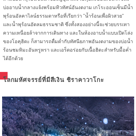
บ่ออาบน้ำกลางแจ้งพร้อมทิวทัศน์อันงดงาม เกโระออนเซ็นมีน้ำ
พุร้อนอัลคาไลน์ธรรมดาหรือที่เรียกว่า "น้ำร้อนเพื่อผิวสวย"
และน้ำพุร้อนอัดลมธรรมชาติ ซึ่งทั้งสองอย่างนี้จะช่วยบรรเทา
ความเหนื่อยล้าจากการเดินทาง และในห้องอาบน้ำแบบเปิดโล่ง
ของโอคุฮิดะ ก็สามารถดื่มด่ำกับทัศนียภาพอันงดงามของบ่อน้ำ
ร้อนชมหิมะอันหรูหรา และเอร็ดอร่อยกับเนื้อฮิดะสำหรับมื้อค่ำ
ได้อีกด้วย
โลกมหัศจรรย์ที่มีสีเงิน ชิราคาวาโกะ