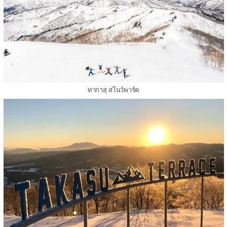
ทากาสุ สโนว์พาร์ค