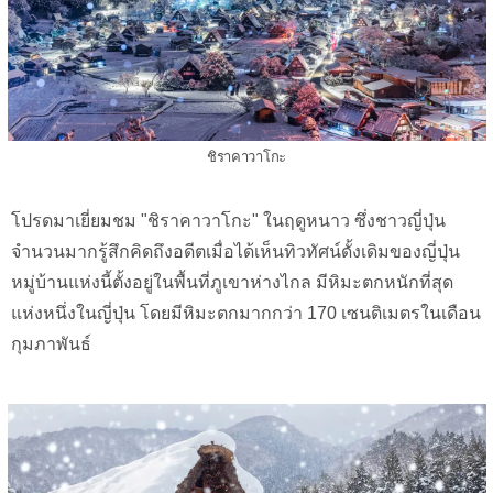
ชิราคาวาโกะ
โปรดมาเยี่ยมชม "ชิราคาวาโกะ" ในฤดูหนาว ซึ่งชาวญี่ปุ่น
จำนวนมากรู้สึกคิดถึงอดีตเมื่อได้เห็นทิวทัศน์ดั้งเดิมของญี่ปุ่น
หมู่บ้านแห่งนี้ตั้งอยู่ในพื้นที่ภูเขาห่างไกล มีหิมะตกหนักที่สุด
แห่งหนึ่งในญี่ปุ่น โดยมีหิมะตกมากกว่า 170 เซนติเมตรในเดือน
กุมภาพันธ์