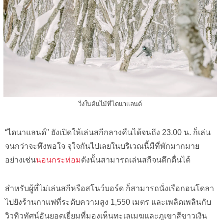
วิ่งในต้นไม้ที่ไดนาแลนด์
“ไดนาแลนด์" ยังเปิดให้เล่นสกีกลางคืนได้จนถึง 23.00 น. ก็เล่น
จนกว่าจะพึงพอใจ จุใจกันไปเลยในบริเวณนี้มีที่พักมากมาย
อย่างเช่น
นอนกระท่อม
ดังนั้นสามารถเล่นสกีจนดึกดื่นได้
สำหรับผู้ที่ไม่เล่นสกีหรือสโนว์บอร์ด ก็สามารถนั่งเรือกอนโดลา
ไปยังร้านกาแฟที่ระดับความสูง 1,550 เมตร และเพลิดเพลินกับ
วิวทิวทัศน์อันยอดเยี่ยมที่มองเห็นทะเลเมฆและภูเขาสีขาวเงิน