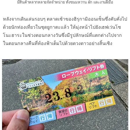
มีสินค้าหลากหลายจัดจำหน่าย ทั้งขนมหวาน ผัก และงานฝีมือ
หลังจากเดินเล่นรอบๆ ตลาดเช้าของฮิรุกามิออนเซ็นซึ่งคับคั่งไป
ด้วยนักท่องเที่ยวในชุดยูกาตะแล้ว ให้มุ่งหน้าไปยังเฮฟเว่นโซ
โนะฮาระในช่วงตอนกลางวันซึ่งมีรูปลักษณ์ที่แตกต่างไปจาก
ในตอนกลางคืนที่ท้องฟ้าเต็มไปด้วยดวงดาวอย่างสิ้นเชิง