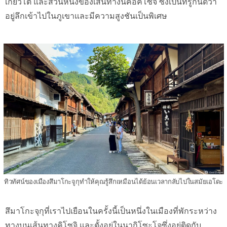
เกียวโต และส่วนหนึ่งของเส้นทางนี้คือคิโซจิ ซึ่งเป็นที่รู้กันดีว่า
อยู่ลึกเข้าไปในภูเขาและมีความสูงชันเป็นพิเศษ
ทิวทัศน์ของเมืองสึมาโกะจูกุทำให้คุณรู้สึกเหมือนได้ย้อนเวลากลับไปในสมัยเอโดะ
สึมาโกะจุกุที่เราไปเยือนในครั้งนี้เป็นหนึ่งในเมืองที่พักระหว่าง
ทางบนเส้นทางคิโซจิ และตั้งอยู่ในนากิโซะโจซึ่งอยู่ติดกับ