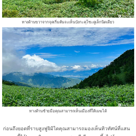
ทางด้านขวาจากจุดเริ่มต้นจะเห็นบังกะคุโซะดูเล็กนิดเดียว
ทางด้านซ้ายมือคุณสามารถเห็นเมืองที่ใต้เมฆได้
ก่อนถึงยอดที่ราบสูงฟูจิมิไดคุณสามารถมองเห็นทิวทัศน์ที่แสน