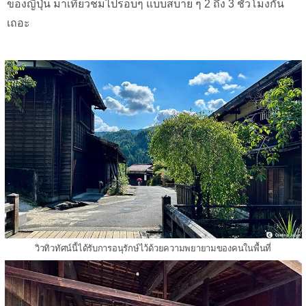
ของญี่ปุ่น มาเที่ยวชมไปรอบๆ แบบสบาย ๆ 2 ถึง 3 ชั่วโมงกัน
เถอะ
วิวทิวทัศน์นี้ได้รับการอนุรักษ์ไว้ด้วยความพยายามของคนในพื้นที่