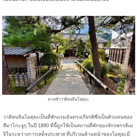
ทางเช้าวาคิฮนจินโอคุยะ
วาคิฮนจินโอคุยะเป็นที่พักแรมอันทรงเกียรติซึ่งเป็นตัวแทนของ
สึมาโกะจูกุ ในปี 1880 ที่นี้ถูกใช้เป็นสถานที่พักของจักรพรรดิเม
จิในระหว่างการเสด็จประพาส ที่บริเวณด้านหน้าของโอคุยะมี