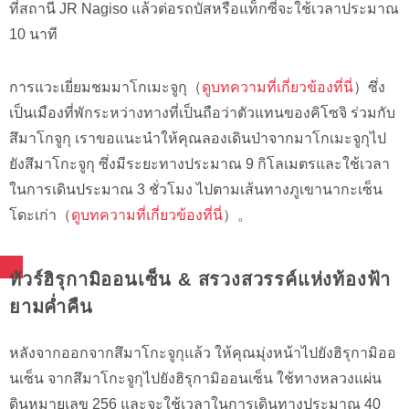
ที่สถานี JR Nagiso แล้วต่อรถบัสหรือแท็กซี่จะใช้เวลาประมาณ
10 นาที
การแวะเยี่ยมชมมาโกเมะจูกุ（
ดูบทความที่เกี่ยวข้องที่นี่
）ซึ่ง
เป็นเมืองที่พักระหว่างทางที่เป็นถือว่าตัวแทนของคิโซจิ ร่วมกับ
สึมาโกจูกุ เราขอแนะนำให้คุณลองเดินป่าจากมาโกเมะจูกุไป
ยังสึมาโกะจูกุ ซึ่งมีระยะทางประมาณ 9 กิโลเมตรและใช้เวลา
ในการเดินประมาณ 3 ชั่วโมง ไปตามเส้นทางภูเขานากะเซ็น
โดะเก่า（
ดูบทความที่เกี่ยวข้องที่นี่
）。
ทัวร์ฮิรุกามิออนเซ็น & สรวงสวรรค์แห่งท้องฟ้า
ยามค่ำคืน
หลังจากออกจากสึมาโกะจูกุแล้ว ให้คุณมุ่งหน้าไปยังฮิรุกามิออ
นเซ็น จากสึมาโกะจูกุไปยังฮิรุกามิออนเซ็น ใช้ทางหลวงแผ่น
ดินหมายเลข 256 และจะใช้เวลาในการเดินทางประมาณ 40