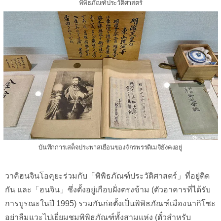
พิพิธภัณฑ์ประวัติศาสตร์
บันทึกการเสด็จประพาสเยือนของจักรพรรดิเมจิยังคงอยู่
วาคิฮนจินโอคุยะร่วมกับ「พิพิธภัณฑ์ประวัติศาสตร์」ที่อยู่ติด
กัน และ「ฮนจิน」ซึ่งตั้งอยู่เกือบฝั่งตรงข้าม (ตัวอาคารที่ได้รับ
การบูรณะในปี 1995) รวมกันก่อตั้งเป็นพิพิธภัณฑ์เมืองนากิโซะ
อย่าลืมแวะไปเยี่ยมชมพิพิธภัณฑ์ทั้งสามแห่ง (ตั๋วสำหรับ