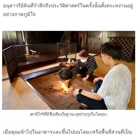
อนุสาวรีย์หินที่รำลึกถึงประวัติศาสตร์ในครั้งนั้นตั้งตระหง่านอยู่
อย่างภาคภูมิใจ
เตาอิโรริที่มีชื่อเสียงในฐานะจุดถ่ายรูปในโอคุยะ
เมื่อคุณเข้าไปในอาคารและขึ้นไปบนโดมะหรือพื้นที่ส่วนที่เป็น