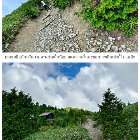
บางจุดมีแม้จะมีความลาดชันเล็กน้อย แต่ความมั่นคงของการเดินเท้าก็ไม่แย่นัก