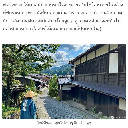
พวกเขาจะให้คำอธิบายที่เข้าใจง่ายเกี่ยวกับไฮไลท์ภายในเมือง
ที่พักระหว่างทาง ดังนั้นน่าจะเป็นการดีที่จะลองติดต่อสอบถาม
กับ「สมาคมมัคคุเทศก์สึมาโกะจูกุ」ดู (ตามหลักเกณฑ์ทั่วไป
แล้วพวกเขาจะสื่อสารได้เฉพาะภาษาญี่ปุ่นเท่านั้น )
ไกด์ที่จะพาคุณไปรอบๆ สึมาโกะจูกุ