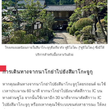
โรงแรมยอดนิยมภายในสึมาโกะจุกุคือเรียวกัง ฟูจิโอโตะ (*ฟูจิโอโตะ) ซึ่งมีให้
บริการสำหรับมื้อกลางวันด้วย
การเดินทางจากนาโกย่าไปยังสึมาโกะจูกุ
หากคุณเดินทางจากนาโกย่าไปยังสึมาโกะจูกุโดยรถยนต์ จะใช้
เวลาประมาณ 60 นาที จากนาโกย่าไปยังนาคัตสึกาวะ IC บน
ทางด่วนชูโอ จากนั้นใช้เวลาอีก 30 นาทีจากนาคัตสึกาวะ IC
ไปยังสึมาโกะจูกุ หรือถเหากคุณใช้ระบบขนส่งสาธารณะ ให้ลง