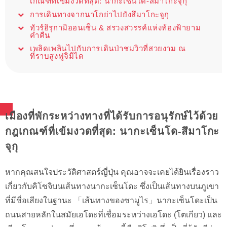
เกณฑ์ที่เข้มงวดที่สุด: นากะเซ็นโด-สึมาโกะจุกุ
การเดินทางจากนาโกย่าไปยังสึมาโกะจูกุ
ทัวร์ฮิรุกามิออนเซ็น & สรวงสวรรค์แห่งท้องฟ้ายาม
ค่ำคืน
เพลิดเพลินไปกับการเดินป่าชมวิวที่สวยงาม ณ
ที่ราบสูงฟูจิมิได
เมืองที่พักระหว่างทางที่ได้รับการอนุรักษ์ไว้ด้วย
กฎเกณฑ์ที่เข้มงวดที่สุด: นากะเซ็นโด-สึมาโกะ
จุกุ
หากคุณสนใจประวัติศาสตร์ญี่ปุ่น คุณอาจจะเคยได้ยินเรื่องราว
เกี่ยวกับคิโซจิบนเส้นทางนากะเซ็นโดะ ซึ่งเป็นเส้นทางบนภูเขา
ที่มีชื่อเสียงในฐานะ 「เส้นทางของซามูไร」นากะเซ็นโดะเป็น
ถนนสายหลักในสมัยเอโดะที่เชื่อมระหว่างเอโดะ (โตเกียว) และ