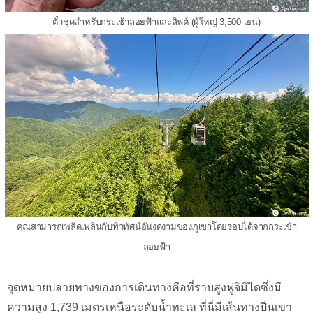
ตั๋วชุดสำหรับกระเช้าลอยฟ้าและลิฟต์ (ผู้ใหญ่ 3,500 เยน)
คุณสามารถเพลิดเพลินกับทิวทัศน์อันงดงามของภูเขาโดยรอบได้จากกระเช้า
ลอยฟ้า
จุดหมายปลายทางของการเดินทางคือที่ราบสูงฟูจิมิไดซึ่งมี
ความสูง 1,739 เมตรเหนือระดับน้ำทะเล ที่นี่มีเส้นทางปีนเขา