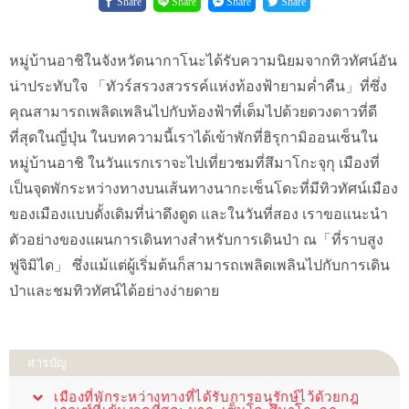
Share
Share
Share
Share
หมู่บ้านอาชิในจังหวัดนากาโนะได้รับความนิยมจากทิวทัศน์อัน
น่าประทับใจ 「ทัวร์สรวงสวรรค์แห่งท้องฟ้ายามค่ำคืน」ที่ซึ่ง
คุณสามารถเพลิดเพลินไปกับท้องฟ้าที่เต็มไปด้วยดวงดาวที่ดี
ที่สุดในญี่ปุ่น ในบทความนี้เราได้เข้าพักที่ฮิรุกามิออนเซ็นใน
หมู่บ้านอาชิ ในวันแรกเราจะไปเที่ยวชมที่สึมาโกะจุกุ เมืองที่
เป็นจุดพักระหว่างทางบนเส้นทางนากะเซ็นโดะที่มีทิวทัศน์เมือง
ของเมืองแบบดั้งเดิมที่น่าดึงดูด และในวันที่สอง เราขอแนะนำ
ตัวอย่างของแผนการเดินทางสำหรับการเดินป่า ณ「ที่ราบสูง
ฟูจิมิได」 ซึ่งแม้แต่ผู้เริ่มต้นก็สามารถเพลิดเพลินไปกับการเดิน
ป่าและชมทิวทัศน์ได้อย่างง่ายดาย
สารบัญ
เมืองที่พักระหว่างทางที่ได้รับการอนุรักษ์ไว้ด้วยกฎ