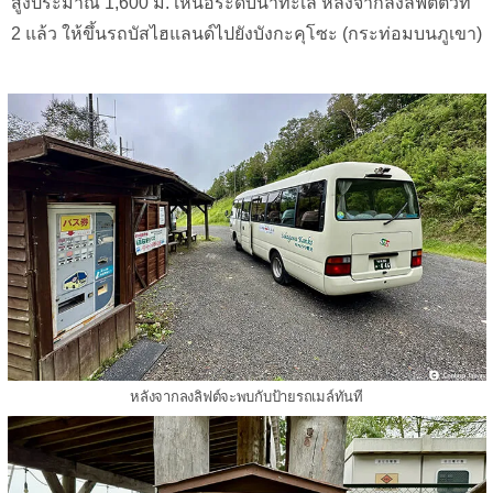
สูงประมาณ 1,600 ม. เหนือระดับน้ำทะเล หลังจากลงลิฟต์ตัวที่
2 แล้ว ให้ขึ้นรถบัสไฮแลนด์ไปยังบังกะคุโซะ (กระท่อมบนภูเขา)
หลังจากลงลิฟต์จะพบกับป้ายรถเมล์ทันที