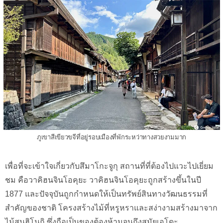
ภูเขาสีเขียวขจีที่อยู่รอบเมืองที่พักระหว่าทางสวยงามมาก
เพื่อที่จะเข้าใจเกี่ยวกับสึมาโกะจูกุ สถานที่ที่ต้องไปแวะไปเยี่ยม
ชม คือวาคิฮนจินโอคุยะ วาคิฮนจินโอคุยะถูกสร้างขึ้นในปี
1877 และปัจจุบันถูกกำหนดให้เป็นทรัพย์สินทางวัฒนธรรมที่
สำคัญของชาติ โครงสร้างไม้ที่หรูหราและสง่างามสร้างมาจาก
ไม้สนฮิโนกิ ซึ่งถือเป็นของต้องห้ามจนถึงสมัยเอโดะ