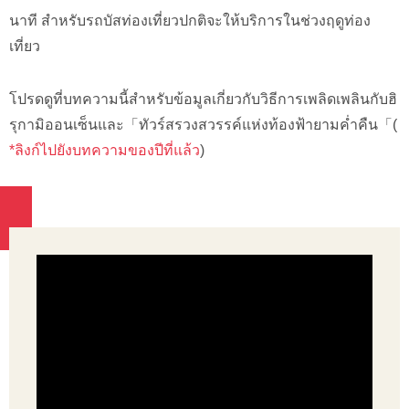
นาที สำหรับรถบัสท่องเที่ยวปกติจะให้บริการในช่วงฤดูท่อง
เที่ยว
โปรดดูที่บทความนี้สำหรับข้อมูลเกี่ยวกับวิธีการเพลิดเพลินกับฮิ
รุกามิออนเซ็นและ「ทัวร์สรวงสวรรค์แห่งท้องฟ้ายามค่ำคืน「(
*ลิงก์ไปยังบทความของปีที่แล้ว
)