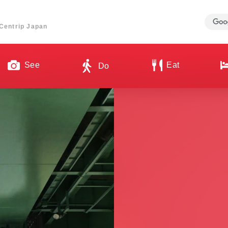
ี่ Centrip Japan
See
Eat
Do