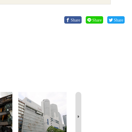
Share
Share
Share