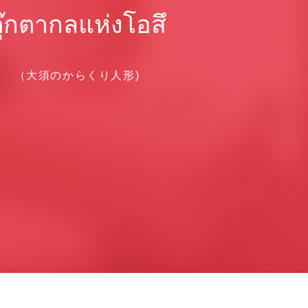
ุ๊กตากลแห่งโอสึ
（大須のからくり人形)