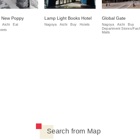
e New Poppy
Lamp Light Books Hotel
Global Gate
Aichi
Eat
Nagoya
Aichi
Buy
Hotels
Nagoya
Aichi
Buy
Department Stores/Fas
eets
Malls
Search from Map