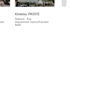
Kintetsu PASS'E
Meitetsu Department
Da
Store
Nagoya
Buy
Na
hion
Department Stores/Fashion
Iza
Nagoya
Buy
Malls
Department Stores/Fashion
Malls