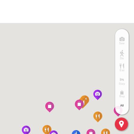
See
Do
Eat
Stay
Buy
All