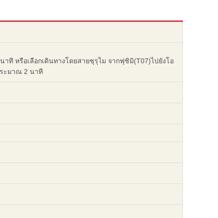
าที หรือเลือกเดินทางโดยสายซุรุไม จากฟุชิมิ(T07)ไปยังโอ
ประมาณ 2 นาที