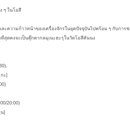
ง ๆ ในโอสึ
ละความก้าวหน้าของเครื่องจักรในยุคปัจจุบันไปพร้อม ๆ กับการ
ที่สุดคงจะเป็นตุ๊กตากลมุเนะฮะรุในวัดโอสึคันนง
30),
ะกะ]
00)
:00/20:00)
ุน]