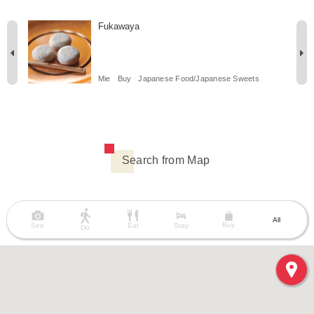
Fukawaya
Mie
Buy
Japanese Food/Japanese Sweets
Search from Map
All
Buy
See
Eat
Stay
Do