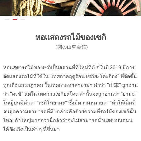
หอแสดงรถไม้ของเซกิ
（関の⼭⾞会館)
หอแสดงรถไม้ของเซกิเป็นสถานที่ที่ใหม่ที่เปิดในปี 2019 มีการ
จัดแสดงรถไม้ที่ใช้ใน "เทศกาลฤดูร้อน เซกิยะโดะกิอง" ที่จัดขึ้น
ทุกเดือนกรกฎาคม ในเทศกาลทาคายาม่า คำว่า "山車" ถูกอ่าน
ว่า "ดะชิ" แต่ใน เทศกาลเซกิยะโดะ คำนั้นจะถูกอ่านว่า "ยามะ"
ในญี่ปุ่นมีคำว่า "เซกิโนยามะ" ซึ่งมีความหมายว่า "ทำให้เต็มที่
จนสุดความสามารถที่มี" กล่าวคือด้วยความที่รถไม้ของเซกินั้น
ใหญ่ ถ้าใหญ่มากกว่านี้กลัวว่าจะไม่สามารถนำแสดงบนถนน
ได้ จึงเกิดเป็นคำ ๆ นี้ขึ้นมา