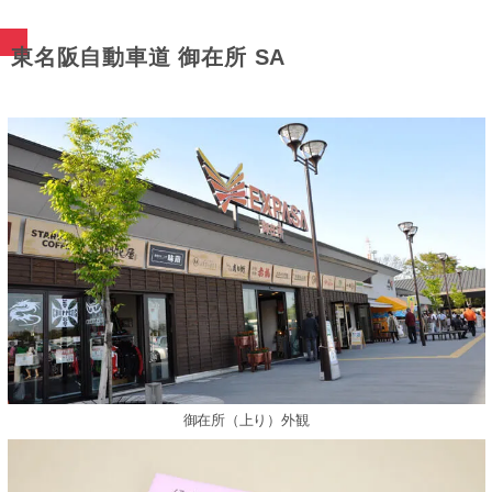
東名阪⾃動⾞道 御在所 SA
御在所（上り）外観