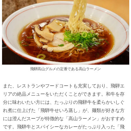
⾶騨⾼⼭グルメの定番である⾼⼭ラーメン
また、レストランやフードコートも充実しており、⾶騨エ
リアの絶品メニューをいただくことができます。和⽜を存
分に味わいたい⽅には、たっぷりの⾶騨⽜を柔らかいしぐ
れ煮に仕上げた「⾶騨⽜せいろ蒸し」が、麺類が好きな⽅
には澄んだスープが特徴的な「⾼⼭ラーメン」がおすすめ
です。⾶騨⽜とスパイシーなカレーがたっぷり⼊った「⾶