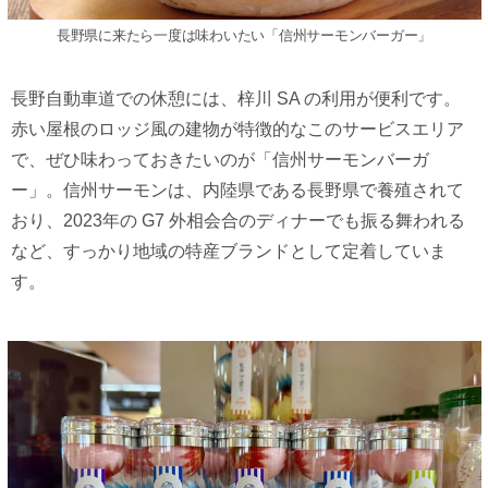
⻑野県に来たら⼀度は味わいたい「信州サーモンバーガー」
⻑野⾃動⾞道での休憩には、梓川 SA の利⽤が便利です。
⾚い屋根のロッジ⾵の建物が特徴的なこのサービスエリア
で、ぜひ味わっておきたいのが「信州サーモンバーガ
ー」。信州サーモンは、内陸県である⻑野県で養殖されて
おり、2023年の G7 外相会合のディナーでも振る舞われる
など、すっかり地域の特産ブランドとして定着していま
す。