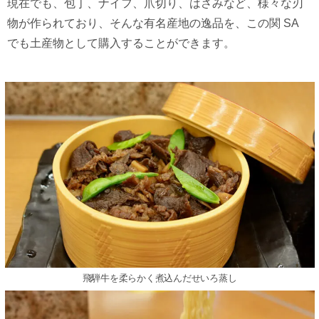
現在でも、包丁、ナイフ、⽖切り、はさみなど、様々な刃
物が作られており、そんな有名産地の逸品を、この関 SA
でも⼟産物として購⼊することができます。
⾶騨⽜を柔らかく煮込んだせいろ蒸し