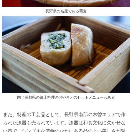
⻑野県の名産である蕎⻨
同じ⻑野県の郷⼟料理のおやきとのセットメニューもある
また、特産の⼯芸品として、⻑野県南部の⽊曽エリアで作
られた漆器も売られています。漆器は和⾷⽂化に⽋かせな
い器で、シンプルな装飾のなかにある品のよい美しさが魅