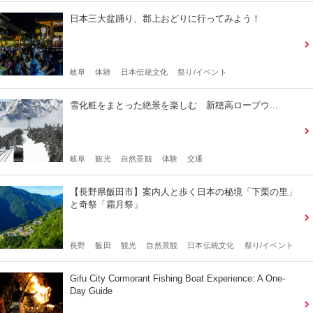
日本三大盆踊り、郡上おどりに行ってみよう！
岐阜
体験
日本伝統文化
祭り/イベント
雪化粧をまとった絶景を楽しむ 新穂高ロープウ...
岐阜
観光
自然景観
体験
交通
【長野県飯田市】案内人と歩く日本の秘境「下栗の里」
と奇祭「霜月祭」
長野
飯田
観光
自然景観
日本伝統文化
祭り/イベント
Gifu City Cormorant Fishing Boat Experience: A One-
Day Guide