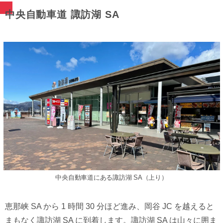
中央⾃動⾞道 諏訪湖 SA
中央⾃動⾞道にある諏訪湖 SA（上り）
恵那峡 SA から 1 時間 30 分ほど進み、岡⾕ JC を越えると
まもなく諏訪湖 SA に到着します。諏訪湖 SA は⼭々に囲ま