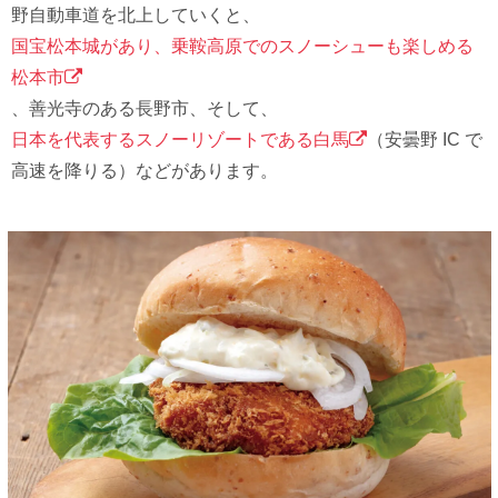
野⾃動⾞道を北上していくと、
国宝松本城があり、乗鞍⾼原でのスノーシューも楽しめる
松本市
、善光寺のある⻑野市、そして、
⽇本を代表するスノーリゾートである⽩⾺
（安曇野 IC で
⾼速を降りる）などがあります。