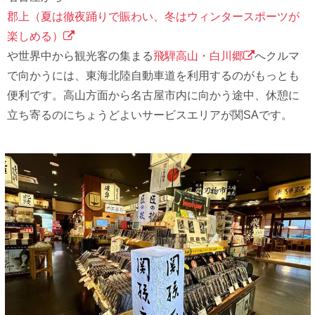
郡上（夏は徹夜踊りで賑わい、冬はウィンタースポーツが
楽しめる）
や世界中から観光客の集まる
⾶騨⾼⼭・⽩川郷
へクルマ
で向かうには、東海北陸⾃動⾞道を利⽤するのがもっとも
便利です。⾼⼭⽅⾯から名古屋市内に向かう途中、休憩に
⽴ち寄るのにちょうどよいサービスエリアが関SAです。