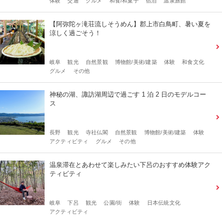
体験
交通
グルメ
和食/和菓子
宿泊
温泉旅館
【阿弥陀ヶ滝荘流しそうめん】郡上市白鳥町、暑い夏を
涼しく過ごそう！
岐阜
観光
自然景観
博物館/美術/建築
体験
和食文化
グルメ
その他
神秘の湖、諏訪湖周辺で過ごす 1 泊 2 ⽇のモデルコー
ス
長野
観光
寺社仏閣
自然景観
博物館/美術/建築
体験
アクティビティ
グルメ
その他
温泉滞在とあわせて楽しみたい下呂のおすすめ体験アク
ティビティ
岐阜
下呂
観光
公園/街
体験
日本伝統文化
アクティビティ