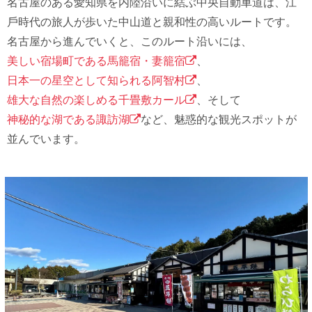
名古屋のある愛知県を内陸沿いに結ぶ中央⾃動⾞道は、江
⼾時代の旅⼈が歩いた中⼭道と親和性の⾼いルートです。
名古屋から進んでいくと、このルート沿いには、
美しい宿場町である⾺籠宿・妻籠宿
、
⽇本⼀の星空として知られる阿智村
、
雄⼤な⾃然の楽しめる千畳敷カール
、そして
神秘的な湖である諏訪湖
など、魅惑的な観光スポットが
並んでいます。