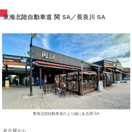
東海北陸⾃動⾞道 関 SA／⻑良川 SA
東海北陸⾃動⾞道の上り線にある関 SA
名古屋から