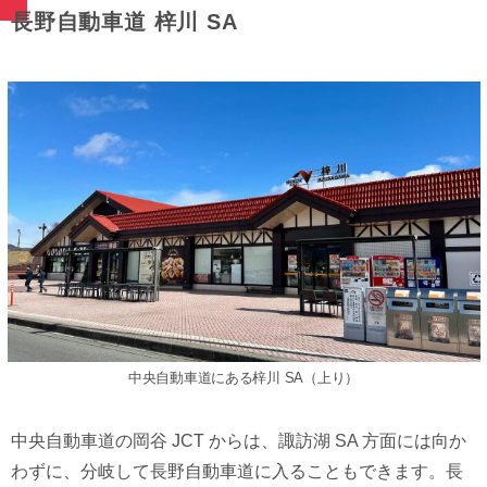
⻑野⾃動⾞道 梓川 SA
中央⾃動⾞道にある梓川 SA（上り）
中央⾃動⾞道の岡⾕ JCT からは、諏訪湖 SA ⽅⾯には向か
わずに、分岐して⻑野⾃動⾞道に⼊ることもできます。⻑