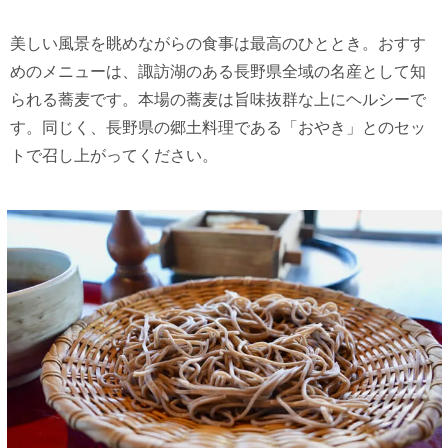
美しい⾵景を眺めながらの⾷事は最⾼のひととき。おすす
めのメニューは、諏訪湖のある⻑野県全域の名産として知
られる蕎⻨です。本場の蕎⻨は旨味抜群な上にヘルシーで
す。同じく、⻑野県の郷⼟料理である「おやき」とのセッ
トで召し上がってください。