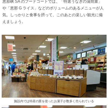
恵那峡 SA のフードコートでは、「特選うなぎの蒲焼重」
や「恵那 G ライス」などのボリュームのあるメニューが⼈
気。しっかりと⾷事を摂って、このあとの楽しい観光に備
えましょう。
施設内では特産の栗を使ったお菓⼦が数多く売られている