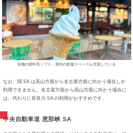
名物の関⽜乳ソフト。屋外の飲⾷スペースも充実している
なお、関 SA は⾼⼭⽅⾯から名古屋⽅⾯に向かう場合しか
利⽤できません。名古屋⽅⾯から⾼⼭⽅⾯に向かう場合に
は、代わりに⻑良川 SA の利⽤がおすすめです。
中央⾃動⾞道 恵那峡 SA