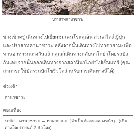
ปราสาทคานาซาวะ
ช่วงเช้าตรู่ เดินทางไปเยี่ยมชมเคนโระคุเอ็น สวนสไตล์ญี่ปุ่น
และปราสาทคานาซาวะ หลังจากนั้นเดินทางไปทาคายามะเพื่อ
ทานอาหารกลางวันแล้ว คุณก็เดินทางกลับนาโกย่าโดยรถบัส
กันเลย จากนั้นออกเดินทางจากสถานีนาโกย่าไปเซ็นแทร์ (คุณ
สามารถใช้บัตรรถบัสโชริวโดสำหรับการเดินทางนี้ได้)
ช่วงเช้า
คานาซาวะ
ตอนเที่ยง
รถบัส：คานาซาวะ → ทาคายามะ（จำเป็นต้องจองล่วงหน้า） (เดิน
ทางโดยรถยนต์ 2 ชั่วโมง)