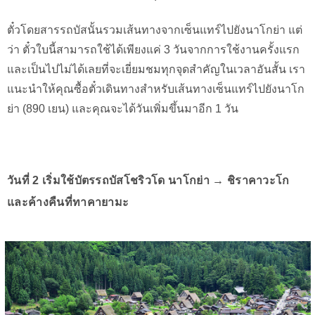
ตั๋วโดยสารรถบัสนั้นรวมเส้นทางจากเซ็นแทร์ไปยังนาโกย่า แต่
ว่า ตั๋วใบนี้สามารถใช้ได้เพียงแค่ 3 วันจากการใช้งานครั้งแรก
และเป็นไปไม่ได้เลยที่จะเยี่ยมชมทุกจุดสำคัญในเวลาอันสั้น เรา
แนะนำให้คุณซื้อตั๋วเดินทางสำหรับเส้นทางเซ็นแทร์ไปยังนาโก
ย่า (890 เยน) และคุณจะได้วันเพิ่มขึ้นมาอีก 1 วัน
วันที่ 2 เริ่มใช้บัตรรถบัสโชริวโด นาโกย่า → ชิราคาวะโก
และค้างคืนที่ทาคายามะ