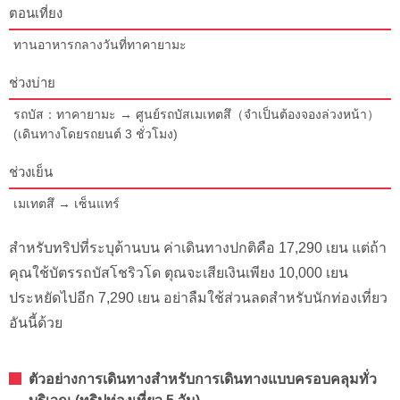
ตอนเที่ยง
ทานอาหารกลางวันที่ทาคายามะ
ช่วงบ่าย
รถบัส：ทาคายามะ → ศูนย์รถบัสเมเทตสึ（จำเป็นต้องจองล่วงหน้า）
(เดินทางโดยรถยนต์ 3 ชั่วโมง)
ช่วงเย็น
เมเทตสึ → เซ็นแทร์
สำหรับทริปที่ระบุด้านบน ค่าเดินทางปกติคือ 17,290 เยน แต่ถ้า
คุณใช้บัตรรถบัสโชริวโด ตุณจะเสียเงินเพียง 10,000 เยน
ประหยัดไปอีก 7,290 เยน อย่าลืมใช้ส่วนลดสำหรับนักท่องเที่ยว
อันนี้ด้วย
ตัวอย่างการเดินทางสำหรับการเดินทางแบบครอบคลุมทั่ว