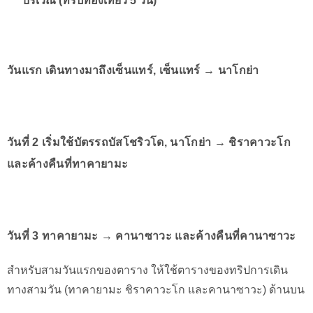
บริเวณ (ทริปท่องเที่ยว 5 วัน)
วันแรก เดินทางมาถึงเซ็นแทร์, เซ็นแทร์ → นาโกย่า
วันที่ 2 เริ่มใช้บัตรรถบัสโชริวโด, นาโกย่า → ชิราคาวะโก
และค้างคืนที่ทาคายามะ
วันที่ 3 ทาคายามะ → คานาซาวะ และค้างคืนที่คานาซาวะ
สำหรับสามวันแรกของตาราง ให้ใช้ตารางของทริปการเดิน
ทางสามวัน (ทาคายามะ ชิราคาวะโก และคานาซาวะ) ด้านบน