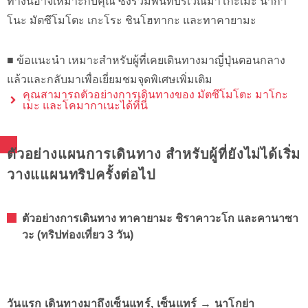
ทางนี้อาจเหมาะกับคุณ ซึ่งรวมพื้นที่บริเวณมาโกะเมะ นากา
โนะ มัตซึโมโตะ เกะโระ ชินโฮทากะ และทาคายามะ
■ ข้อแนะนำ เหมาะสำหรับผู้ที่เคยเดินทางมาญี่ปุ่นตอนกลาง
แล้วและกลับมาเพื่อเยี่ยมชมจุดพิเศษเพิ่มเติม
คุณสามารถตัวอย่างการเดินทางของ มัตซึโมโตะ มาโกะ
เมะ และโคมากาเนะได้ที่นี่
ตัวอย่างแผนการเดินทาง สำหรับผู้ที่ยังไม่ได้เริ่ม
วางแแผนทริปครั้งต่อไป
ตัวอย่างการเดินทาง ทาคายามะ ชิราคาวะโก และคานาซา
วะ (ทริปท่องเที่ยว 3 วัน)
วันแรก เดินทางมาถึงเซ็นแทร์, เซ็นแทร์ → นาโกย่า