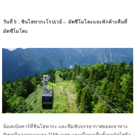
วันที่ 5 : ชินโฮทากะโรปเวย์→ มัตซึโมโตะและพักค้างคืนที่
มัตซึโมโตะ
นั่งเคเบิลคาร์ที่ชินโฮทากะ และซึมซับบรรยากาศยอดเขาทาง
ทิศเหนือจากความสูง 2156 เมตร และเมื่อคุณยื่นตั๋วรถบัสโชริว