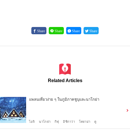
Share
Share
Share
Share
Related Articles
แพลนเที่ยวง่าย ๆ ในภูมิภาคชูบุและนาโกย่า
ไอจิ
นาโกย่า
กิฟุ
อิชิกาว่า
โทยาม่า
ดู