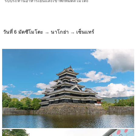
รับประทานอาหารเย็นและเข้าพักที่มัตสึโมโตะ
วันที่ 6 มัตซึโมโตะ → นาโกย่า → เซ็นแทร์