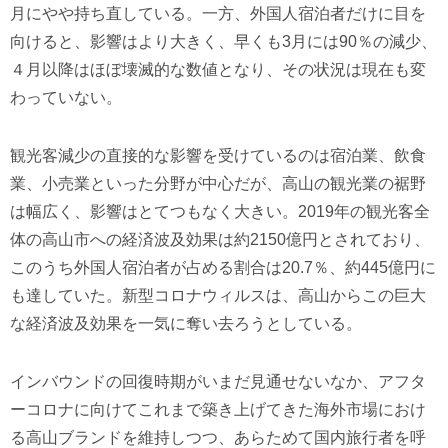
月にやや持ち直している。一方、外国人宿泊者だけに目を
向けると、影響はより大きく、早くも3月には90％の減少、
４月以降はほぼ壊滅的な数値となり、その状況は現在も変
わっていない。
観光客減少の直接的な影響を受けているのは宿泊業、飲食
業、小売業といった分野が中心だが、高山の観光業の裾野
は幅広く、影響はとてつもなく大きい。2019年の観光客全
体の高山市への経済波及効果は約2150億円とされており、
このうち外国人宿泊者が占める割合は20.7％、約445億円に
も達していた。新型コロナウィルスは、高山からこの巨大
な経済波及効果を一気に奪い去ろうとしている。
インバウンドの回復時期がいまだ見通せないなか、アフタ
ーコロナに向けてこれまで築き上げてきた海外市場におけ
る高山ブランドを維持しつつ、あらためて国内旅行者を呼