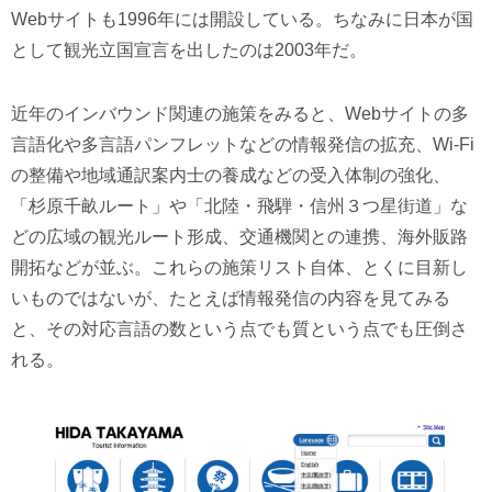
Webサイトも1996年には開設している。ちなみに日本が国
として観光立国宣言を出したのは2003年だ。
近年のインバウンド関連の施策をみると、Webサイトの多
言語化や多言語パンフレットなどの情報発信の拡充、Wi-Fi
の整備や地域通訳案内士の養成などの受入体制の強化、
「杉原千畝ルート」や「北陸・飛騨・信州３つ星街道」な
どの広域の観光ルート形成、交通機関との連携、海外販路
開拓などが並ぶ。これらの施策リスト自体、とくに目新し
いものではないが、たとえば情報発信の内容を見てみる
と、その対応言語の数という点でも質という点でも圧倒さ
れる。