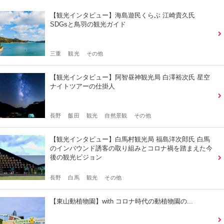
【観光インタビュー】海島遊民くらぶ 江崎貴久氏
SDGsと鳥羽の観光ガイド
三重
観光
その他
【観光インタビュー】阿智昼神観光局 白澤裕次氏 星空
ナイトツアーの仕掛人
長野
飯田
観光
自然景観
その他
【観光インタビュー】白馬村観光局 福島洋次郎氏 白馬
のインバウンド誘客の取り組みとコロナ禍を踏まえた今
後の観光ビジョン
長野
白馬
観光
その他
【東山動植物園】with コロナ時代の動植物園の...