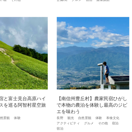
宿と富士見台高原ハイ
【南信州豊丘村】農家民宿ひがし
スを巡る阿智村星空旅
で本物の農泊を体験し最高のジビ
エを味わう
然景観
体験
長野
観光
自然景観
体験
和食文化
アクティビティ
グルメ
その他
宿泊
宿泊