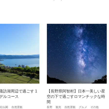
諏訪湖周辺で過ごす 1
【長野県阿智村】日本一美しい星
モデルコース
空の下で過ごすロマンチックな時
間
社仏閣
自然景観
長野
観光
自然景観
グルメ
その他