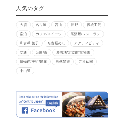
人気のタグ
大須
名古屋
高山
長野
伝統工芸
宿泊
カフェ/スイーツ
居酒屋/レストラン
和食/和菓子
名古屋めし
アクティビティ
交通
公園/街
遊園地/水族館/動物園
博物館/美術/建築
自然景観
寺社仏閣
中山道