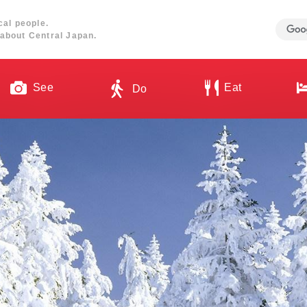
cal people.
about Central Japan.
See
Eat
Do