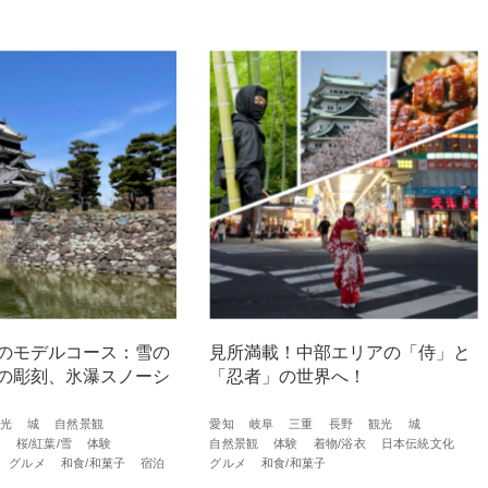
のモデルコース：雪の
見所満載！中部エリアの「侍」と
の彫刻、氷瀑スノーシ
「忍者」の世界へ！
光
城
自然景観
愛知
岐阜
三重
長野
観光
城
築
桜/紅葉/雪
体験
自然景観
体験
着物/浴衣
日本伝統文化
グルメ
和食/和菓子
宿泊
グルメ
和食/和菓子