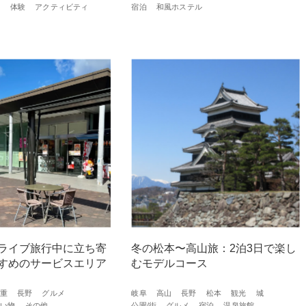
築
体験
アクティビティ
宿泊
和風ホステル
ライブ旅⾏中に⽴ち寄
冬の松本〜高山旅：2泊3日で楽し
すめのサービスエリア
むモデルコース
重
長野
グルメ
岐阜
高山
長野
松本
観光
城
買い物
その他
公園/街
グルメ
宿泊
温泉旅館