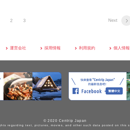
Next
2
3
運営会社
採用情報
利用規約
個人情報
© 2020 Centrip Japan
ghts regarding text, pictures, movies, and other such data posted on this s