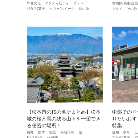
和食文化
アクティビティ
グルメ
博物館/美術/建
和食/和菓子
カフェ/スイーツ
買い物
グルメ
その他
【松本市の桜の名所まとめ】松本
中部でのド
城の桜と雪の残る山々を一望でき
りたいおす
る秘密の場所！
特集
長野
松本
観光
寺社仏閣
城
愛知
岐阜
三
桜/紅葉/雪
公園/街
和食/和菓子