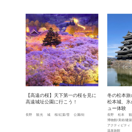
【高遠の桜】天下第一の桜を見に
冬の松本旅
高遠城址公園に行こう！
松本城、氷
ュー体験
長野
観光
城
桜/紅葉/雪
公園/街
長野
松本
観
博物館/美術/建
アクティビティ
温泉旅館