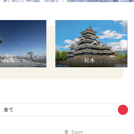
白馬
松本
全て
Spot