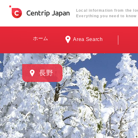
Local information from the lo
Everything you need to know 
ホーム
Area Search
長野