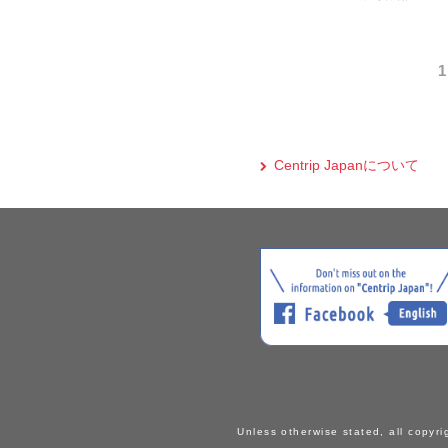
1
Centrip Japanについて
Unless otherwise stated, all copyri