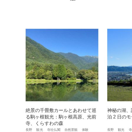
絶景の千畳敷カールとあわせて巡
神秘の湖、
る駒ヶ根観光：駒ヶ根高原、光前
泊 2 ⽇の
寺、くらすわの森
長野
観光
寺社仏閣
自然景観
体験
長野
観光
寺