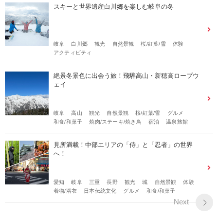
スキーと世界遺産白川郷を楽しむ岐阜の冬
岐阜
白川郷
観光
自然景観
桜/紅葉/雪
体験
アクティビティ
絶景冬景色に出会う旅！飛騨高山・新穂高ロープウ
ェイ
岐阜
高山
観光
自然景観
桜/紅葉/雪
グルメ
和食/和菓子
焼肉/ステーキ/焼き鳥
宿泊
温泉旅館
見所満載！中部エリアの「侍」と「忍者」の世界
へ！
愛知
岐阜
三重
長野
観光
城
自然景観
体験
着物/浴衣
日本伝統文化
グルメ
和食/和菓子
Next