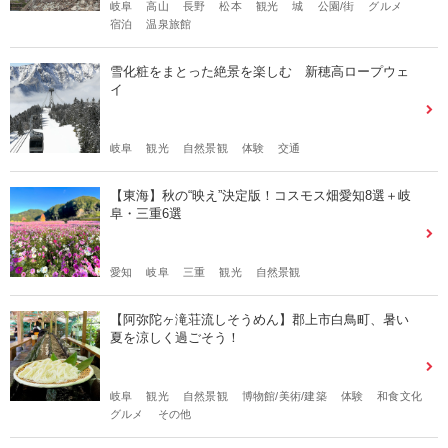
岐阜
高山
長野
松本
観光
城
公園/街
グルメ
宿泊
温泉旅館
雪化粧をまとった絶景を楽しむ 新穂高ロープウェ
イ
岐阜
観光
自然景観
体験
交通
【東海】秋の“映え”決定版！コスモス畑愛知8選＋岐
阜・三重6選
愛知
岐阜
三重
観光
自然景観
【阿弥陀ヶ滝荘流しそうめん】郡上市白鳥町、暑い
夏を涼しく過ごそう！
岐阜
観光
自然景観
博物館/美術/建築
体験
和食文化
グルメ
その他