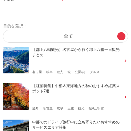
目的を選択 :
全て
【郡上八幡観光】名古屋から行く郡上八幡一日観光
まとめ
名古屋
岐阜
観光
城
公園/街
グルメ
【紅葉特集】中部＆東海地方の秋のおすすめ紅葉ス
ポット7選
愛知
名古屋
岐阜
三重
観光
桜/紅葉/雪
中部でのドライブ旅⾏中に⽴ち寄りたいおすすめの
サービスエリア特集