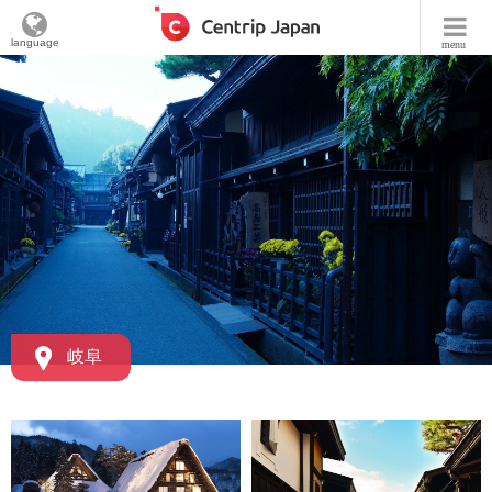
language
menu
岐阜