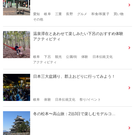
愛知
岐阜
三重
長野
グルメ
和食/和菓子
買い物
その他
温泉滞在とあわせて楽しみたい下呂のおすすめ体験
アクティビティ
岐阜
下呂
観光
公園/街
体験
日本伝統文化
アクティビティ
日本三大盆踊り、郡上おどりに行ってみよう！
岐阜
体験
日本伝統文化
祭り/イベント
冬の松本〜高山旅：2泊3日で楽しむモデルコ...