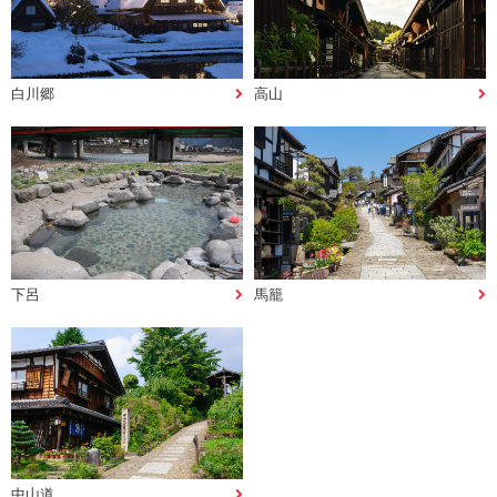
白川郷
高山
下呂
馬籠
中山道