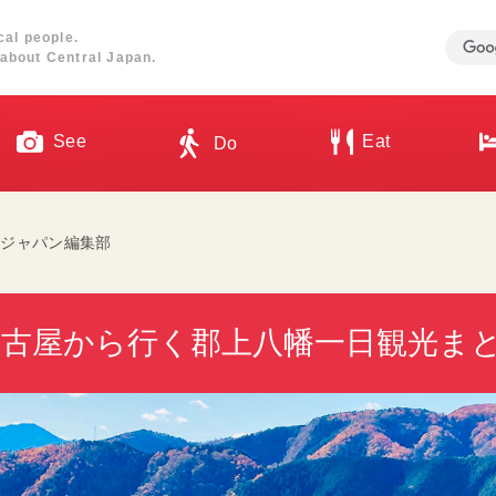
cal people.
about Central Japan.
See
Eat
Do
・ジャパン編集部
名古屋から行く郡上八幡一日観光ま