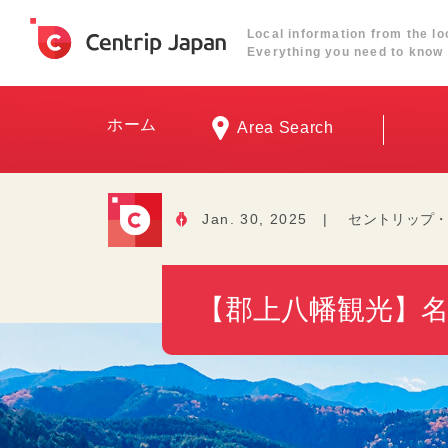
Local information from the lo
Everything you need to know 
ホーム
Area Search
Jan. 30, 2025
|
セントリップ
【郡上八幡観光】