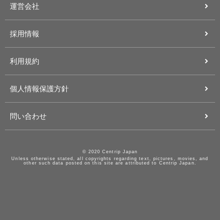
運営会社
採用情報
利用規約
個人情報保護方針
問い合わせ
© 2020 Centrip Japan
Unless otherwise stated, all copyrights regarding text, pictures, movies, and
other such data posted on this site are attributed to Centrip Japan.