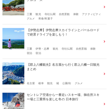
三重
観光
寺社仏閣
自然景観
体験
アクティビティ
グルメ
和食/和菓子
【伊勢志摩】伊勢志摩スカイラインとパールロード
で絶景ドライブを楽しもう！
三重
伊勢・志摩
観光
寺社仏閣
自然景観
体験
宿泊
宿泊
【郡上八幡観光】名古屋から行く郡上八幡一日観光
まとめ
名古屋
岐阜
観光
城
公園/街
グルメ
セントレア空港から⼀番近いスキー場、御在所スキ
ー場と三重県を楽しむ冬の ⽇本旅⾏