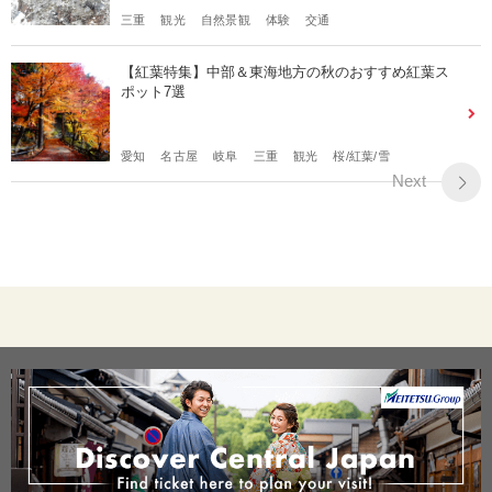
三重
観光
自然景観
体験
交通
【紅葉特集】中部＆東海地方の秋のおすすめ紅葉ス
ポット7選
愛知
名古屋
岐阜
三重
観光
桜/紅葉/雪
Next