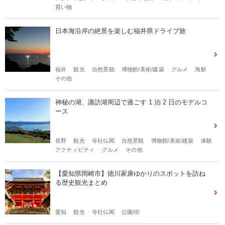
買い物
日本海沿岸の絶景を楽しむ福井県ドライブ旅
福井
観光
自然景観
博物館/美術/建築
グルメ
海鮮
その他
神秘の湖、諏訪湖周辺で過ごす 1 泊 2 ⽇のモデルコ
ース
長野
観光
寺社仏閣
自然景観
博物館/美術/建築
体験
アクティビティ
グルメ
その他
【愛知県岡崎市】徳川家康ゆかりのスポットを訪ね
る歴史観光まとめ
愛知
観光
寺社仏閣
公園/街