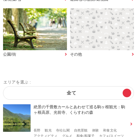
公園/街
その他
エリアを選ぶ :
全て
絶景の千畳敷カールとあわせて巡る駒ヶ根観光：駒
ヶ根高原、光前寺、くらすわの森
長野
観光
寺社仏閣
自然景観
体験
和食文化
アクティビティ
グルメ
和食/和菓子
カフェ/スイーツ