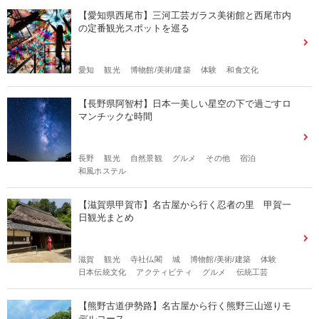
【愛知県西尾市】三河工芸ガラス美術館と西尾市内
の定番観光スポットを巡る
愛知
観光
博物館/美術/建築
体験
和食文化
【長野県阿智村】日本一美しい星空の下で過ごすロ
マンチックな時間
長野
観光
自然景観
グルメ
その他
宿泊
和風ホステル
【滋賀県甲賀市】名古屋から行く忍者の里 甲賀一
日観光まとめ
滋賀
観光
寺社仏閣
城
博物館/美術/建築
体験
日本伝統文化
アクティビティ
グルメ
伝統工芸
【熊野古道伊勢路】名古屋から行く熊野三山巡りモ
デルコース