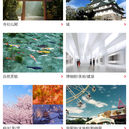
寺社仏閣
城
自然景観
博物館/美術/建築
桜/紅葉/雪
遊園地/水族館/動物園