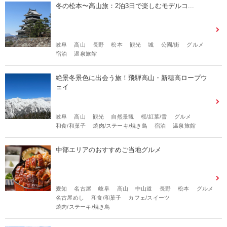
冬の松本〜高山旅：2泊3日で楽しむモデルコ...
岐阜
高山
長野
松本
観光
城
公園/街
グルメ
宿泊
温泉旅館
絶景冬景色に出会う旅！飛騨高山・新穂高ロープウ
ェイ
岐阜
高山
観光
自然景観
桜/紅葉/雪
グルメ
和食/和菓子
焼肉/ステーキ/焼き鳥
宿泊
温泉旅館
中部エリアのおすすめご当地グルメ
愛知
名古屋
岐阜
高山
中山道
長野
松本
グルメ
名古屋めし
和食/和菓子
カフェ/スイーツ
焼肉/ステーキ/焼き鳥