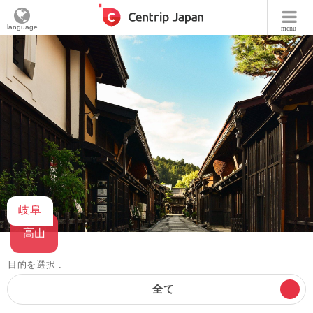
language
menu
岐阜
高山
目的を選択 :
全て