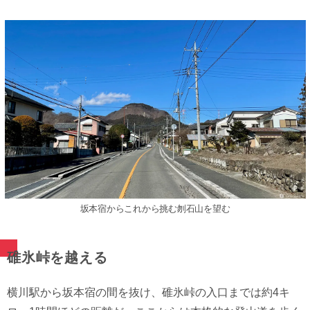
坂本宿からこれから挑む刎石山を望む
碓氷峠を越える
横川駅から坂本宿の間を抜け、碓氷峠の入口までは約4キ