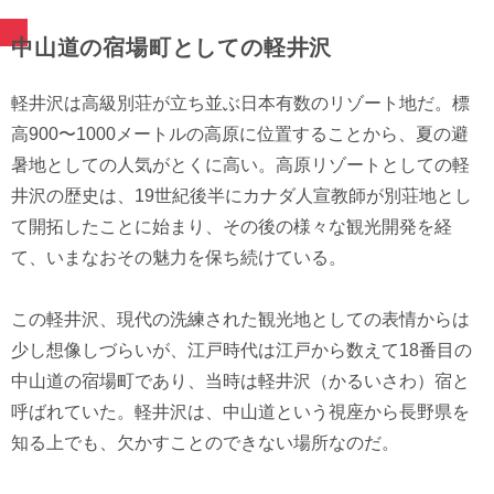
中山道の宿場町としての軽井沢
軽井沢は高級別荘が立ち並ぶ日本有数のリゾート地だ。標
高900〜1000メートルの高原に位置することから、夏の避
暑地としての人気がとくに高い。高原リゾートとしての軽
井沢の歴史は、19世紀後半にカナダ人宣教師が別荘地とし
て開拓したことに始まり、その後の様々な観光開発を経
て、いまなおその魅力を保ち続けている。
この軽井沢、現代の洗練された観光地としての表情からは
少し想像しづらいが、江戸時代は江戸から数えて18番目の
中山道の宿場町であり、当時は軽井沢（かるいさわ）宿と
呼ばれていた。軽井沢は、中山道という視座から長野県を
知る上でも、欠かすことのできない場所なのだ。