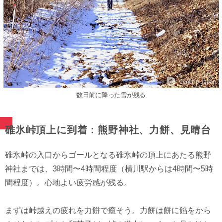
数日前に降った雪が残る
碓氷峠頂上に到着：熊野神社、力餅、見晴台
碓氷峠の入口からゴールとなる碓氷峠の頂上にあたる熊野
神社までは、3時間〜4時間程度（横川駅からは4時間〜5時
間程度）。心地よい疲労感が残る。
まずは峠越えの疲れを力餅で癒そう。力餅は餅に餡をから