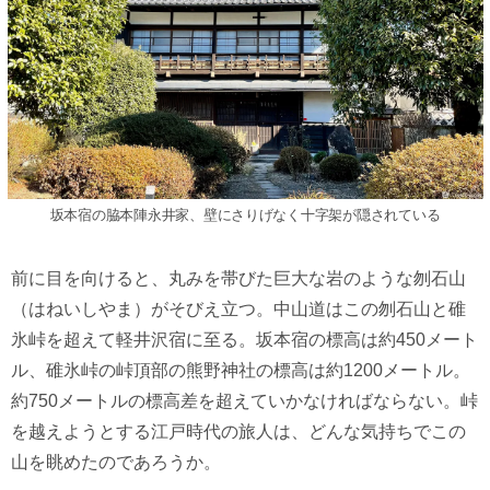
坂本宿の脇本陣永井家、壁にさりげなく十字架が隠されている
前に目を向けると、丸みを帯びた巨大な岩のような刎石山
（はねいしやま）がそびえ立つ。中山道はこの刎石山と碓
氷峠を超えて軽井沢宿に至る。坂本宿の標高は約450メート
ル、碓氷峠の峠頂部の熊野神社の標高は約1200メートル。
約750メートルの標高差を超えていかなければならない。峠
を越えようとする江戸時代の旅人は、どんな気持ちでこの
山を眺めたのであろうか。