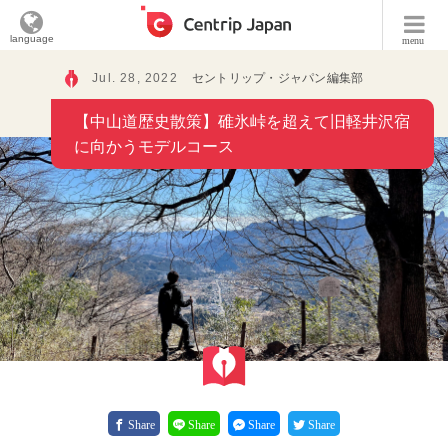
language
menu
Jul. 28, 2022
セントリップ・ジャパン編集部
【中山道歴史散策】碓氷峠を超えて旧軽井沢宿
に向かうモデルコース
Share
Share
Share
Share