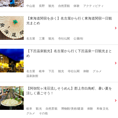
中山道
長野
観光
自然景観
体験
アクティビティ
【東海道関宿を歩く】名古屋から行く東海道関宿一日観
光まとめ
名古屋
三重
観光
寺社仏閣
公園/街
【下呂温泉観光】名古屋から行く下呂温泉一日観光まと
め
名古屋
岐阜
下呂
観光
寺社仏閣
体験
グルメ
温泉旅館
【阿弥陀ヶ滝荘流しそうめん】郡上市白鳥町、暑い夏を
涼しく過ごそう！
岐阜
観光
自然景観
博物館/美術/建築
体験
和食文化
グルメ
その他