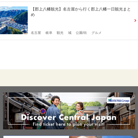
【郡上八幡観光】名古屋から行く郡上八幡一日観光まと
め
名古屋
岐阜
観光
城
公園/街
グルメ