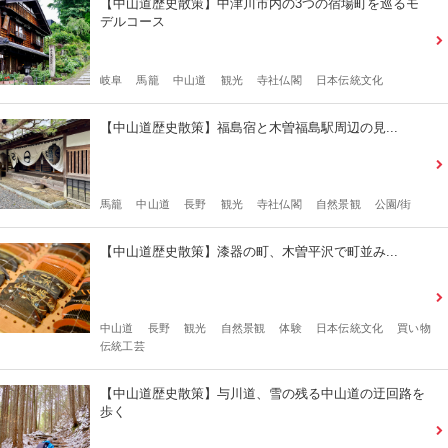
【中山道歴史散策】中津川市内の3つの宿場町を巡るモ
デルコース
岐阜
馬籠
中山道
観光
寺社仏閣
日本伝統文化
【中山道歴史散策】福島宿と木曽福島駅周辺の見...
馬籠
中山道
長野
観光
寺社仏閣
自然景観
公園/街
【中山道歴史散策】漆器の町、木曽平沢で町並み...
中山道
長野
観光
自然景観
体験
日本伝統文化
買い物
伝統工芸
【中山道歴史散策】与川道、雪の残る中山道の迂回路を
歩く