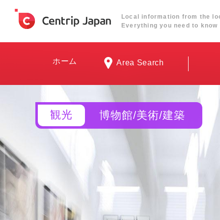
Local information from the lo
Everything you need to know 
ホーム
Area Search
観光
博物館/美術/建築