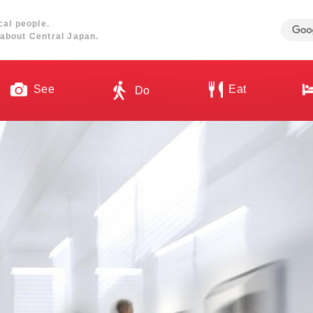
cal people.
about Central Japan.
See
Eat
Do