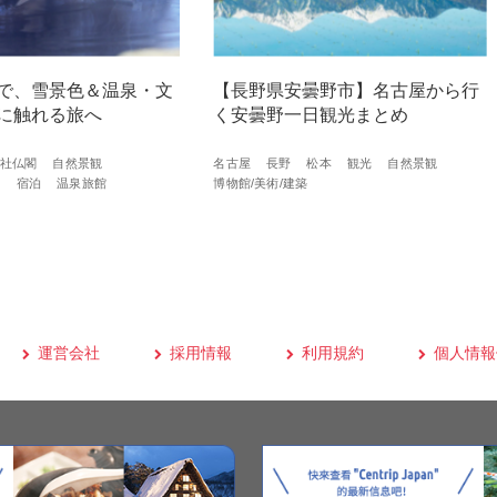
で、雪景色＆温泉・文
【長野県安曇野市】名古屋から行
に触れる旅へ
く安曇野一日観光まとめ
社仏閣
自然景観
名古屋
長野
松本
観光
自然景観
築
宿泊
温泉旅館
博物館/美術/建築
運営会社
採用情報
利用規約
個人情報