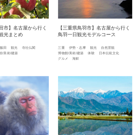
田市】名古屋から行く
【三重県鳥羽市】名古屋から行く
観光まとめ
鳥羽一日観光モデルコース
飯田
観光
寺社仏閣
三重
伊勢・志摩
観光
自然景観
館/美術/建築
博物館/美術/建築
体験
日本伝統文化
グルメ
海鮮