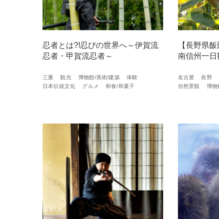
忍者とは?!忍びの世界へ～伊賀流
【長野県飯
忍者・甲賀流忍者～
南信州一日
三重
観光
博物館/美術/建築
体験
名古屋
長野
日本伝統文化
グルメ
和食/和菓子
自然景観
博物