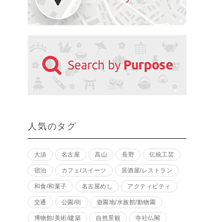
人気のタグ
大須
名古屋
高山
長野
伝統工芸
宿泊
カフェ/スイーツ
居酒屋/レストラン
和食/和菓子
名古屋めし
アクティビティ
交通
公園/街
遊園地/水族館/動物園
博物館/美術/建築
自然景観
寺社仏閣