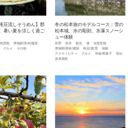
滝荘流しそうめん】郡
冬の松本旅のモデルコース：雪の
、暑い夏を涼しく過ご
松本城、氷の彫刻、氷瀑スノーシ
ュー体験
然景観
博物館/美術/建築
長野
松本
観光
城
自然景観
グルメ
その他
博物館/美術/建築
桜/紅葉/雪
体験
アクティビティ
グルメ
和食/和菓子
宿泊
温泉旅館