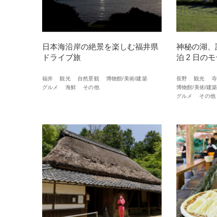
日本海沿岸の絶景を楽しむ福井県
神秘の湖、
ドライブ旅
泊 2 ⽇の
福井
観光
自然景観
博物館/美術/建築
長野
観光
寺
グルメ
海鮮
その他
博物館/美術/建
グルメ
その他