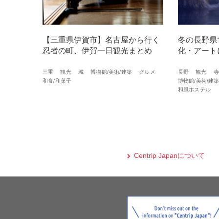
【三重県伊賀市】名古屋から行く
冬の長野県
忍者の町、伊賀一日観光まとめ
化・アート
三重
観光
城
博物館/美術/建築
グルメ
長野
観光
寺
和食/和菓子
博物館/美術/建
和風ホステル
Centrip Japanについて