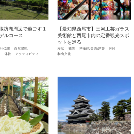
諏訪湖周辺で過ごす 1
【愛知県西尾市】三河工芸ガラス
モデルコース
美術館と西尾市内の定番観光スポ
ットを巡る
社仏閣
自然景観
愛知
観光
博物館/美術/建築
体験
築
体験
アクティビティ
和食文化