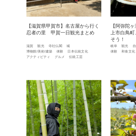
【滋賀県甲賀市】名古屋から行く
【阿弥陀ヶ
忍者の里 甲賀一日観光まとめ
上市白鳥町
そう！
滋賀
観光
寺社仏閣
城
岐阜
観光
自
博物館/美術/建築
体験
日本伝統文化
体験
和食文化
アクティビティ
グルメ
伝統工芸