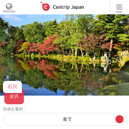
language
menu
石川
金沢
目的を選択 :
全て