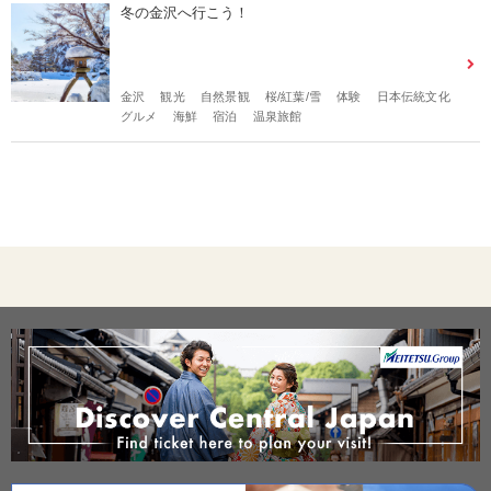
冬の金沢へ行こう！
金沢
観光
自然景観
桜/紅葉/雪
体験
日本伝統文化
グルメ
海鮮
宿泊
温泉旅館