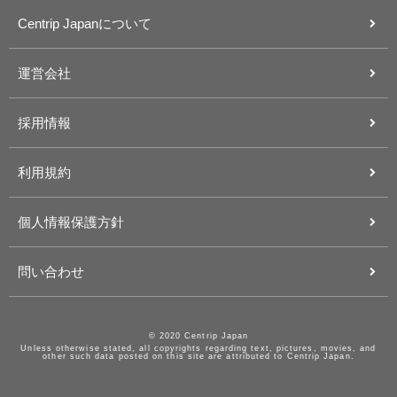
Centrip Japanについて
運営会社
採用情報
利用規約
個人情報保護方針
問い合わせ
© 2020 Centrip Japan
Unless otherwise stated, all copyrights regarding text, pictures, movies, and
other such data posted on this site are attributed to Centrip Japan.