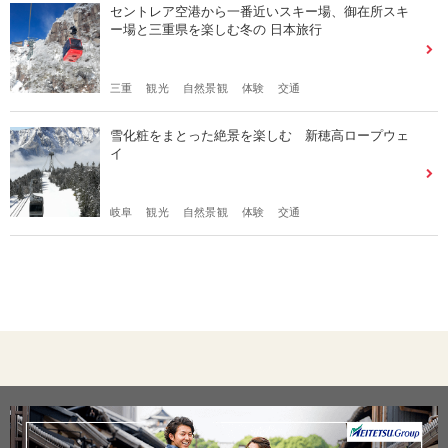
セントレア空港から⼀番近いスキー場、御在所スキ
ー場と三重県を楽しむ冬の ⽇本旅⾏
三重
観光
自然景観
体験
交通
雪化粧をまとった絶景を楽しむ 新穂高ロープウェ
イ
岐阜
観光
自然景観
体験
交通