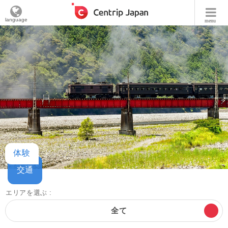
language
menu
体験
交通
エリアを選ぶ :
全て