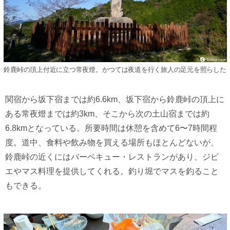
鈴鹿峠の頂上付近に立つ常夜燈。かつては夜道を行く旅人の足元を照らした
関宿から坂下宿までは約6.6km、坂下宿から鈴鹿峠の頂上に
ある常夜燈までは約3km、そこから次の土山宿までは約
6.8kmとなっている。所要時間は休憩を含めて6〜7時間程
度。道中、食料や飲み物を買える場所もほとんどないが、
鈴鹿峠の近くにはバーベキュー・レストランがあり、ジビ
エやマス料理を提供してくれる。釣り堀でマスを釣ること
もできる。