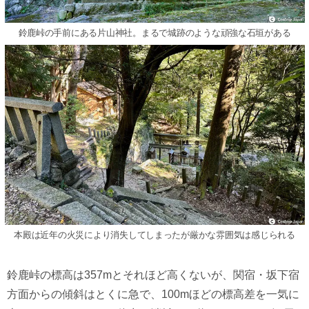
鈴鹿峠の手前にある片山神社。まるで城跡のような頑強な石垣がある
本殿は近年の火災により消失してしまったが厳かな雰囲気は感じられる
鈴鹿峠の標高は357mとそれほど高くないが、関宿・坂下宿
方面からの傾斜はとくに急で、100mほどの標高差を一気に