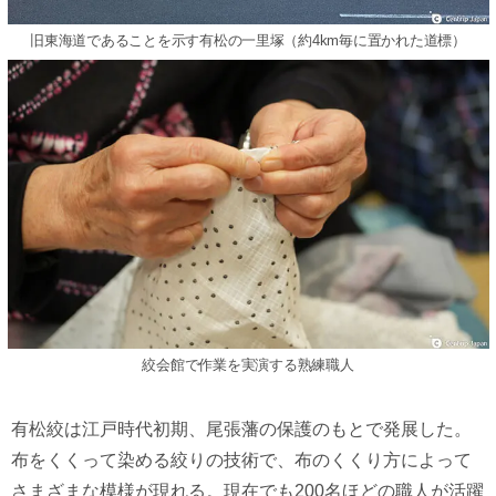
旧東海道であることを示す有松の一里塚（約4km毎に置かれた道標）
絞会館で作業を実演する熟練職人
有松絞は江戸時代初期、尾張藩の保護のもとで発展した。
布をくくって染める絞りの技術で、布のくくり方によって
さまざまな模様が現れる。現在でも200名ほどの職人が活躍