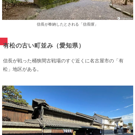
信長が奉納したとされる「信長塀」
有松の古い町並み（愛知県）
信長が戦った桶狭間古戦場のすぐ近くに名古屋市の「有
松」地区がある。