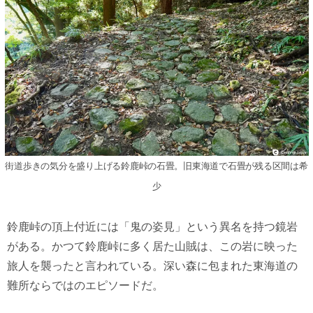
街道歩きの気分を盛り上げる鈴鹿峠の石畳。旧東海道で石畳が残る区間は希
少
鈴鹿峠の頂上付近には「鬼の姿見」という異名を持つ鏡岩
がある。かつて鈴鹿峠に多く居た山賊は、この岩に映った
旅人を襲ったと言われている。深い森に包まれた東海道の
難所ならではのエピソードだ。