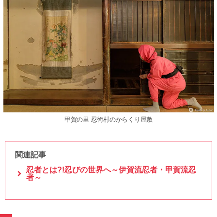
甲賀の里 忍術村のからくり屋敷
関連記事
忍者とは?!忍びの世界へ～伊賀流忍者・甲賀流忍
者～