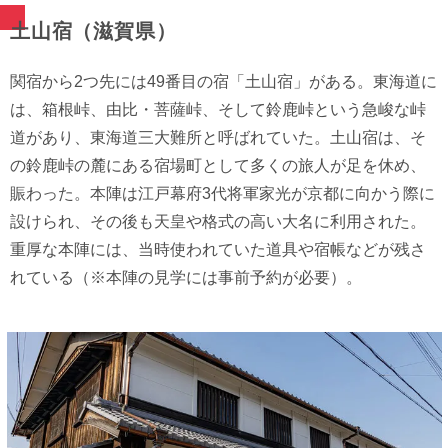
土山宿（滋賀県）
関宿から2つ先には49番目の宿「土山宿」がある。東海道に
は、箱根峠、由比・菩薩峠、そして鈴鹿峠という急峻な峠
道があり、東海道三大難所と呼ばれていた。土山宿は、そ
の鈴鹿峠の麓にある宿場町として多くの旅人が足を休め、
賑わった。本陣は江戸幕府3代将軍家光が京都に向かう際に
設けられ、その後も天皇や格式の高い大名に利用された。
重厚な本陣には、当時使われていた道具や宿帳などが残さ
れている（※本陣の見学には事前予約が必要）。