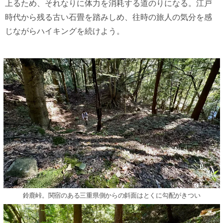
上るため、それなりに体力を消耗する道のりになる。江戸
時代から残る古い石畳を踏みしめ、往時の旅人の気分を感
じながらハイキングを続けよう。
鈴鹿峠。関宿のある三重県側からの斜面はとくに勾配がきつい