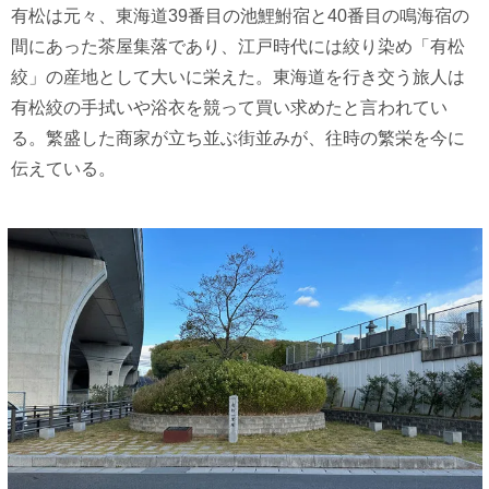
有松は元々、東海道39番目の池鯉鮒宿と40番目の鳴海宿の
間にあった茶屋集落であり、江戸時代には絞り染め「有松
絞」の産地として大いに栄えた。東海道を行き交う旅人は
有松絞の手拭いや浴衣を競って買い求めたと言われてい
る。繁盛した商家が立ち並ぶ街並みが、往時の繁栄を今に
伝えている。