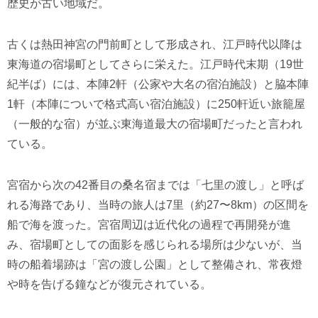
歴史が古い地域だ。
古くは熱田神宮の門前町として形成され、江戸時代以降は
東海道の宿場町としてさらに栄えた。江戸時代末期（19世
紀半ば）には、本陣2軒（公家や大名の宿泊施設）と脇本陣
1軒（本陣についで格式高い宿泊施設）に250軒近い旅籠屋
（一般的な宿）が並ぶ東海道最大の宿場町だったと言われ
ている。
宮宿から次の42番目の桑名宿までは「七里の渡し」と呼ば
れる海路であり、当時の旅人は7里（約27〜8km）の区間を
船で海を渡った。宮宿周辺は近代化の過程で再開発が進
み、宿場町としての面影を感じられる場所は少ないが、当
時の船着場跡は「宮の渡し公園」として整備され、常夜燈
や時を告げる鐘などが復元されている。