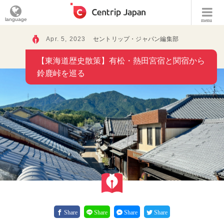
language
menu
Apr. 5, 2023
セントリップ・ジャパン編集部
【東海道歴史散策】有松・熱田宮宿と関宿から
鈴鹿峠を巡る
Share
Share
Share
Share