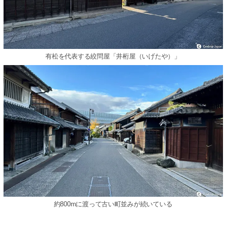
有松を代表する絞問屋「井桁屋（いげたや）」
約800mに渡って古い町並みが続いている