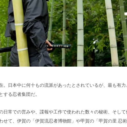
在。日本中に何十もの流派があったとされているが、最も有力
とする忍者集団だ。
の日常での営みや、諜報や工作で使われた数々の秘術、そして
わせて、伊賀の「伊賀流忍者博物館」や甲賀の「甲賀の里 忍