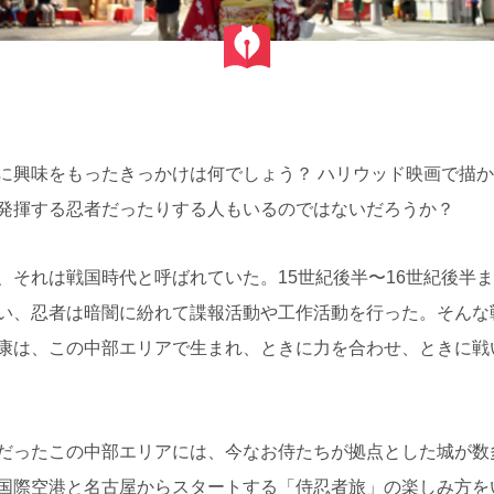
に興味をもったきっかけは何でしょう？ ハリウッド映画で描
発揮する忍者だったりする人もいるのではないだろうか？
、それは戦国時代と呼ばれていた。15世紀後半〜16世紀後半
い、忍者は暗闇に紛れて諜報活動や工作活動を行った。そんな
康は、この中部エリアで生まれ、ときに力を合わせ、ときに戦
だったこの中部エリアには、今なお侍たちが拠点とした城が数
国際空港と名古屋からスタートする「侍忍者旅」の楽しみ方を