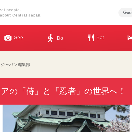
cal people.
about Central Japan.
See
Eat
Do
・ジャパン編集部
リアの「侍」と「忍者」の世界へ！