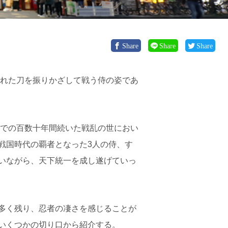
Share
Share
Share
かれた刀を振りかざして戦う侍の姿であ
までの百数十年間続いた戦乱の世におい
戦国時代の覇者となった3人の侍、す
いながら、天下統一を成し遂げていっ
多く残り、忍者の凄さを感じることが
いくつかの切り口から紹介する。